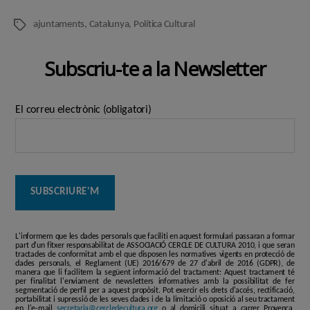
ajuntaments
,
Catalunya
,
Política Cultural
Etiquetes
Subscriu-te a la Newsletter
El correu electrònic (obligatori)
L'informem que les dades personals que faciliti en aquest formulari passaran a formar
part d'un fitxer responsabilitat de ASSOCIACIÓ CERCLE DE CULTURA 2010, i que seran
tractades de conformitat amb el que disposen les normatives vigents en protecció de
dades personals, el Reglament (UE) 2016/679 de 27 d'abril de 2016 (GDPR), de
manera que li facilitem la següent informació del tractament: Aquest tractament té
per finalitat l'enviament de newsletters informatives amb la possibilitat de fer
segmentació de perfil per a aquest propòsit. Pot exercir els drets d'accés, rectificació,
portabilitat i supressió de les seves dades i de la limitació o oposició al seu tractament
en l'e-mail
secretaria@cercledecultura.org
o al domicili situat a carrer Provença,