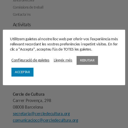
Junta directiva
Comissions de treball
Contacta’ns
Activitats
Reflexions
Utilitzem galetes al nostre lloc web per oferir-vos l’experiència més
rellevant recordant les vostres preferències i repetint visites. En fer
Opinions
clic a "Accepta", accepteu l'ús de TOTES les galetes.
Manifestos
Entrevistes
Configuració de galetes
Llegeix més
REBUTJAR
Fes-te’n soci/sòcia
ACCEPTAR
Sala de premsa
Cercle de Cultura
Carrer Provença, 298
08008 Barcelona
secretaria@cercledecultura.org
comunicaciocc@cercledecultura.org