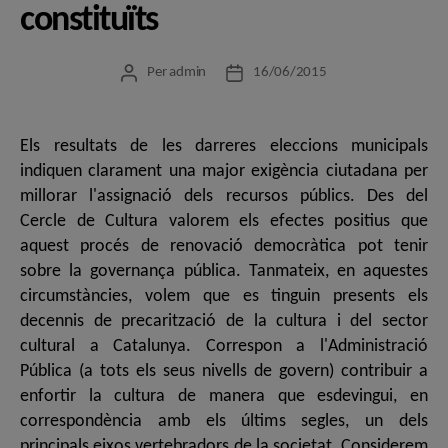
constituïts
Per
admin
16/06/2015
Autor
Data
de
de
l'entrada
l'entrada
Els resultats de les darreres eleccions municipals
indiquen clarament una major exigència ciutadana per
millorar l'assignació dels recursos públics. Des del
Cercle de Cultura valorem els efectes positius que
aquest procés de renovació democràtica pot tenir
sobre la governança pública. Tanmateix, en aquestes
circumstàncies, volem que es tinguin presents els
decennis de precarització de la cultura i del sector
cultural a Catalunya. Correspon a l'Administració
Pública (a tots els seus nivells de govern) contribuir a
enfortir la cultura de manera que esdevingui, en
correspondència amb els últims segles, un dels
principals eixos vertebradors de la societat. Considerem