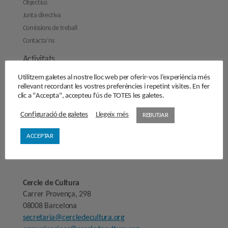
Objectius
Junta directiva
Comissions de treball
Contacta’ns
Activitats
Reflexions
Utilitzem galetes al nostre lloc web per oferir-vos l’experiència més
rellevant recordant les vostres preferències i repetint visites. En fer
Opinions
clic a "Accepta", accepteu l'ús de TOTES les galetes.
Manifestos
Configuració de galetes
Llegeix més
REBUTJAR
Entrevistes
ACCEPTAR
Fes-te’n soci/sòcia
Sala de premsa
Cercle de Cultura
Carrer Provença, 298
08008 Barcelona
secretaria@cercledecultura.org