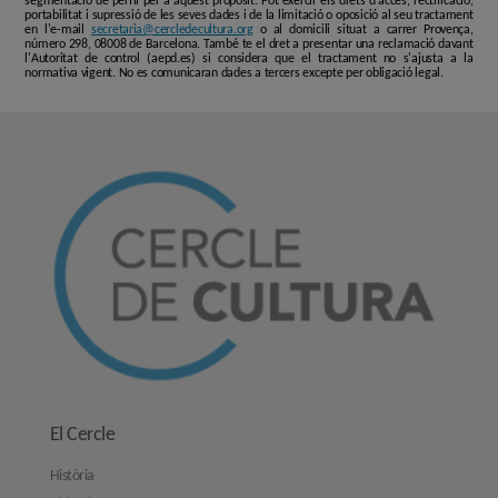
segmentació de perfil per a aquest propòsit. Pot exercir els drets d'accés, rectificació,
portabilitat i supressió de les seves dades i de la limitació o oposició al seu tractament
en l'e-mail
secretaria@cercledecultura.org
o al domicili situat a carrer Provença,
número 298, 08008 de Barcelona. També te el dret a presentar una reclamació davant
l'Autoritat de control (aepd.es) si considera que el tractament no s'ajusta a la
normativa vigent. No es comunicaran dades a tercers excepte per obligació legal.
El Cercle
Història