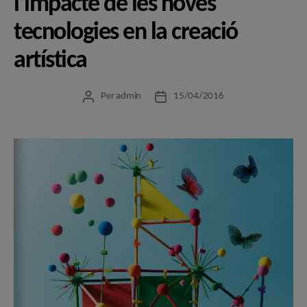
l’impacte de les noves
tecnologies en la creació
artística
Per
admin
15/04/2016
Autor
Data
de
de
l'entrada
l'entrada