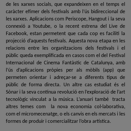
de les xarxes socials, que expandeixen en el temps el
caràcter efímer dels festivals amb l’ús bidireccional de
les xarxes. Aplicacions com Periscope, Hangout i la seva
connexió a Youtube, o la recent estrena del Live de
Facebook, estan permetent que cada cop es faciliti la
projecció d’aquests festivals. Aquesta nova etapa en les
relacions entre les organitzacions dels festivals i el
públic queda exemplificada en casos com el del Festival
Internacional de Cinema Fantàstic de Catalunya, amb
l’ús d’aplicacions pròpies per als mòbils (app) que
permeten orientar i adreçar-se a diferents tipus de
públic de forma directa. Un altre cas estudiat és el
Sònar i la seva contínua revolució en l’exploració de l’art
tecnològic vinculat a la música. L’anuari també tracta
altres temes com la nova economia col·laborativa,
com el micromecenatge, o els canvis en els mercats i les
formes de produir i comercialitzar l’obra artística.