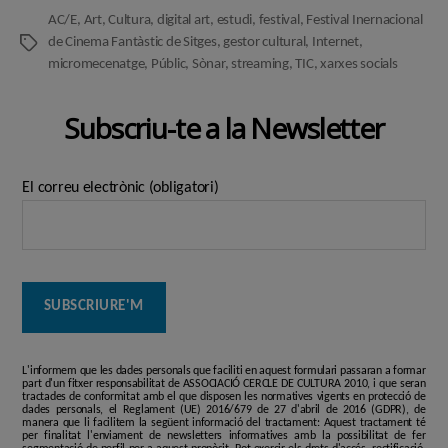
AC/E
,
Art
,
Cultura
,
digital art
,
estudi
,
festival
,
Festival Inernacional
de Cinema Fantàstic de Sitges
,
gestor cultural
,
Internet
,
Etiquetes
micromecenatge
,
Públic
,
Sònar
,
streaming
,
TIC
,
xarxes socials
Subscriu-te a la Newsletter
El correu electrònic (obligatori)
L'informem que les dades personals que faciliti en aquest formulari passaran a formar
part d'un fitxer responsabilitat de ASSOCIACIÓ CERCLE DE CULTURA 2010, i que seran
tractades de conformitat amb el que disposen les normatives vigents en protecció de
dades personals, el Reglament (UE) 2016/679 de 27 d'abril de 2016 (GDPR), de
manera que li facilitem la següent informació del tractament: Aquest tractament té
per finalitat l'enviament de newsletters informatives amb la possibilitat de fer