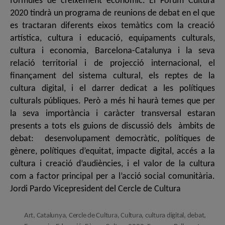
fórmules de creixement econòmic. El Fòrum Cultura
2020 tindrà un programa de reunions de debat en el que
es tractaran diferents eixos temàtics com la creació
artística, cultura i educació, equipaments culturals,
cultura i economia, Barcelona-Catalunya i la seva
relació territorial i de projecció internacional, el
finançament del sistema cultural, els reptes de la
cultura digital, i el darrer dedicat a les polítiques
culturals públiques. Però a més hi haurà temes que per
la seva importància i caràcter transversal estaran
presents a tots els guions de discussió dels àmbits de
debat: desenvolupament democràtic, polítiques de
gènere, polítiques d’equitat, impacte digital, accés a la
cultura i creació d’audiències, i el valor de la cultura
com a factor principal per a l’acció social comunitària.
Jordi Pardo Vicepresident del Cercle de Cultura
Art
,
Catalunya
,
Cercle de Cultura
,
Cultura
,
cultura digital
,
debat
,