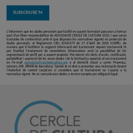
L'informem que les dades personals que faciliti en aquest formulari passaran a formar
part d'un fitxer responsabilitat de ASSOCIACIÓ CERCLE DE CULTURA 2010, i que seran
tractades de conformitat amb el que disposen les normatives vigents en protecció de
dades personals, el Reglament (UE) 2016/679 de 27 d'abril de 2016 (GDPR), de
manera que li facilitem la següent informació del tractament: Aquest tractament té
per finalitat l'enviament de newsletters informatives amb la possibilitat de fer
segmentació de perfil per a aquest propòsit. Pot exercir els drets d'accés, rectificació,
portabilitat i supressió de les seves dades i de la limitació o oposició al seu tractament
en l'e-mail
secretaria@cercledecultura.org
o al domicili situat a carrer Provença,
número 298, 08008 de Barcelona. També te el dret a presentar una reclamació davant
l'Autoritat de control (aepd.es) si considera que el tractament no s'ajusta a la
normativa vigent. No es comunicaran dades a tercers excepte per obligació legal.