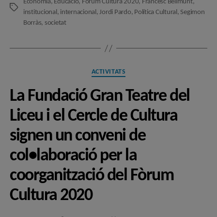
Economia
,
Educació
,
Fòrum Cultura 2020
,
Francesc Bellmunt
,
Etiquetes
institucional
,
internacional
,
Jordi Pardo
,
Política Cultural
,
Segimon
Borràs
,
societat
Categories
ACTIVITATS
La Fundació Gran Teatre del
Liceu i el Cercle de Cultura
signen un conveni de
col•laboració per la
coorganització del Fòrum
Cultura 2020