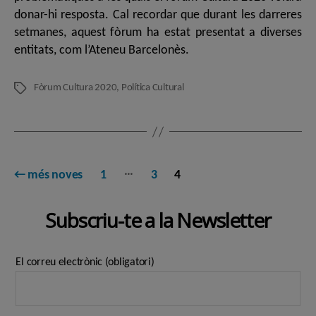
donar-hi resposta. Cal recordar que durant les darreres
setmanes, aquest fòrum ha estat presentat a diverses
entitats, com l’Ateneu Barcelonès.
Fòrum Cultura 2020
,
Política Cultural
Etiquetes
Paginació
…
←
més noves
1
3
4
de
Subscriu-te a la Newsletter
les
entrades
El correu electrònic (obligatori)