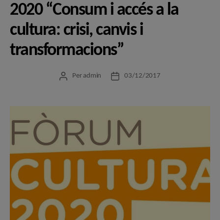
2020 “Consum i accés a la
cultura: crisi, canvis i
transformacions”
Per
admin
03/12/2017
Autor
Data
de
de
l'entrada
l'entrada