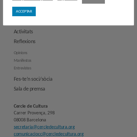
Junta directiva
ACCEPTAR
Comissions de treball
Contacta’ns
Activitats
Reflexions
Opinions
Manifestos
Entrevistes
Fes-te’n soci/sòcia
Sala de premsa
Cercle de Cultura
Carrer Provença, 298
08008 Barcelona
secretaria@cercledecultura.org
comunicaciocc@cercledecultura.org