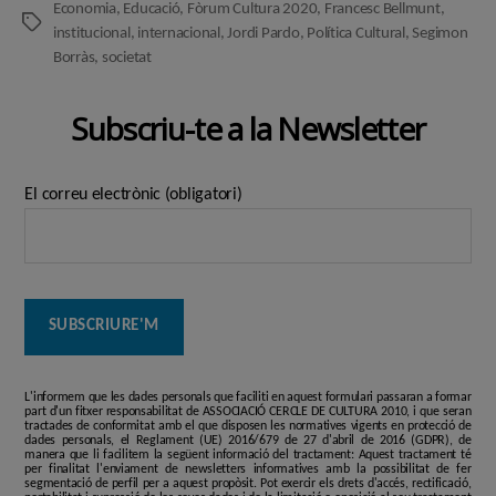
Economia
,
Educació
,
Fòrum Cultura 2020
,
Francesc Bellmunt
,
Etiquetes
institucional
,
internacional
,
Jordi Pardo
,
Política Cultural
,
Segimon
Borràs
,
societat
Subscriu-te a la Newsletter
El correu electrònic (obligatori)
L'informem que les dades personals que faciliti en aquest formulari passaran a formar
part d'un fitxer responsabilitat de ASSOCIACIÓ CERCLE DE CULTURA 2010, i que seran
tractades de conformitat amb el que disposen les normatives vigents en protecció de
dades personals, el Reglament (UE) 2016/679 de 27 d'abril de 2016 (GDPR), de
manera que li facilitem la següent informació del tractament: Aquest tractament té
per finalitat l'enviament de newsletters informatives amb la possibilitat de fer
segmentació de perfil per a aquest propòsit. Pot exercir els drets d'accés, rectificació,