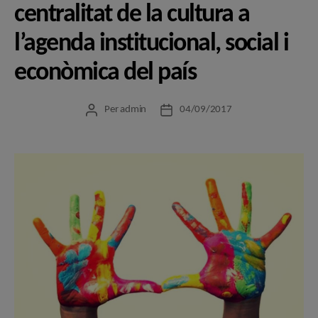
centralitat de la cultura a
l’agenda institucional, social i
econòmica del país
Per
admin
04/09/2017
Autor
Data
de
de
l'entrada
l'entrada