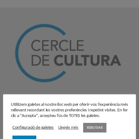
El Cercle
Utilitzem galetes al nostre lloc web per oferir-vos l’experiència més
Història
rellevant recordant les vostres preferències i repetint visites. En fer
clic a "Accepta", accepteu l'ús de TOTES les galetes.
Objectius
Junta directiva
Configuració de galetes
Llegeix més
REBUTJAR
Comissions de treball