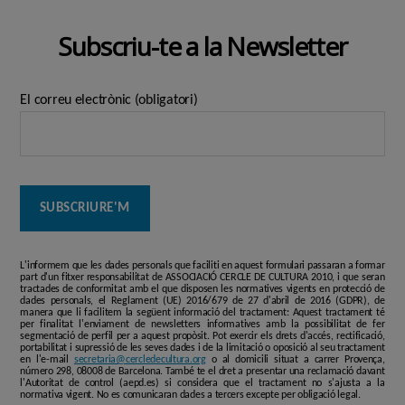
Subscriu-te a la Newsletter
El correu electrònic (obligatori)
L'informem que les dades personals que faciliti en aquest formulari passaran a formar
part d'un fitxer responsabilitat de ASSOCIACIÓ CERCLE DE CULTURA 2010, i que seran
tractades de conformitat amb el que disposen les normatives vigents en protecció de
dades personals, el Reglament (UE) 2016/679 de 27 d'abril de 2016 (GDPR), de
manera que li facilitem la següent informació del tractament: Aquest tractament té
per finalitat l'enviament de newsletters informatives amb la possibilitat de fer
segmentació de perfil per a aquest propòsit. Pot exercir els drets d'accés, rectificació,
portabilitat i supressió de les seves dades i de la limitació o oposició al seu tractament
en l'e-mail
secretaria@cercledecultura.org
o al domicili situat a carrer Provença,
número 298, 08008 de Barcelona. També te el dret a presentar una reclamació davant
l'Autoritat de control (aepd.es) si considera que el tractament no s'ajusta a la
normativa vigent. No es comunicaran dades a tercers excepte per obligació legal.