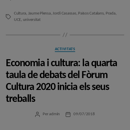
Cultura
,
Jaume Plensa
,
Jordi Casassas
,
Països Catalans
,
Prada
,
Etiquetes
UCE
,
universitat
Categories
ACTIVITATS
Economia i cultura: la quarta
taula de debats del Fòrum
Cultura 2020 inicia els seus
treballs
Per
admin
09/07/2018
Autor
Data
de
de
l'entrada
l'entrada