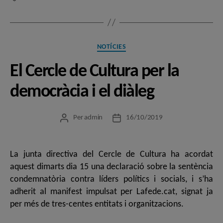
Categories
NOTÍCIES
El Cercle de Cultura per la
democràcia i el diàleg
Per
admin
16/10/2019
Autor
Data
de
de
l'entrada
l'entrada
La junta directiva del Cercle de Cultura ha acordat
aquest dimarts dia 15 una declaració sobre la sentència
condemnatòria contra líders polítics i socials, i s’ha
adherit al manifest impulsat per Lafede.cat, signat ja
per més de tres-centes entitats i organitzacions.