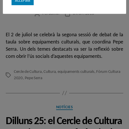
ACCEPTAR
Per
admin
09/07/2018
Autor
Data
de
de
l'entrada
l'entrada
El 2 de juliol se celebrà la segona sessió de debat de la
taula sobre equipaments culturals, que coordina Pepe
Serra. Un dels temes destacats va ser la reflexió sobre
com obrir l’ús socials d’aquestes equipaments.
Cercle de Cultura
,
Cultura
,
equipaments culturals
,
Fòrum Cultura
Etiquetes
2020
,
Pepe Serra
Categories
NOTÍCIES
Dilluns 25: el Cercle de Cultura