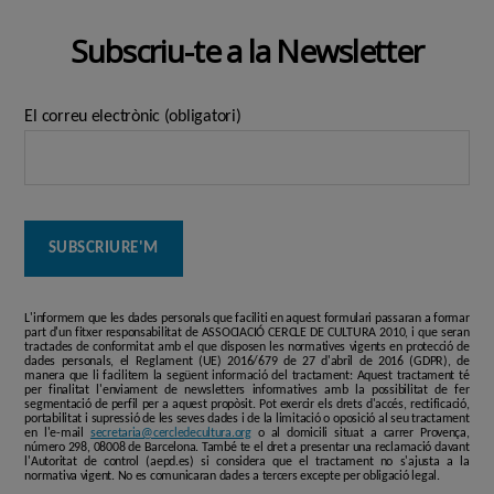
de
Subscriu-te a la Newsletter
les
entrades
El correu electrònic (obligatori)
L'informem que les dades personals que faciliti en aquest formulari passaran a formar
part d'un fitxer responsabilitat de ASSOCIACIÓ CERCLE DE CULTURA 2010, i que seran
tractades de conformitat amb el que disposen les normatives vigents en protecció de
dades personals, el Reglament (UE) 2016/679 de 27 d'abril de 2016 (GDPR), de
manera que li facilitem la següent informació del tractament: Aquest tractament té
per finalitat l'enviament de newsletters informatives amb la possibilitat de fer
segmentació de perfil per a aquest propòsit. Pot exercir els drets d'accés, rectificació,
portabilitat i supressió de les seves dades i de la limitació o oposició al seu tractament
en l'e-mail
secretaria@cercledecultura.org
o al domicili situat a carrer Provença,
número 298, 08008 de Barcelona. També te el dret a presentar una reclamació davant
l'Autoritat de control (aepd.es) si considera que el tractament no s'ajusta a la
normativa vigent. No es comunicaran dades a tercers excepte per obligació legal.