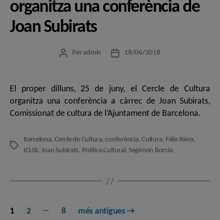
organitza una conferència de
Joan Subirats
Per
admin
18/06/2018
Autor
Data
de
de
l'entrada
l'entrada
El proper dilluns, 25 de juny, el Cercle de Cultura
organitza una conferència a càrrec de Joan Subirats,
Comissionat de cultura de l’Ajuntament de Barcelona.
Barcelona
,
Cercle de Cultura
,
conferència
,
Cultura
,
Félix Riera
,
Etiquetes
ICUB
,
Joan Subirats
,
Política Cultural
,
Segimon Borràs
Paginació
…
1
2
8
més antigues
→