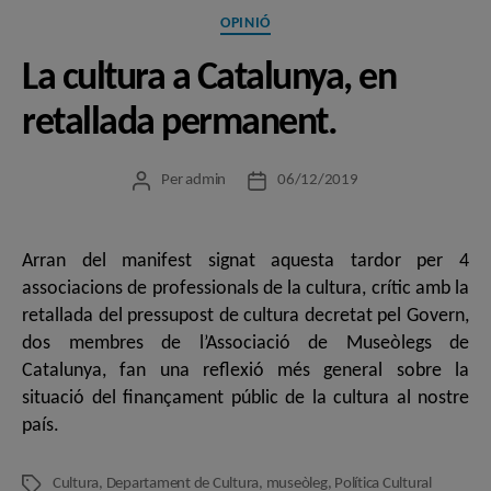
Categories
OPINIÓ
La cultura a Catalunya, en
retallada permanent.
Per
admin
06/12/2019
Autor
Data
de
de
l'entrada
l'entrada
Arran del manifest signat aquesta tardor per 4
associacions de professionals de la cultura, crític amb la
retallada del pressupost de cultura decretat pel Govern,
dos membres de l’Associació de Museòlegs de
Catalunya, fan una reflexió més general sobre la
situació del finançament públic de la cultura al nostre
país.
Cultura
,
Departament de Cultura
,
museòleg
,
Política Cultural
Etiquetes