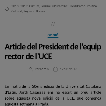
2018
,
2019
,
Cultura
,
Fòrum Cultura 2020
,
Jordi Pardo
,
Política
Etiquetes
Cultural
,
Segimon Borràs
Categories
OPINIÓ
Article del President de l’equip
rector de l’UCE
Per
admin
12/08/2018
Autor
Data
de
de
l'entrada
l'entrada
En motiu de la 50ena edició de la Universitat Catalana
d’Estiu, Jordi Casassas ens ha escrit un breu article
sobre aquesta nova edició de la UCE, que comença
aquesta setmana a Prada.