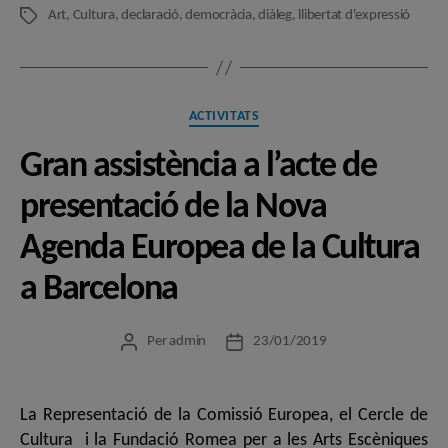
Art
,
Cultura
,
declaració
,
democràcia
,
diàleg
,
llibertat d'expressió
Etiquetes
Categories
ACTIVITATS
Gran assistència a l’acte de
presentació de la Nova
Agenda Europea de la Cultura
a Barcelona
Per
admin
23/01/2019
Autor
Data
de
de
l'entrada
l'entrada
La Representació de la Comissió Europea, el Cercle de
Cultura i la Fundació Romea per a les Arts Escèniques