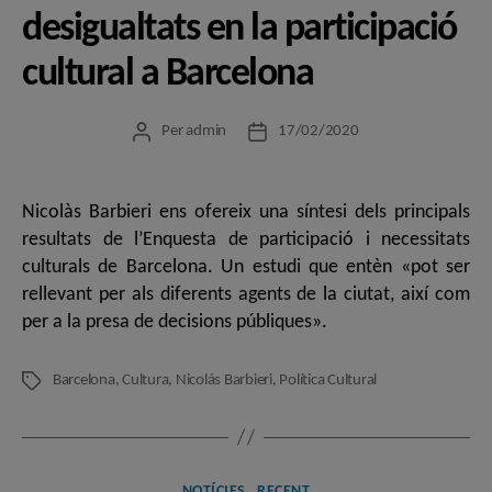
desigualtats en la participació
cultural a Barcelona
Per
admin
17/02/2020
Autor
Data
de
de
l'entrada
l'entrada
Nicolàs Barbieri ens ofereix una síntesi dels principals
resultats de l’Enquesta de participació i necessitats
culturals de Barcelona. Un estudi que entèn «pot ser
rellevant per als diferents agents de la ciutat, així com
per a la presa de decisions públiques».
Barcelona
,
Cultura
,
Nicolás Barbieri
,
Política Cultural
Etiquetes
Categories
NOTÍCIES
RECENT