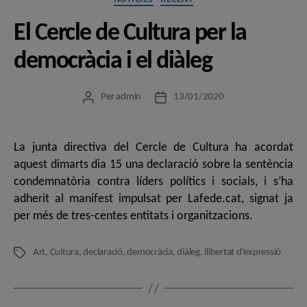
El Cercle de Cultura per la
democràcia i el diàleg
Per
admin
13/01/2020
Autor
Data
de
de
l'entrada
l'entrada
La junta directiva del Cercle de Cultura ha acordat
aquest dimarts dia 15 una declaració sobre la sentència
condemnatòria contra líders polítics i socials, i s’ha
adherit al manifest impulsat per Lafede.cat, signat ja
per més de tres-centes entitats i organitzacions.
Art
,
Cultura
,
declaració
,
democràcia
,
diàleg
,
llibertat d'expressió
Etiquetes