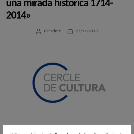
una mirada històrica 1714-
2014»
Per
admin
27/11/2013
Autor
Data
de
de
l'entrada
l'entrada
El Cercle de Cultura, com a entitat que té, en el seus