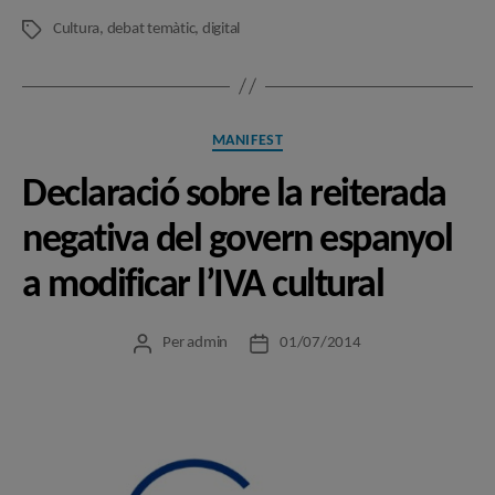
Cultura
,
debat temàtic
,
digital
Etiquetes
Categories
MANIFEST
Declaració sobre la reiterada
negativa del govern espanyol
a modificar l’IVA cultural
Per
admin
01/07/2014
Autor
Data
de
de
l'entrada
l'entrada