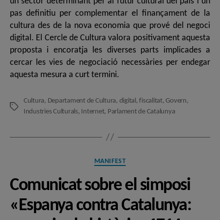
un sector determinant per al futur cultural del país i un
pas definitiu per complementar el finançament de la
cultura des de la nova economia que prové del negoci
digital. El Cercle de Cultura valora positivament aquesta
proposta i encoratja les diverses parts implicades a
cercar les vies de negociació necessàries per endegar
aquesta mesura a curt termini.
Cultura
,
Departament de Cultura
,
digital
,
fiscalitat
,
Govern
,
Etiquetes
Industries Culturals
,
Internet
,
Parlament de Catalunya
Categories
MANIFEST
Comunicat sobre el simposi
«Espanya contra Catalunya: