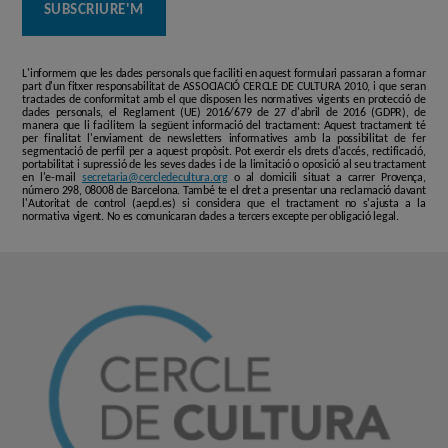
L'informem que les dades personals que faciliti en aquest formulari passaran a formar
part d'un fitxer responsabilitat de ASSOCIACIÓ CERCLE DE CULTURA 2010, i que seran
tractades de conformitat amb el que disposen les normatives vigents en protecció de
dades personals, el Reglament (UE) 2016/679 de 27 d'abril de 2016 (GDPR), de
manera que li facilitem la següent informació del tractament: Aquest tractament té
per finalitat l'enviament de newsletters informatives amb la possibilitat de fer
segmentació de perfil per a aquest propòsit. Pot exercir els drets d'accés, rectificació,
portabilitat i supressió de les seves dades i de la limitació o oposició al seu tractament
en l'e-mail
secretaria@cercledecultura.org
o al domicili situat a carrer Provença,
número 298, 08008 de Barcelona. També te el dret a presentar una reclamació davant
l'Autoritat de control (aepd.es) si considera que el tractament no s'ajusta a la
normativa vigent. No es comunicaran dades a tercers excepte per obligació legal.