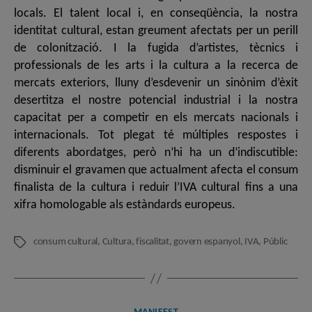
locals. El talent local i, en conseqüència, la nostra
identitat cultural, estan greument afectats per un perill
de colonització. I la fugida d’artistes, tècnics i
professionals de les arts i la cultura a la recerca de
mercats exteriors, lluny d’esdevenir un sinònim d’èxit
desertitza el nostre potencial industrial i la nostra
capacitat per a competir en els mercats nacionals i
internacionals. Tot plegat té múltiples respostes i
diferents abordatges, però n’hi ha un d’indiscutible:
disminuir el gravamen que actualment afecta el consum
finalista de la cultura i reduir l’IVA cultural fins a una
xifra homologable als estàndards europeus.
consum cultural
,
Cultura
,
fiscalitat
,
govern espanyol
,
IVA
,
Públic
Etiquetes
Categories