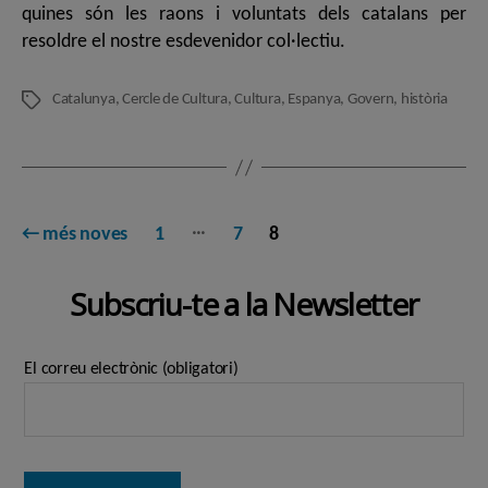
quines són les raons i voluntats dels catalans per
resoldre el nostre esdevenidor col·lectiu.
Catalunya
,
Cercle de Cultura
,
Cultura
,
Espanya
,
Govern
,
història
Etiquetes
Paginació
…
←
més noves
1
7
8
de
Subscriu-te a la Newsletter
les
entrades
El correu electrònic (obligatori)