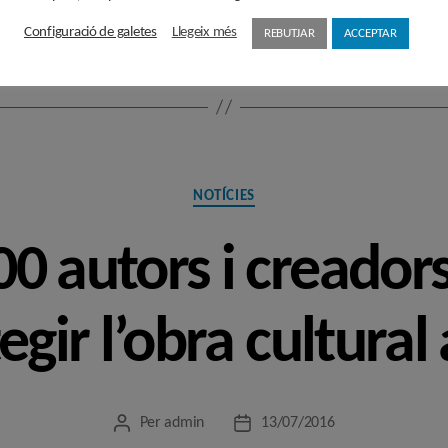
,
Economia
,
editorial
,
Liber. llibre
,
propietat intel·lectual
Configuració de galetes
Llegeix més
REBUTJAR
ACCEPTAR
Categories
NOTÍCIES
0 autors i creador
egir l’obra cultural
Per
admin
13/07/2016
Autor
Data