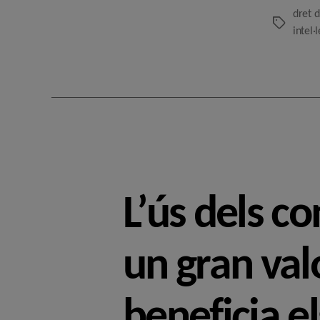
dret d
Etiquetes
intel·
L’ús dels co
un gran val
beneficia e