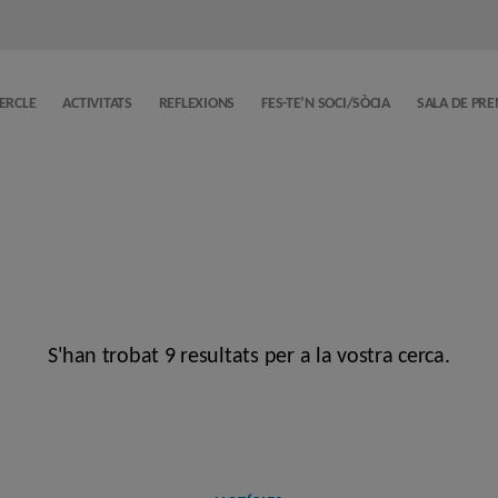
CERCLE
ACTIVITATS
REFLEXIONS
FES-TE’N SOCI/SÒCIA
SALA DE PR
S'han trobat 9 resultats per a la vostra cerca.
Categories