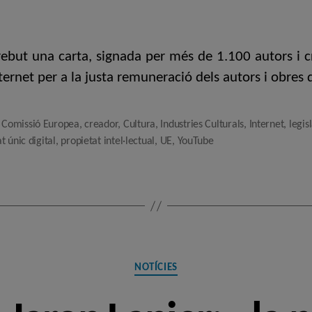
de
de
l'entrada
l'entrada
ebut una carta, signada per més de 1.100 autors i cr
rnet per a la justa remuneració dels autors i obres 
,
Comissió Europea
,
creador
,
Cultura
,
Industries Culturals
,
Internet
,
legis
 únic digital
,
propietat intel·lectual
,
UE
,
YouTube
Categories
NOTÍCIES