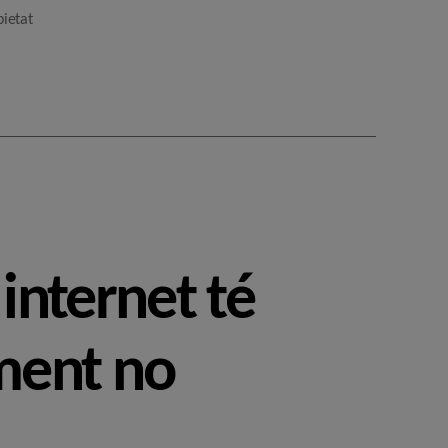
pietat
 internet té
ment no