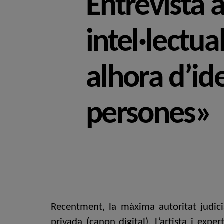
Entrevista a
intel·lectu
alhora d’ide
persones»
Recentment, la màxima autoritat judic
privada (canon digital). L’artista i exp