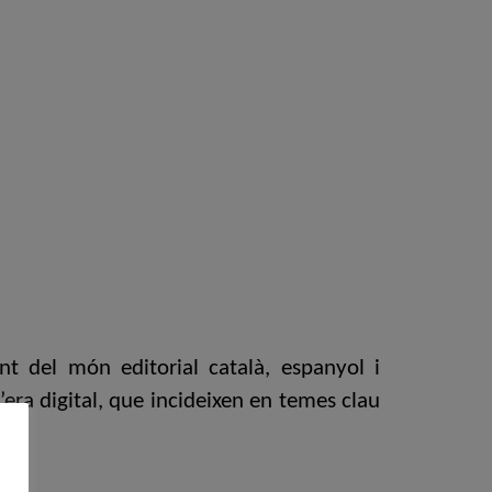
nt del món editorial català, espanyol i
’era digital, que incideixen en temes clau