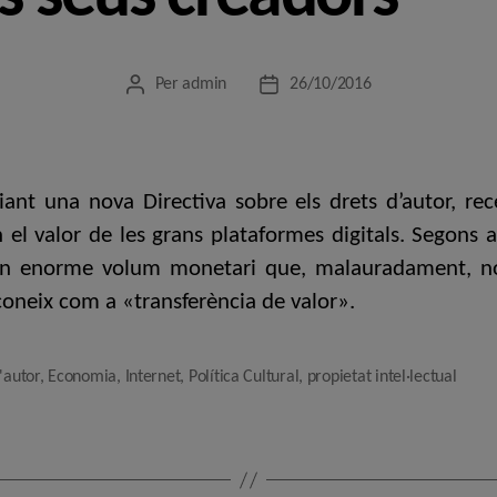
Per
admin
26/10/2016
Autor
Data
de
de
l'entrada
l'entrada
ant una nova Directiva sobre els drets d’autor, r
n el valor de les grans plataformes digitals. Segons
. Un enorme volum monetari que, malauradament, 
 coneix com a «transferència de valor».
'autor
,
Economia
,
Internet
,
Política Cultural
,
propietat intel·lectual