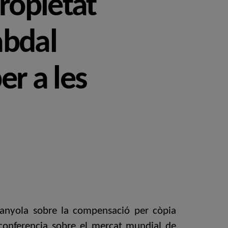
propietat
abdal
er a les
panyola sobre la compensació per còpia
la conferencia sobre el mercat mundial de