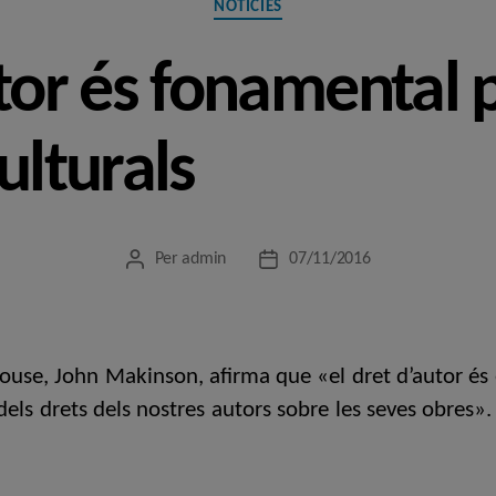
NOTÍCIES
utor és fonamental p
ulturals
Per
admin
07/11/2016
Autor
Data
de
de
l'entrada
l'entrada
se, John Makinson, afirma que «el dret d’autor és el
dels drets dels nostres autors sobre les seves obres». 