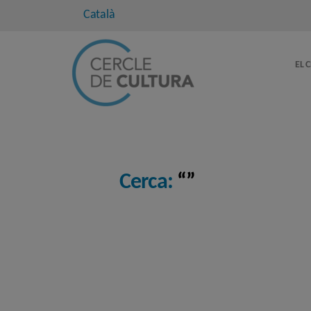
Català
EL 
Cerca:
“”