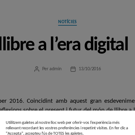
Categories
NOTÍCIES
llibre a l’era digital
Per
admin
13/10/2016
Autor
Data
de
de
l'entrada
l'entrada
Liber 2016. Coincidint amb aquest gran esdevenime
lexions sobre el present i futur del món de llibre a l
ntre el llibre imprès i l’electrònic.
Utilitzem galetes al nostre lloc web per oferir-vos l’experiència més
rellevant recordant les vostres preferències i repetint visites. En fer clic a
"Accepta", accepteu l'ús de TOTES les galetes.