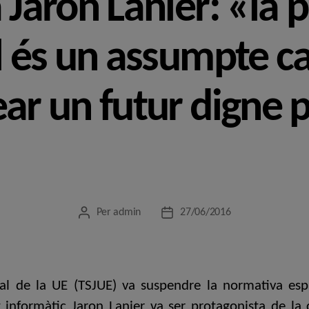
 Jaron Lanier: «la 
al és un assumpte c
ar un futur digne p
Per
admin
27/06/2016
Autor
Data
de
de
l'entrada
l'entrada
ial de la UE (TSJUE) va suspendre la normativa es
ert informàtic Jaron Lanier va ser protagonista de 