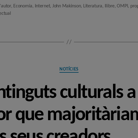
'autor
,
Economia
,
Internet
,
John Makinson
,
Literatura
,
llibre
,
OMPI
,
pro
lectual
Categories
NOTÍCIES
ntinguts culturals a
or que majoritària
ls seus creadors