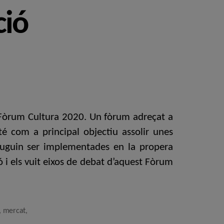
ció
el Fòrum Cultura 2020. Un fòrum adreçat a
té com a principal objectiu assolir unes
e puguin ser implementades en la propera
ó i els vuit eixos de debat d’aquest Fòrum
,
mercat
,