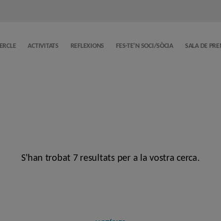
CERCLE
ACTIVITATS
REFLEXIONS
FES-TE’N SOCI/SÒCIA
SALA DE PR
S'han trobat 7 resultats per a la vostra cerca.
Categories