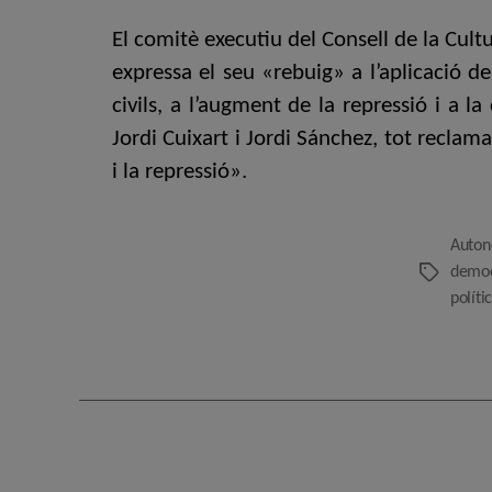
El comitè executiu del Consell de la Cult
expressa el seu «rebuig» a l’aplicació d
civils, a l’augment de la repressió i a l
Jordi Cuixart i Jordi Sánchez, tot reclama
i la repressió».
Auto
democ
Etiquetes
políti