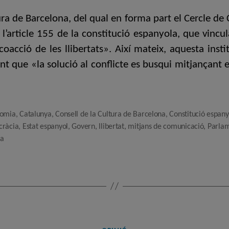
ura de Barcelona, del qual en forma part el Cercle de
e l’article 155 de la constitució espanyola, que vincu
a coacció de les llibertats». Així mateix, aquesta inst
nt que «la solució al conflicte es busqui mitjançant el
nomia
,
Catalunya
,
Consell de la Cultura de Barcelona
,
Constitució espany
ràcia
,
Estat espanyol
,
Govern
,
llibertat
,
mitjans de comunicació
,
Parla
ca
Categories