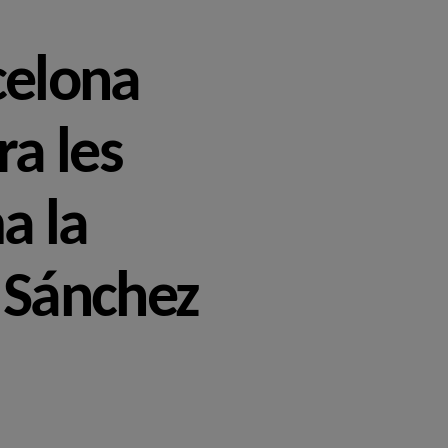
celona
ra les
a la
i Sánchez