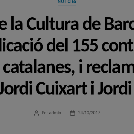
NOTÍCIES
de la Cultura de Bar
licació del 155 cont
 catalanes, i reclam
 Jordi Cuixart i Jord
Per
admin
24/10/2017
Autor
Data
de
de
l'entrada
l'entrada