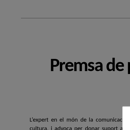
Premsa de p
L’expert en el món de la comunicació de
cultura, i advoca per donar suport a a