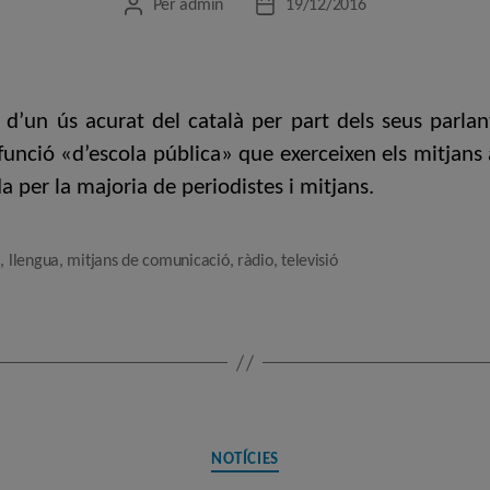
Per
admin
19/12/2016
Autor
Data
de
de
l'entrada
l'entrada
 d’un ús acurat del català per part dels seus parlan
funció «d’escola pública» que exerceixen els mitjans 
a per la majoria de periodistes i mitjans.
à
,
llengua
,
mitjans de comunicació
,
ràdio
,
televisió
Categories
NOTÍCIES