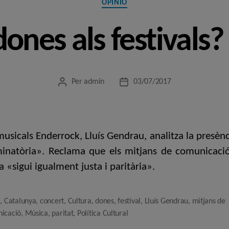
OPINIÓ
dones als festivals?
Per
admin
03/07/2017
Autor
Data
de
de
l'entrada
l'entrada
 musicals Enderrock, Lluís Gendrau, analitza la presèn
minatòria». Reclama que els mitjans de comunicació,
 «sigui igualment justa i paritària».
à
,
Catalunya
,
concert
,
Cultura
,
dones
,
festival
,
Lluís Gendrau
,
mitjans de
icació
,
Música
,
paritat
,
Política Cultural