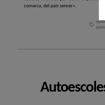
comarca, del país sencer».
ajunt
Etiquetes
prems
Autoescole