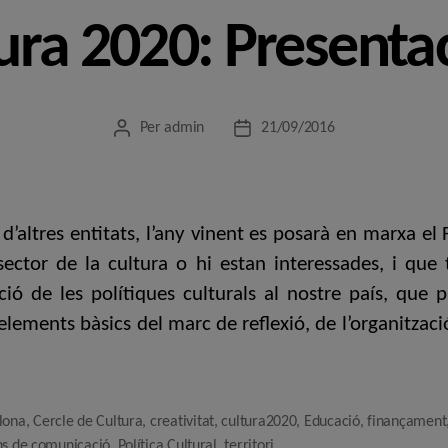
ura 2020: Presenta
Per
admin
21/09/2016
Autor
Data
de
de
l'entrada
l'entrada
 d’altres entitats, l’any vinent es posarà en marxa 
ector de la cultura o hi estan interessades, i que 
ició de les polítiques culturals al nostre país, qu
 elements bàsics del marc de reflexió, de l’organitzaci
lona
,
Cercle de Cultura
,
creativitat
,
cultura2020
,
Educació
,
finançament
ns de comunicació
,
Política Cultural
,
territori