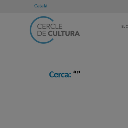
Català
EL 
Cerca:
“”