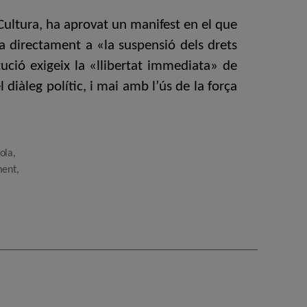
 Cultura, ha aprovat un manifest en el que
la directament a «la suspensió dels drets
itució exigeix la «llibertat immediata» de
 diàleg polític, i mai amb l’ús de la força
ola
,
ment
,