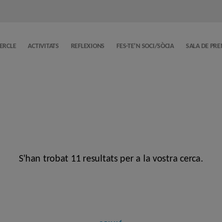
CERCLE
ACTIVITATS
REFLEXIONS
FES-TE’N SOCI/SÒCIA
SALA DE PR
S'han trobat 11 resultats per a la vostra cerca.
Categories