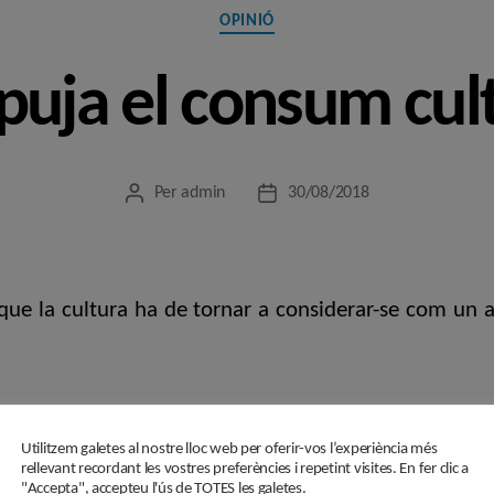
Categories
OPINIÓ
puja el consum cul
Per
admin
30/08/2018
Autor
Data
de
de
l'entrada
l'entrada
 que la cultura ha de tornar a considerar-se com u
m cultural
,
Política Cultural
,
Xavier Marcé
Utilitzem galetes al nostre lloc web per oferir-vos l’experiència més
rellevant recordant les vostres preferències i repetint visites. En fer clic a
"Accepta", accepteu l'ús de TOTES les galetes.