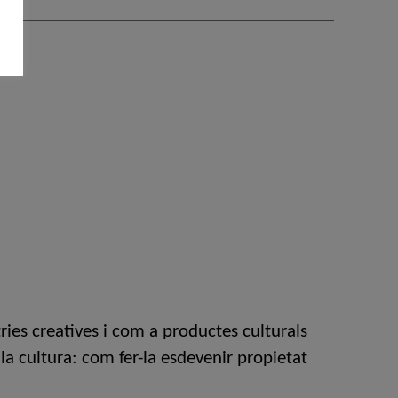
ies creatives i com a productes culturals
a cultura: com fer-la esdevenir propietat