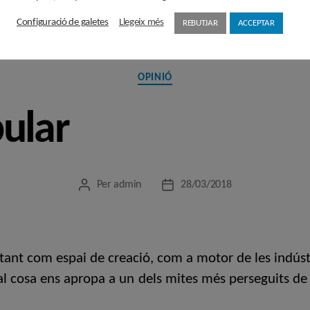
Configuració de galetes
Llegeix més
REBUTJAR
ACCEPTAR
Categories
OPINIÓ
ular
Per
admin
28/03/2018
Autor
Data
de
de
l'entrada
l'entrada
 tant com espai de creació, com a motor de les indústr
l cosa ens apropa a un dels mites més perseguits de l