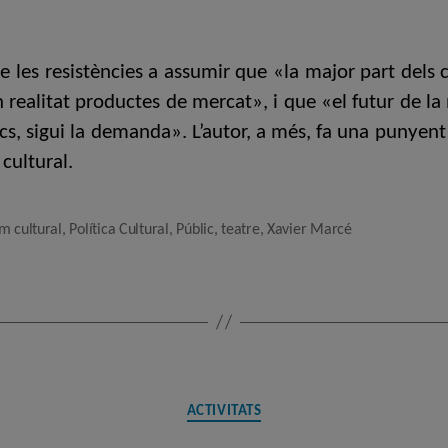
l'entrada
l'entrada
le les resistències a assumir que «la major part de
en realitat productes de mercat», i que «el futur de l
cs, sigui la demanda». L’autor, a més, fa una punyent 
cultural.
m cultural
,
Política Cultural
,
Públic
,
teatre
,
Xavier Marcé
Categories
ACTIVITATS