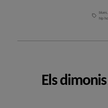
blues
Etiquetes
hip h
Els dimonis