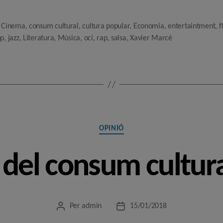
,
Cinema
,
consum cultural
,
cultura popular
,
Economia
,
entertaintment
,
f
op
,
jazz
,
Literatura
,
Música
,
oci
,
rap
,
salsa
,
Xavier Marcé
Categories
OPINIÓ
 del consum cultur
Per
admin
15/01/2018
Autor
Data
de
de