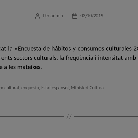
Per
admin
02/10/2019
Autor
Data
de
de
l'entrada
l'entrada
icat la «Encuesta de hábitos y consumos culturales 
rents sectors culturals, la freqüència i intensitat am
e a les mateixes.
m cultural
,
enquesta
,
Estat espanyol
,
Ministeri Cultura