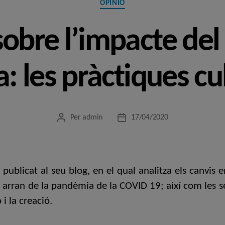
OPINIÓ
sobre l’impacte de
a: les pràctiques cu
Per
admin
17/04/2020
Autor
Data
de
de
l'entrada
l'entrada
publicat al seu blog, en el qual analitza els canvis 
s arran de la pandèmia de la COVID 19; així com les 
i la creació.