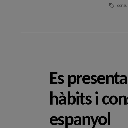
consu
Etiquetes
Es presenta
hàbits i con
espanyol