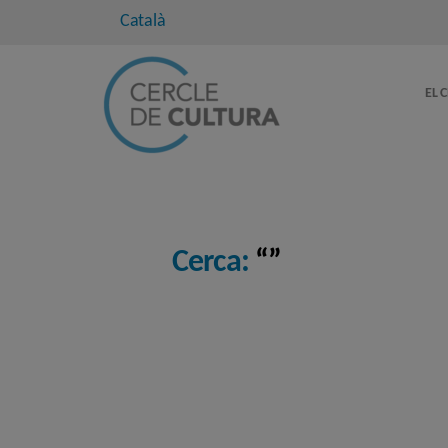
Català
EL 
Cerca:
“”