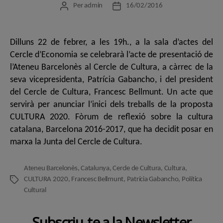
Per
admin
16/02/2016
Autor
Data
de
de
l'entrada
l'entrada
Dilluns 22 de febrer, a les 19h., a la sala d’actes del
Cercle d’Economia se celebrarà l’acte de presentació de
l’Ateneu Barcelonès al Cercle de Cultura, a càrrec de la
seva vicepresidenta, Patrícia Gabancho, i del president
del Cercle de Cultura, Francesc Bellmunt. Un acte que
servirà per anunciar l’inici dels treballs de la proposta
CULTURA 2020. Fòrum de reflexió sobre la cultura
catalana, Barcelona 2016-2017, que ha decidit posar en
marxa la Junta del Cercle de Cultura.
Ateneu Barcelonès
,
Catalunya
,
Cercle de Cultura
,
Cultura
,
CULTURA 2020
,
Francesc Bellmunt
,
Patrícia Gabancho
,
Política
Etiquetes
Cultural
Subscriu-te a la Newsletter