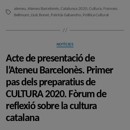
ateneu
,
Ateneu Barcelonès
,
Catalunya 2020
,
Cultura
,
Francesc
Etiquetes
Bellmunt
,
Lluís Bonet
,
Patrícia Gabancho
,
Política Cultural
Categories
NOTÍCIES
Acte de presentació de
l’Ateneu Barcelonès. Primer
pas dels preparatius de
CULTURA 2020. Fòrum de
reflexió sobre la cultura
catalana