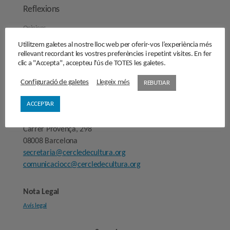
Reflexions
Opinions
Manifestos
Utilitzem galetes al nostre lloc web per oferir-vos l’experiència més
rellevant recordant les vostres preferències i repetint visites. En fer
Entrevistes
clic a "Accepta", accepteu l'ús de TOTES les galetes.
Fes-te’n soci/sòcia
Configuració de galetes
Llegeix més
REBUTJAR
Sala de premsa
ACCEPTAR
Cercle de Cultura
Carrer Provença, 298
08008 Barcelona
secretaria@cercledecultura.org
comunicaciocc@cercledecultura.org
Nota Legal
Avís legal