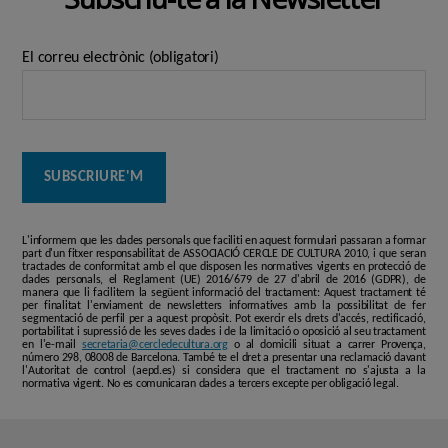
El correu electrònic (obligatori)
L'informem que les dades personals que faciliti en aquest formulari passaran a formar
part d'un fitxer responsabilitat de ASSOCIACIÓ CERCLE DE CULTURA 2010, i que seran
tractades de conformitat amb el que disposen les normatives vigents en protecció de
dades personals, el Reglament (UE) 2016/679 de 27 d'abril de 2016 (GDPR), de
manera que li facilitem la següent informació del tractament: Aquest tractament té
per finalitat l'enviament de newsletters informatives amb la possibilitat de fer
segmentació de perfil per a aquest propòsit. Pot exercir els drets d'accés, rectificació,
portabilitat i supressió de les seves dades i de la limitació o oposició al seu tractament
en l'e-mail
secretaria@cercledecultura.org
o al domicili situat a carrer Provença,
número 298, 08008 de Barcelona. També te el dret a presentar una reclamació davant
l'Autoritat de control (aepd.es) si considera que el tractament no s'ajusta a la
normativa vigent. No es comunicaran dades a tercers excepte per obligació legal.