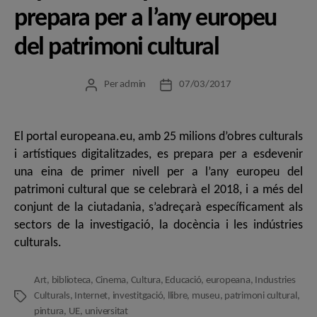
prepara per a l’any europeu
del patrimoni cultural
Per
admin
07/03/2017
Autor
Data
de
de
l'entrada
l'entrada
El portal europeana.eu, amb 25 milions d’obres culturals
i artístiques digitalitzades, es prepara per a esdevenir
una eina de primer nivell per a l’any europeu del
patrimoni cultural que se celebrarà el 2018, i a més del
conjunt de la ciutadania, s’adreçarà específicament als
sectors de la investigació, la docència i les indústries
culturals.
Art
,
biblioteca
,
Cinema
,
Cultura
,
Educació
,
europeana
,
Industries
Culturals
,
Internet
,
investitgació
,
llibre
,
museu
,
patrimoni cultural
,
Etiquetes
pintura
,
UE
,
universitat