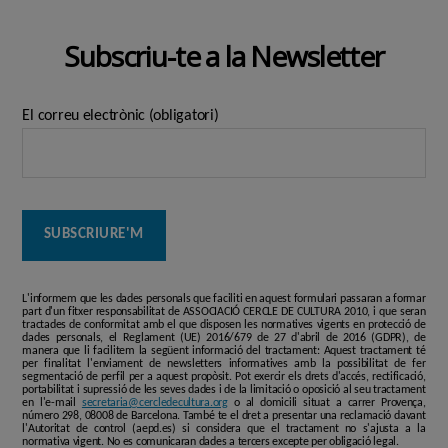
Subscriu-te a la Newsletter
El correu electrònic (obligatori)
L'informem que les dades personals que faciliti en aquest formulari passaran a formar
part d'un fitxer responsabilitat de ASSOCIACIÓ CERCLE DE CULTURA 2010, i que seran
tractades de conformitat amb el que disposen les normatives vigents en protecció de
dades personals, el Reglament (UE) 2016/679 de 27 d'abril de 2016 (GDPR), de
manera que li facilitem la següent informació del tractament: Aquest tractament té
per finalitat l'enviament de newsletters informatives amb la possibilitat de fer
segmentació de perfil per a aquest propòsit. Pot exercir els drets d'accés, rectificació,
portabilitat i supressió de les seves dades i de la limitació o oposició al seu tractament
en l'e-mail
secretaria@cercledecultura.org
o al domicili situat a carrer Provença,
número 298, 08008 de Barcelona. També te el dret a presentar una reclamació davant
l'Autoritat de control (aepd.es) si considera que el tractament no s'ajusta a la
normativa vigent. No es comunicaran dades a tercers excepte per obligació legal.