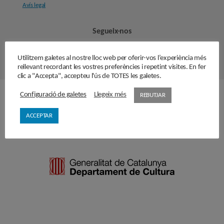
Avís legal
Segueix-nos
Utilitzem galetes al nostre lloc web per oferir-vos l’experiència més
rellevant recordant les vostres preferències i repetint visites. En fer
clic a "Accepta", accepteu l'ús de TOTES les galetes.
Configuració de galetes
Llegeix més
REBUTJAR
Amb el suport de
ACCEPTAR