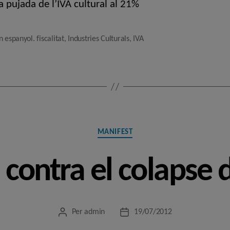
a pujada de l’IVA cultural al 21%
 espanyol. fiscalitat
,
Industries Culturals
,
IVA
Categories
MANIFEST
contra el colapse d
Per
admin
19/07/2012
Autor
Data
de
de