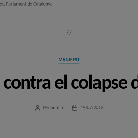
et
,
Parlament de Catalunya
Categories
MANIFEST
contra el colapse d
Per
admin
19/07/2012
Autor
Data
de
de
l'entrada
l'entrada