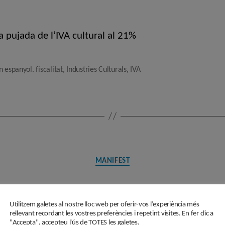
l'entrada
l'entrada
a pujada de l’IVA cultural al 21%
 espanyol. fiscalitat
,
Industries Culturals
,
IVA
Categories
MANIFEST
contra el colapse d
Utilitzem galetes al nostre lloc web per oferir-vos l’experiència més
rellevant recordant les vostres preferències i repetint visites. En fer clic a
"Accepta", accepteu l'ús de TOTES les galetes.