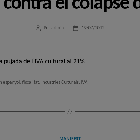
contra el colapse d
Per
admin
19/07/2012
Autor
Data
de
de
l'entrada
l'entrada
a pujada de l’IVA cultural al 21%
 espanyol. fiscalitat
,
Industries Culturals
,
IVA
Categories
MANIFEST