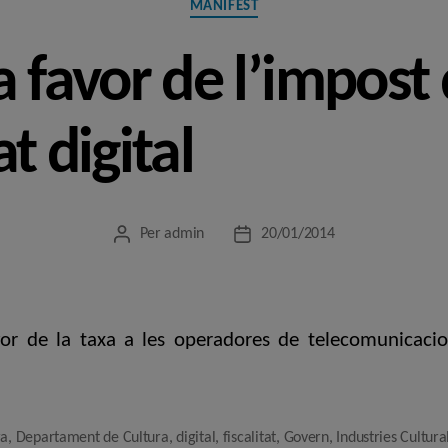
MANIFEST
a favor de l’impost
t digital
Per
admin
20/01/2014
Autor
Data
de
de
l'entrada
l'entrada
vor de la taxa a les operadores de telecomunicacio
ra
,
Departament de Cultura
,
digital
,
fiscalitat
,
Govern
,
Industries Cultura