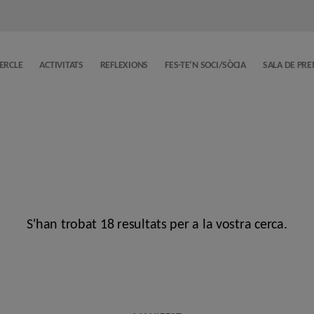
CERCLE
ACTIVITATS
REFLEXIONS
FES-TE’N SOCI/SÒCIA
SALA DE PR
S'han trobat 18 resultats per a la vostra cerca.
Categories