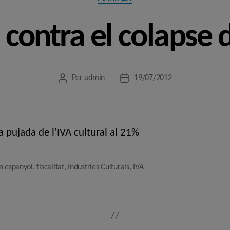
contra el colapse d
Per
admin
19/07/2012
Autor
Data
de
de
l'entrada
l'entrada
a pujada de l’IVA cultural al 21%
 espanyol. fiscalitat
,
Industries Culturals
,
IVA