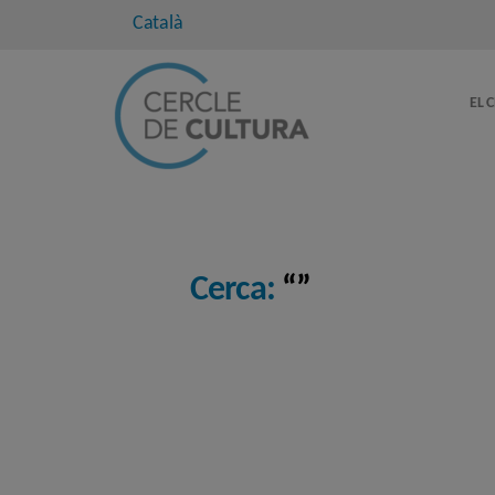
Català
EL 
Cerca:
“”