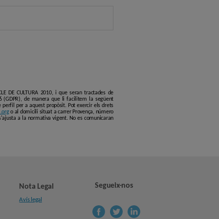
ERCLE DE CULTURA 2010, i que seran tractades de
6 (GDPR), de manera que li facilitem la següent
erfil per a aquest propòsit. Pot exercir els drets
.org
o al domicili situat a carrer Provença, número
s'ajusta a la normativa vigent. No es comunicaran
Segueix-nos
Nota Legal
Avís legal