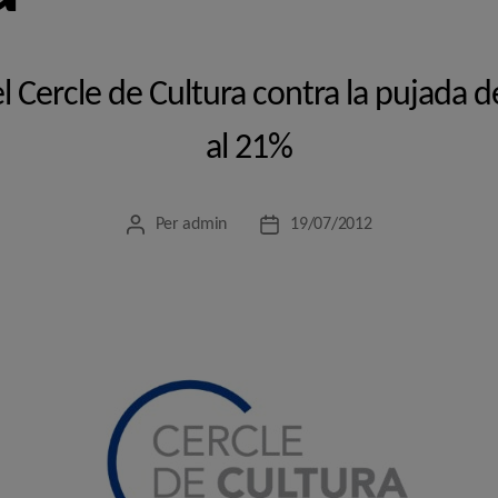
 Cercle de Cultura contra la pujada de 
al 21%
Per
admin
19/07/2012
Autor
Data
de
de
l'entrada
l'entrada