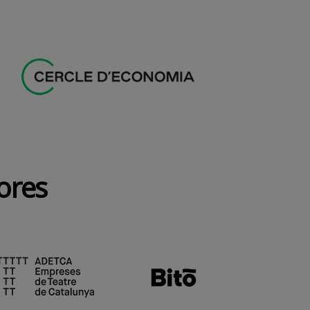
dores