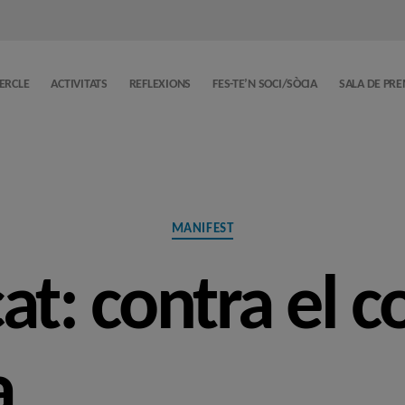
CERCLE
ACTIVITATS
REFLEXIONS
FES-TE’N SOCI/SÒCIA
SALA DE PR
Categories
MANIFEST
t: contra el c
a