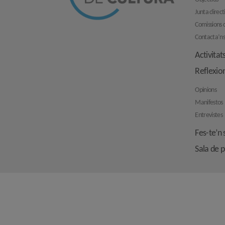
Junta direct
Comissions d
Contacta’n
Activitat
Reflexio
Opinions
Manifestos
Entrevistes
Fes-te’n 
Sala de 