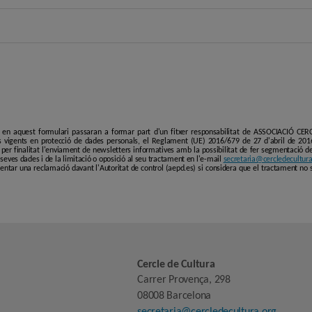
i en aquest formulari passaran a formar part d'un fitxer responsabilitat de ASSOCIACIÓ C
 vigents en protecció de dades personals, el Reglament (UE) 2016/679 de 27 d'abril de 201
er finalitat l'enviament de newsletters informatives amb la possibilitat de fer segmentació de p
es seves dades i de la limitació o oposició al seu tractament en l'e-mail
secretaria@cercledecultura
entar una reclamació davant l'Autoritat de control (aepd.es) si considera que el tractament no 
Cercle de Cultura
Carrer Provença, 298
08008 Barcelona