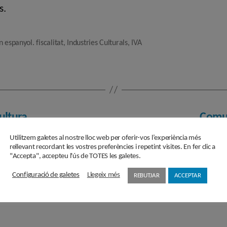
s.
 espanyol. fiscalitat
,
Industries Culturals
,
IVA
ultura
Comun
Utilitzem galetes al nostre lloc web per oferir-vos l’experiència més
rellevant recordant les vostres preferències i repetint visites. En fer clic a
"Accepta", accepteu l'ús de TOTES les galetes.
Configuració de galetes
Llegeix més
REBUTJAR
ACCEPTAR
Subscriu-te a la Newslette