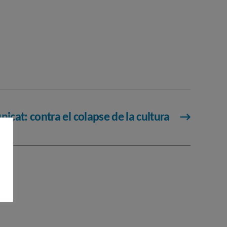
icat: contra el colapse de la cultura
→
r