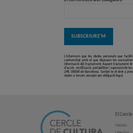
L'informem que les dades personals que facilit
conformitat amb el que disposen les normatives
informació del tractament: Aquest tractament té p
d'accés, rectificació, portabilitat i supressió de l
298, 08008 de Barcelona. També te el dret a pres
dades a tercers excepte per obligació legal.
El Cercle
Història
Objectius