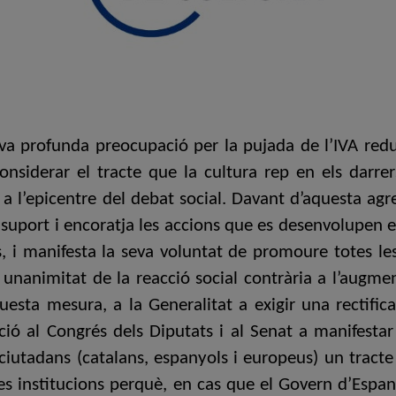
eva profunda preocupació per la pujada de l’IVA redu
nsiderar el tracte que la cultura rep en els darre
a l’epicentre del debat social. Davant d’aquesta agre
a suport i encoratja les accions que es desenvolupen e
, i manifesta la seva voluntat de promoure totes les
 unanimitat de la reacció social contrària a l’augmen
esta mesura, a la Generalitat a exigir una rectific
ció al Congrés dels Diputats i al Senat a manifestar 
iutadans (catalans, espanyols i europeus) un tracte
 les institucions perquè, en cas que el Govern d’Espa