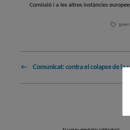
Comissió i a les altres instàncies europee
govern
Etiquetes
←
Comunicat: contra el colapse de la c
El correu electrònic (obligatori)