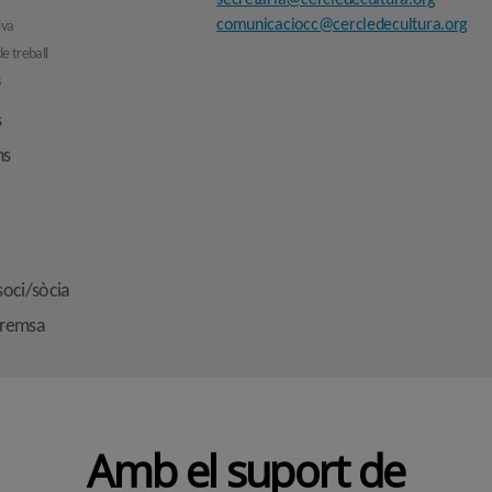
secretaria@cercledecultura.org
comunicaciocc@cercledecultura.org
iva
e treball
s
s
ns
soci/sòcia
premsa
Amb el suport de