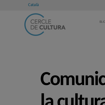
Català
EL 
Comunica
la cultur