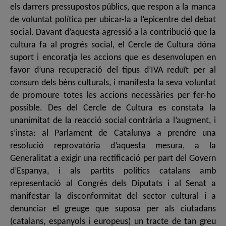
els darrers pressupostos públics, que respon a la manca
de voluntat política per ubicar-la a l’epicentre del debat
social. Davant d’aquesta agressió a la contribució que la
cultura fa al progrés social, el Cercle de Cultura dóna
suport i encoratja les accions que es desenvolupen en
favor d’una recuperació del tipus d’IVA reduït per al
consum dels béns culturals, i manifesta la seva voluntat
de promoure totes les accions necessàries per fer-ho
possible. Des del Cercle de Cultura es constata la
unanimitat de la reacció social contrària a l’augment, i
s’insta: al Parlament de Catalunya a prendre una
resolució reprovatòria d’aquesta mesura, a la
Generalitat a exigir una rectificació per part del Govern
d’Espanya, i als partits polítics catalans amb
representació al Congrés dels Diputats i al Senat a
manifestar la disconformitat del sector cultural i a
denunciar el greuge que suposa per als ciutadans
(catalans, espanyols i europeus) un tracte de tan greu