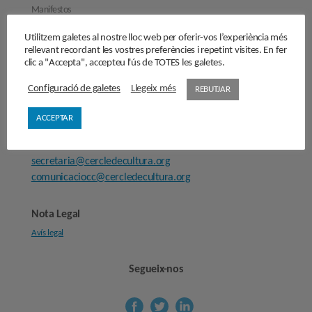
Manifestos
Entrevistes
Utilitzem galetes al nostre lloc web per oferir-vos l’experiència més
rellevant recordant les vostres preferències i repetint visites. En fer
Fes-te’n soci/sòcia
clic a "Accepta", accepteu l'ús de TOTES les galetes.
Sala de premsa
Configuració de galetes
Llegeix més
REBUTJAR
Cercle de Cultura
ACCEPTAR
Carrer Provença, 298
08008 Barcelona
secretaria@cercledecultura.org
comunicaciocc@cercledecultura.org
Nota Legal
Avís legal
Segueix-nos