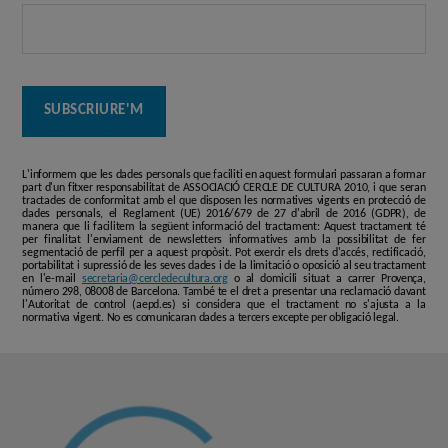
L'informem que les dades personals que faciliti en aquest formulari passaran a formar
part d'un fitxer responsabilitat de ASSOCIACIÓ CERCLE DE CULTURA 2010, i que seran
tractades de conformitat amb el que disposen les normatives vigents en protecció de
dades personals, el Reglament (UE) 2016/679 de 27 d'abril de 2016 (GDPR), de
manera que li facilitem la següent informació del tractament: Aquest tractament té
per finalitat l'enviament de newsletters informatives amb la possibilitat de fer
segmentació de perfil per a aquest propòsit. Pot exercir els drets d'accés, rectificació,
portabilitat i supressió de les seves dades i de la limitació o oposició al seu tractament
en l'e-mail
secretaria@cercledecultura.org
o al domicili situat a carrer Provença,
número 298, 08008 de Barcelona. També te el dret a presentar una reclamació davant
l'Autoritat de control (aepd.es) si considera que el tractament no s'ajusta a la
normativa vigent. No es comunicaran dades a tercers excepte per obligació legal.