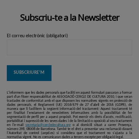
Subscriu-te a la Newsletter
El correu electrònic (obligatori)
L'informem que les dades personals que faciliti en aquest formulari passaran a formar
part d'un fitxer responsabilitat de ASSOCIACIÓ CERCLE DE CULTURA 2010, i que seran
tractades de conformitat amb el que disposen les normatives vigents en protecció de
dades personals, el Reglament (UE) 2016/679 de 27 d'abril de 2016 (GDPR), de
manera que li facilitem la següent informació del tractament: Aquest tractament té
per finalitat l'enviament de newsletters informatives amb la possibilitat de fer
segmentació de perfil per a aquest propòsit. Pot exercir els drets d'accés, rectificació,
portabilitat i supressió de les seves dades i de la limitació o oposició al seu tractament
en l'e-mail
secretaria@cercledecultura.org
o al domicili situat a carrer Provença,
número 298, 08008 de Barcelona. També te el dret a presentar una reclamació davant
l'Autoritat de control (aepd.es) si considera que el tractament no s'ajusta a la
normativa vigent. No es comunicaran dades a tercers excepte per obligació legal.