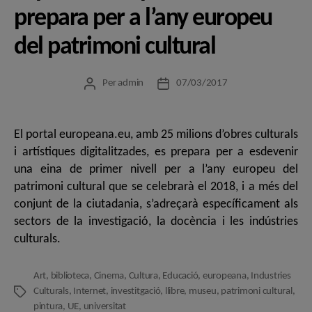
prepara per a l’any europeu
del patrimoni cultural
Per
admin
07/03/2017
Autor
Data
de
de
l'entrada
l'entrada
El portal europeana.eu, amb 25 milions d’obres culturals
i artístiques digitalitzades, es prepara per a esdevenir
una eina de primer nivell per a l’any europeu del
patrimoni cultural que se celebrarà el 2018, i a més del
conjunt de la ciutadania, s’adreçarà específicament als
sectors de la investigació, la docència i les indústries
culturals.
Art
,
biblioteca
,
Cinema
,
Cultura
,
Educació
,
europeana
,
Industries
Culturals
,
Internet
,
investitgació
,
llibre
,
museu
,
patrimoni cultural
,
Etiquetes
pintura
,
UE
,
universitat