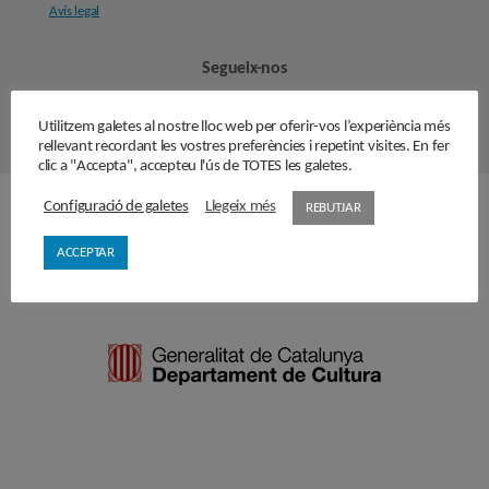
Avís legal
Segueix-nos
Utilitzem galetes al nostre lloc web per oferir-vos l’experiència més
rellevant recordant les vostres preferències i repetint visites. En fer
clic a "Accepta", accepteu l'ús de TOTES les galetes.
Configuració de galetes
Llegeix més
REBUTJAR
Amb el suport de
ACCEPTAR