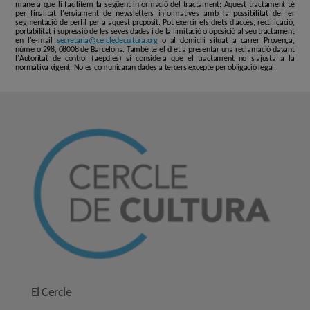
manera que li facilitem la següent informació del tractament: Aquest tractament té
per finalitat l'enviament de newsletters informatives amb la possibilitat de fer
segmentació de perfil per a aquest propòsit. Pot exercir els drets d'accés, rectificació,
portabilitat i supressió de les seves dades i de la limitació o oposició al seu tractament
en l'e-mail
secretaria@cercledecultura.org
o al domicili situat a carrer Provença,
número 298, 08008 de Barcelona. També te el dret a presentar una reclamació davant
l'Autoritat de control (aepd.es) si considera que el tractament no s'ajusta a la
normativa vigent. No es comunicaran dades a tercers excepte per obligació legal.
El Cercle