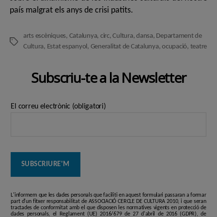
país malgrat els anys de crisi patits.
arts escèniques
,
Catalunya
,
circ
,
Cultura
,
dansa
,
Departament de
Etiquetes
Cultura
,
Estat espanyol
,
Generalitat de Catalunya
,
ocupació
,
teatre
Subscriu-te a la Newsletter
El correu electrònic (obligatori)
L'informem que les dades personals que faciliti en aquest formulari passaran a formar
part d'un fitxer responsabilitat de ASSOCIACIÓ CERCLE DE CULTURA 2010, i que seran
tractades de conformitat amb el que disposen les normatives vigents en protecció de
dades personals, el Reglament (UE) 2016/679 de 27 d'abril de 2016 (GDPR), de