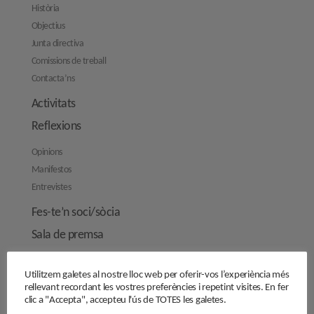
Història
Objectius
Junta directiva
Comissions de treball
Contacta’ns
Activitats
Reflexions
Opinions
Manifestos
Entrevistes
Fes-te’n soci/sòcia
Sala de premsa
Cercle de Cultura
Utilitzem galetes al nostre lloc web per oferir-vos l’experiència més
rellevant recordant les vostres preferències i repetint visites. En fer
Carrer Provença, 298
clic a "Accepta", accepteu l'ús de TOTES les galetes.
08008 Barcelona