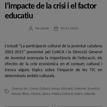
l’impacte de la crisi i el factor
educatiu
Per
admin
20/11/2016
Autor
Data
de
de
l'entrada
l'entrada
L’estudi “La participació cultural de la joventut catalana
2001-2015” presentat pel CoNCA i la Direcció General
de Joventut assenyala la importància de l’educació, els
efectes de la crisi econòmica en el consum cultural i
trenca alguns tòpics sobre l’impacte de les TIC en
determinats àmbits culturals.
Cinema
,
circ
,
Conca
,
Cultura
,
dansa
,
Educació
,
Internet
,
joventut
,
Etiquetes
lectura
,
llibre
,
Música
,
òpera
,
Política Cultural
,
teatre
,
televisió