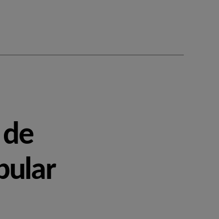
 de
pular