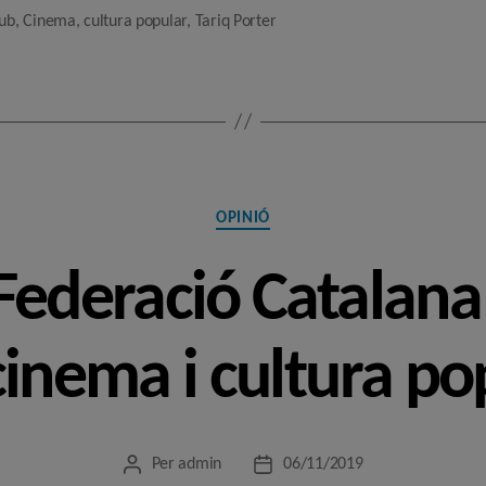
lub
,
Cinema
,
cultura popular
,
Tariq Porter
Categories
OPINIÓ
Federació Catalana
cinema i cultura po
Per
admin
06/11/2019
Autor
Data