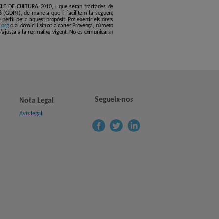
ERCLE DE CULTURA 2010, i que seran tractades de
6 (GDPR), de manera que li facilitem la següent
erfil per a aquest propòsit. Pot exercir els drets
.org
o al domicili situat a carrer Provença, número
s'ajusta a la normativa vigent. No es comunicaran
Segueix-nos
Nota Legal
Avís legal