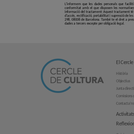
L'informem que les dades personals que facilit
conformitat amb el que disposen les normatives
informació del tractament: Aquest tractament té p
d'accés, rectificació, portabilitat i supressió de l
298, 08008 de Barcelona. També te el dret a pres
dades a tercers excepte per obligació legal.
El Cercle
Història
Objectius
Junta direct
Comissions d
Contacta’n
Activitat
Reflexio