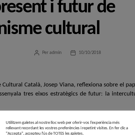
resent i futur de
onisme cultural
Per
admin
10/10/2018
Autor
Data
de
de
l'entrada
l'entrada
e Cultural Català, Josep Viana, reflexiona sobre el pa
ssenyala tres eixos estratègics de futur: la intercultu
Utilitzem galetes al nostre lloc web per oferir-vos l’experiència més
iacionisme
,
cultura popular
,
Ens de l'Associacionisme Cultural Català
,
Jo
rellevant recordant les vostres preferències i repetint visites. En fer clic a
"Accepta", accepteu l'ús de TOTES les galetes.