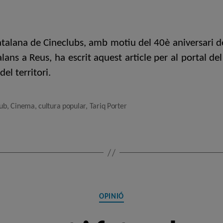
de
de
l'entrada
l'entrada
atalana de Cineclubs, amb motiu del 40è aniversari de 
ans a Reus, ha escrit aquest article per al portal del
el territori.
lub
,
Cinema
,
cultura popular
,
Tariq Porter
Categories
OPINIÓ