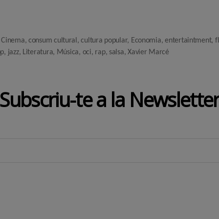
,
Cinema
,
consum cultural
,
cultura popular
,
Economia
,
entertaintment
,
f
op
,
jazz
,
Literatura
,
Música
,
oci
,
rap
,
salsa
,
Xavier Marcé
Subscriu-te a la Newslette