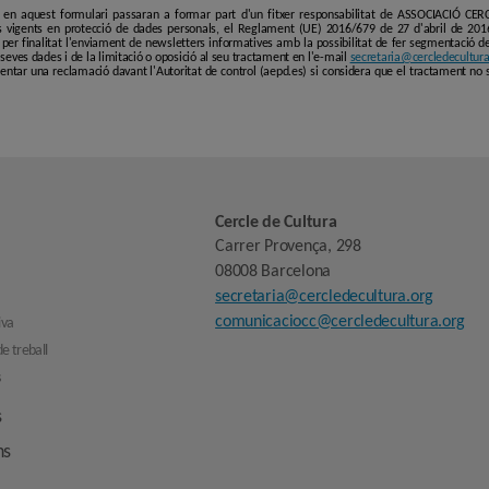
i en aquest formulari passaran a formar part d'un fitxer responsabilitat de ASSOCIACIÓ C
 vigents en protecció de dades personals, el Reglament (UE) 2016/679 de 27 d'abril de 201
er finalitat l'enviament de newsletters informatives amb la possibilitat de fer segmentació de p
es seves dades i de la limitació o oposició al seu tractament en l'e-mail
secretaria@cercledecultura
entar una reclamació davant l'Autoritat de control (aepd.es) si considera que el tractament no 
Cercle de Cultura
Carrer Provença, 298
08008 Barcelona
secretaria@cercledecultura.org
comunicaciocc@cercledecultura.org
iva
e treball
s
s
ns