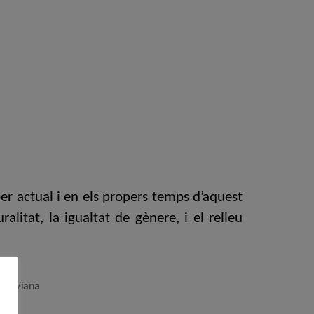
per actual i en els propers temps d’aquest
ralitat, la igualtat de gènere, i el relleu
sep Viana