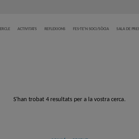
CERCLE
ACTIVITATS
REFLEXIONS
FES-TE’N SOCI/SÒCIA
SALA DE PR
S'han trobat 4 resultats per a la vostra cerca.
Categories