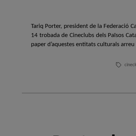
Tariq Porter, president de la Federació C
14 trobada de Cineclubs dels Països Catal
paper d’aquestes entitats culturals arreu d
cinec
Etiquetes