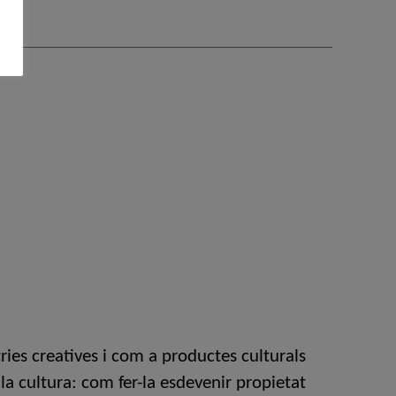
ies creatives i com a productes culturals
a cultura: com fer-la esdevenir propietat