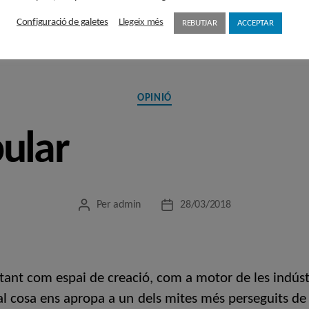
Configuració de galetes
Llegeix més
REBUTJAR
ACCEPTAR
Categories
OPINIÓ
ular
Per
admin
28/03/2018
Autor
Data
de
de
l'entrada
l'entrada
 tant com espai de creació, com a motor de les indústr
l cosa ens apropa a un dels mites més perseguits de l