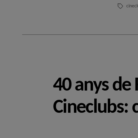
cinec
Etiquetes
40 anys de 
Cineclubs: 