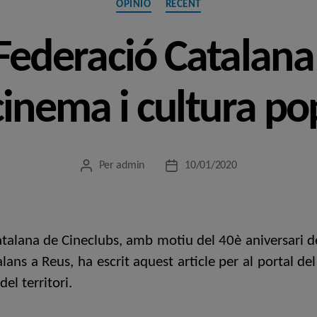
OPINIÓ
RECENT
Federació Catalana
cinema i cultura po
Per
admin
10/01/2020
Autor
Data
de
de
l'entrada
l'entrada
atalana de Cineclubs, amb motiu del 40è aniversari de 
ans a Reus, ha escrit aquest article per al portal del
el territori.