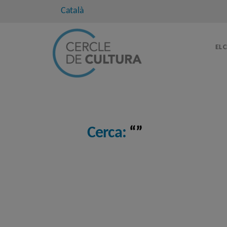
Català
EL 
Cerca:
“”