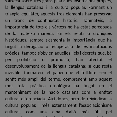
s’aixeca sobre tres grans pilars: les institucions pròpies,
la llengua catalana i la cultura popular. Formant un
triangle equilàter, aquests tres elements han preservat
un tronc de continuïtat històric. Tanmateix, la
importància de tots els vèrtexs no ha estat percebuda
de la mateixa manera. En els relats o cròniques
històriques, sempre s’esmenta la importància que ha
tingut la derogació o recuperació de les institucions
pròpies; tampoc s’obvien aquelles lleis i decrets que, bé
per prohibició o promoció, han afectat el
desenvolupament de la llengua catalana; sí que resta
invisible, tanmateix, el paper que el folklore –en el
sentit més ampli del terme, comprenent amb aquest
mot tota pràctica etnològica—ha tingut en el
manteniment de la nació catalana com a entitat
cultural diferenciada. Així doncs, hem de reivindicar la
cultura popular, i més extensament l’associacionisme
cultural, com una eina d’allò més útil pel