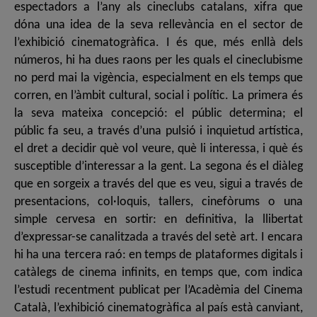
espectadors a l’any als cineclubs catalans, xifra que
dóna una idea de la seva rellevància en el sector de
l’exhibició cinematogràfica. I és que, més enllà dels
números, hi ha dues raons per les quals el cineclubisme
no perd mai la vigència, especialment en els temps que
corren, en l’àmbit cultural, social i polític. La primera és
la seva mateixa concepció: el públic determina; el
públic fa seu, a través d’una pulsió i inquietud artística,
el dret a decidir què vol veure, què li interessa, i què és
susceptible d’interessar a la gent. La segona és el diàleg
que en sorgeix a través del que es veu, sigui a través de
presentacions, col·loquis, tallers, cinefòrums o una
simple cervesa en sortir: en definitiva, la llibertat
d’expressar-se canalitzada a través del setè art. I encara
hi ha una tercera raó: en temps de plataformes digitals i
catàlegs de cinema infinits, en temps que, com indica
l’estudi recentment publicat per l’Acadèmia del Cinema
Català, l’exhibició cinematogràfica al país està canviant,