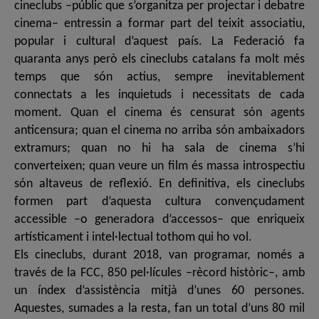
cineclubs –públic que s’organitza per projectar i debatre
cinema– entressin a formar part del teixit associatiu,
popular i cultural d’aquest país. La Federació fa
quaranta anys però els cineclubs catalans fa molt més
temps que són actius, sempre inevitablement
connectats a les inquietuds i necessitats de cada
moment. Quan el cinema és censurat són agents
anticensura; quan el cinema no arriba són ambaixadors
extramurs; quan no hi ha sala de cinema s’hi
converteixen; quan veure un film és massa introspectiu
són altaveus de reflexió. En definitiva, els cineclubs
formen part d’aquesta cultura convençudament
accessible –o generadora d’accessos– que enriqueix
artísticament i intel·lectual tothom qui ho vol.
Els cineclubs, durant 2018, van programar, només a
través de la FCC, 850 pel·lícules –rècord històric–, amb
un índex d’assistència mitjà d’unes 60 persones.
Aquestes, sumades a la resta, fan un total d’uns 80 mil