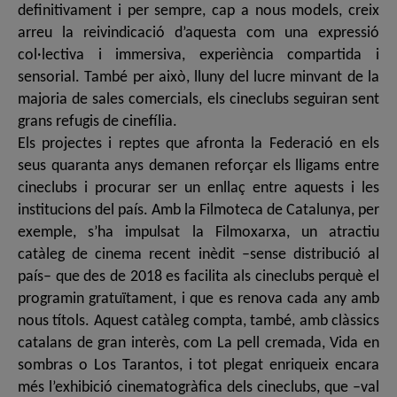
definitivament i per sempre, cap a nous models, creix
arreu la reivindicació d’aquesta com una expressió
col·lectiva i immersiva, experiència compartida i
sensorial. També per això, lluny del lucre minvant de la
majoria de sales comercials, els cineclubs seguiran sent
grans refugis de cinefília.
Els projectes i reptes que afronta la Federació en els
seus quaranta anys demanen reforçar els lligams entre
cineclubs i procurar ser un enllaç entre aquests i les
institucions del país. Amb la Filmoteca de Catalunya, per
exemple, s’ha impulsat la Filmoxarxa, un atractiu
catàleg de cinema recent inèdit –sense distribució al
país– que des de 2018 es facilita als cineclubs perquè el
programin gratuïtament, i que es renova cada any amb
nous títols. Aquest catàleg compta, també, amb clàssics
catalans de gran interès, com La pell cremada, Vida en
sombras o Los Tarantos, i tot plegat enriqueix encara
més l’exhibició cinematogràfica dels cineclubs, que –val