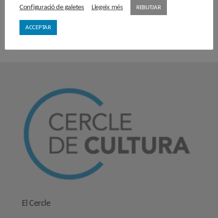
manera que li facilitem la següent informació del tractament: Aquest tractament té
Configuració de galetes
Llegeix més
per finalitat l'enviament de newsletters informatives amb la possibilitat de fer
REBUTJAR
segmentació de perfil per a aquest propòsit. Pot exercir els drets d'accés, rectificació,
portabilitat i supressió de les seves dades i de la limitació o oposició al seu tractament
en l'e-mail
secretaria@cercledecultura.org
o al domicili situat a carrer Provença,
ACCEPTAR
número 298, 08008 de Barcelona. També te el dret a presentar una reclamació davant
l'Autoritat de control (aepd.es) si considera que el tractament no s'ajusta a la
normativa vigent. No es comunicaran dades a tercers excepte per obligació legal.
El Cercle