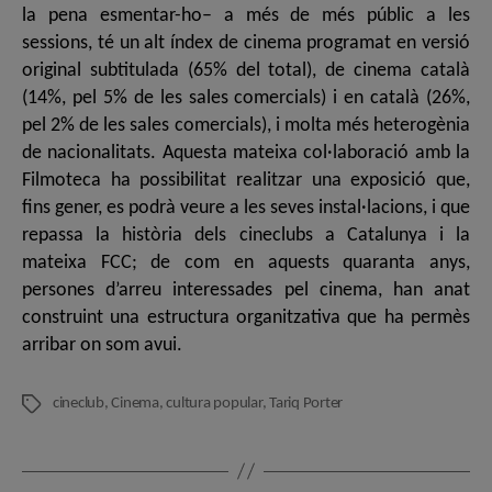
la pena esmentar-ho– a més de més públic a les
sessions, té un alt índex de cinema programat en versió
original subtitulada (65% del total), de cinema català
(14%, pel 5% de les sales comercials) i en català (26%,
pel 2% de les sales comercials), i molta més heterogènia
de nacionalitats. Aquesta mateixa col·laboració amb la
Filmoteca ha possibilitat realitzar una exposició que,
fins gener, es podrà veure a les seves instal·lacions, i que
repassa la història dels cineclubs a Catalunya i la
mateixa FCC; de com en aquests quaranta anys,
persones d’arreu interessades pel cinema, han anat
construint una estructura organitzativa que ha permès
arribar on som avui.
cineclub
,
Cinema
,
cultura popular
,
Tariq Porter
Etiquetes