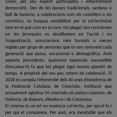
coses, pel seu esperit participatiu i inherentment
democràtic. Des de les danses tradicionals, sardana o
ball de bastons, a celebracions com els castellers o els
correfocs, es traspua sensibilitat per la col·lectivitat
tant en el què com en el com: tot plegat són cerimònies
on les jerarquies es desdibuixen en l’acció i en
l’organització, associacions més formals o menys
regides per grups de persones que es van renovant cada
generació que passa, vocacional o demogràfica. Amb
aquests precedents, qualsevol expressió susceptible
d’encaixar-hi fa que tot plegat sigui només qüestió de
temps. A propòsit del seu pas, estem de celebració. El
2018 es complia l’efemèride dels 40 anys d’existència de
la Federació Catalana de Cineclubs, institució que
actualment aglutina 54 cineclubs als països catalans: de
València, de Balears, d’Andorra i de Catalunya.
El cinema és un art en essència col·lectiu, per qui el fa i
per qui el consumeix. Per això, era inevitable que els