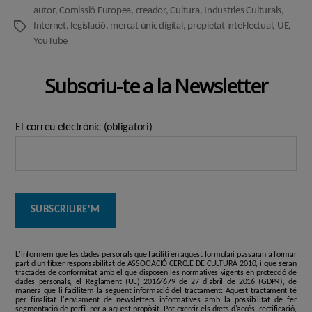
autor
,
Comissió Europea
,
creador
,
Cultura
,
Industries Culturals
,
Internet
,
legislació
,
mercat únic digital
,
propietat intel·lectual
,
UE
,
Etiquetes
YouTube
Subscriu-te a la Newsletter
El correu electrònic (obligatori)
L'informem que les dades personals que faciliti en aquest formulari passaran a formar
part d'un fitxer responsabilitat de ASSOCIACIÓ CERCLE DE CULTURA 2010, i que seran
tractades de conformitat amb el que disposen les normatives vigents en protecció de
dades personals, el Reglament (UE) 2016/679 de 27 d'abril de 2016 (GDPR), de
manera que li facilitem la següent informació del tractament: Aquest tractament té
per finalitat l'enviament de newsletters informatives amb la possibilitat de fer
segmentació de perfil per a aquest propòsit. Pot exercir els drets d'accés, rectificació,