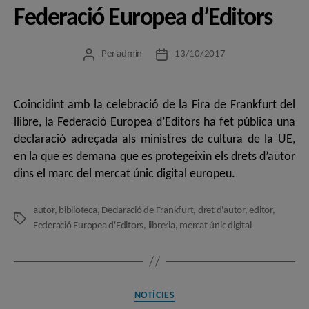
Federació Europea d’Editors
Per
admin
13/10/2017
Autor
Data
de
de
l'entrada
l'entrada
Coincidint amb la celebració de la Fira de Frankfurt del
llibre, la Federació Europea d’Editors ha fet pública una
declaració adreçada als ministres de cultura de la UE,
en la que es demana que es protegeixin els drets d’autor
dins el marc del mercat únic digital europeu.
autor
,
biblioteca
,
Declaració de Frankfurt
,
dret d'autor
,
editor
,
Etiquetes
Federació Europea d'Editors
,
libreria
,
mercat únic digital
Categories
NOTÍCIES