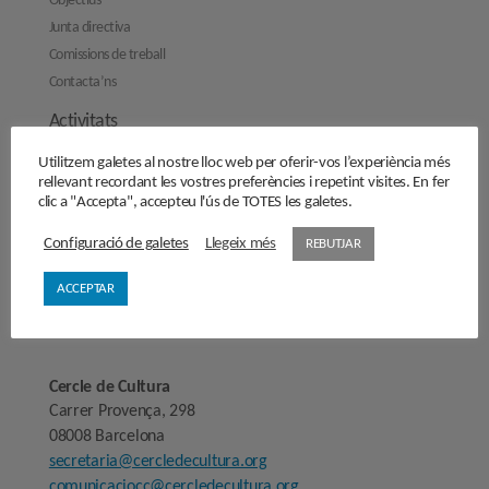
Objectius
Junta directiva
Comissions de treball
Contacta’ns
Activitats
Reflexions
Utilitzem galetes al nostre lloc web per oferir-vos l’experiència més
rellevant recordant les vostres preferències i repetint visites. En fer
Opinions
clic a "Accepta", accepteu l'ús de TOTES les galetes.
Manifestos
Configuració de galetes
Llegeix més
REBUTJAR
Entrevistes
Fes-te’n soci/sòcia
ACCEPTAR
Sala de premsa
Cercle de Cultura
Carrer Provença, 298
08008 Barcelona
secretaria@cercledecultura.org
comunicaciocc@cercledecultura.org