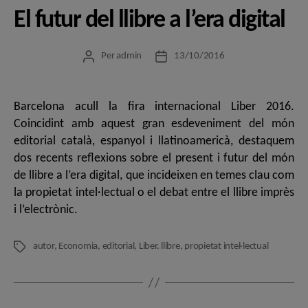
El futur del llibre a l’era digital
Per
admin
13/10/2016
Autor
Data
de
de
l'entrada
l'entrada
Barcelona acull la fira internacional Liber 2016.
Coincidint amb aquest gran esdeveniment del món
editorial català, espanyol i llatinoamericà, destaquem
dos recents reflexions sobre el present i futur del món
de llibre a l’era digital, que incideixen en temes clau com
la propietat intel·lectual o el debat entre el llibre imprès
i l’electrònic.
autor
,
Economia
,
editorial
,
Liber. llibre
,
propietat intel·lectual
Etiquetes