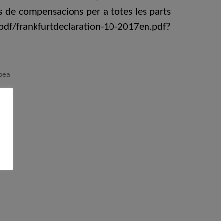
es de compensacions per a totes les parts
/pdf/frankfurtdeclaration-10-2017en.pdf?
pea
r