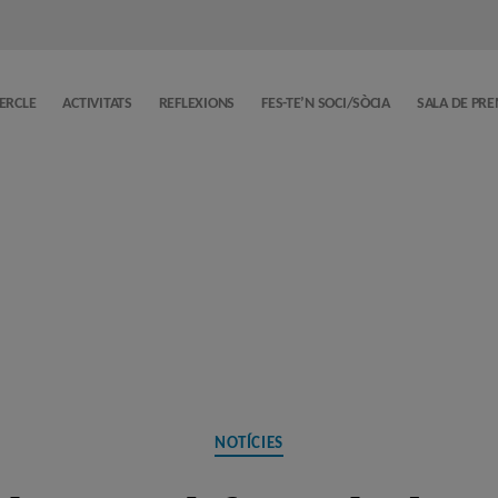
CERCLE
ACTIVITATS
REFLEXIONS
FES-TE’N SOCI/SÒCIA
SALA DE PR
Categories
NOTÍCIES