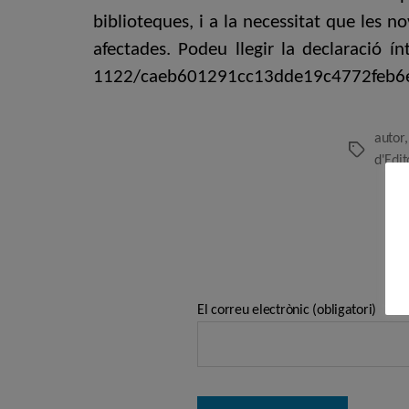
biblioteques, i a la necessitat que les 
afectades. Podeu llegir la declaració í
1122/caeb601291cc13dde19c4772feb6
autor
Etiquetes
d'Edit
El correu electrònic (obligatori)