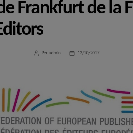
de Frankfurt de la 
ditors
Per
admin
13/10/2017
Autor
Data
de
de
l'entrada
l'entrada