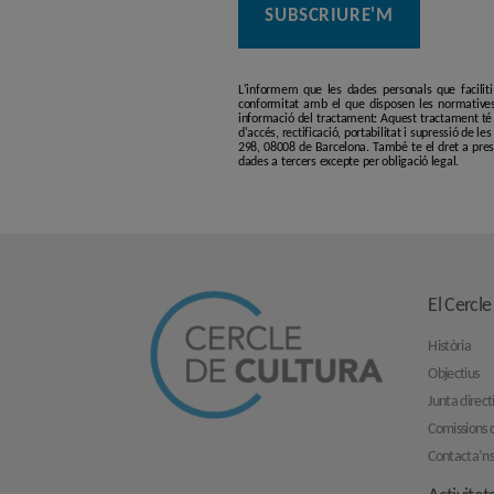
L'informem que les dades personals que facilit
conformitat amb el que disposen les normatives
informació del tractament: Aquest tractament té p
d'accés, rectificació, portabilitat i supressió de l
298, 08008 de Barcelona. També te el dret a pres
dades a tercers excepte per obligació legal.
El Cercle
Història
Objectius
Junta direct
Comissions d
Contacta’n