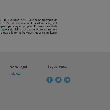
ERCLE DE CULTURA 2010, i que seran tractades de
6 (GDPR), de manera que li facilitem la següent
erfil per a aquest propòsit. Pot exercir els drets
.org
o al domicili situat a carrer Provença, número
s'ajusta a la normativa vigent. No es comunicaran
Segueix-nos
Nota Legal
Avís legal