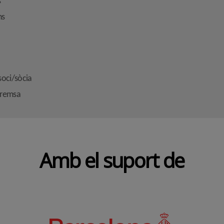
s
ns
soci/sòcia
premsa
Amb el suport de