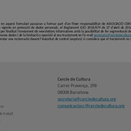
i en aquest formulari passaran a formar part d'un fitxer responsabilitat de ASSOCIACIÓ C
 vigents en protecció de dades personals, el Reglament (UE) 2016/679 de 27 d'abril de 201
er finalitat l'enviament de newsletters informatives amb la possibilitat de fer segmentació de p
es seves dades i de la limitació o oposició al seu tractament en l'e-mail
secretaria@cercledecultura
entar una reclamació davant l'Autoritat de control (aepd.es) si considera que el tractament no 
Cercle de Cultura
Carrer Provença, 298
08008 Barcelona
secretaria@cercledecultura.org
comunicaciocc@cercledecultura.org
iva
e treball
s