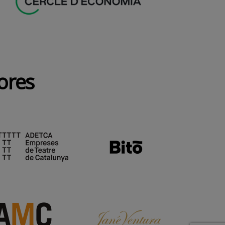
dores