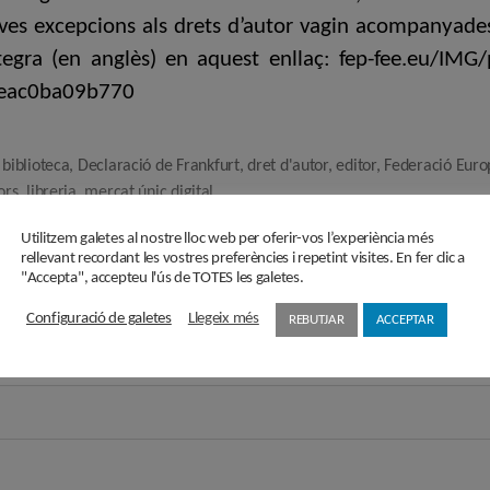
noves excepcions als drets d’autor vagin acompanyad
ntegra (en anglès) en aquest enllaç: fep-fee.eu/IMG
eac0ba09b770
,
biblioteca
,
Declaració de Frankfurt
,
dret d'autor
,
editor
,
Federació Euro
ors
,
libreria
,
mercat únic digital
Utilitzem galetes al nostre lloc web per oferir-vos l’experiència més
rellevant recordant les vostres preferències i repetint visites. En fer clic a
Subscriu-te a la Newslette
"Accepta", accepteu l'ús de TOTES les galetes.
Configuració de galetes
Llegeix més
REBUTJAR
ACCEPTAR