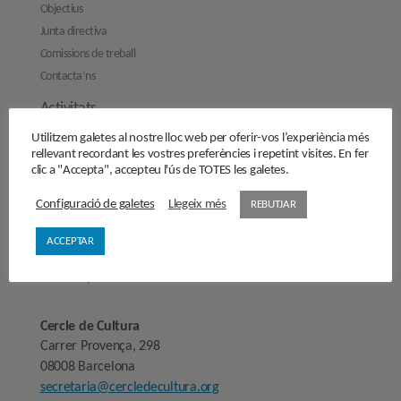
Objectius
Junta directiva
Comissions de treball
Contacta’ns
Activitats
Reflexions
Utilitzem galetes al nostre lloc web per oferir-vos l’experiència més
rellevant recordant les vostres preferències i repetint visites. En fer
Opinions
clic a "Accepta", accepteu l'ús de TOTES les galetes.
Manifestos
Configuració de galetes
Llegeix més
REBUTJAR
Entrevistes
ACCEPTAR
Fes-te’n soci/sòcia
Sala de premsa
Cercle de Cultura
Carrer Provença, 298
08008 Barcelona
secretaria@cercledecultura.org