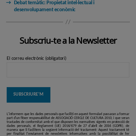
→
Debat temàtic: Propietat intel·lectual i
desenvolupament econòmic
Subscriu-te a la Newsletter
El correu electrònic (obligatori)
L'informem que les dades personals que faciliti en aquest formulari passaran a formar
part d'un fitxer responsabilitat de ASSOCIACIÓ CERCLE DE CULTURA 2010, i que seran
tractades de conformitat amb el que disposen les normatives vigents en protecció de
dades personals, el Reglament (UE) 2016/679 de 27 d'abril de 2016 (GDPR), de
manera que li facilitem la següent informació del tractament: Aquest tractament té
per finalitat l'enviament de newsletters informatives amb la possibilitat de fer