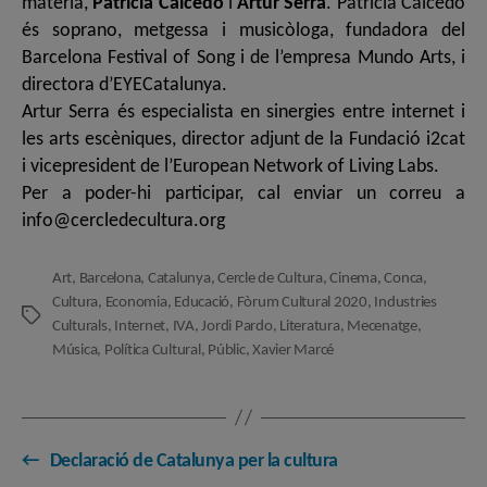
matèria,
Patrícia Caicedo
i
Artur Serra
. Patrícia Caicedo
és soprano, metgessa i musicòloga, fundadora del
Barcelona Festival of Song i de l’empresa Mundo Arts, i
directora d’EYECatalunya.
Artur Serra és especialista en sinergies entre internet i
les arts escèniques, director adjunt de la Fundació i2cat
i vicepresident de l’European Network of Living Labs.
Per a poder-hi participar, cal enviar un correu a
info@cercledecultura.org
Art
,
Barcelona
,
Catalunya
,
Cercle de Cultura
,
Cinema
,
Conca
,
Cultura
,
Economia
,
Educació
,
Fòrum Cultural 2020
,
Industries
Etiquetes
Culturals
,
Internet
,
IVA
,
Jordi Pardo
,
Literatura
,
Mecenatge
,
Música
,
Política Cultural
,
Públic
,
Xavier Marcé
←
Declaració de Catalunya per la cultura