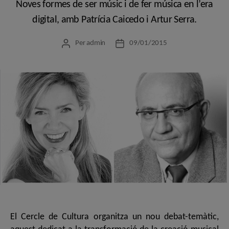
Noves formes de ser músic i de fer música en l’era
digital, amb Patrícia Caicedo i Artur Serra.
Per
admin
09/01/2015
Autor
Data
de
de
l'entrada
l'entrada
El Cercle de Cultura organitza un nou debat-temàtic,