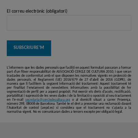
El correu electrònic (obligatori)
L'informem que les dades personals que faciliti en aquest formulari passaran a formar
part d'un fitxer responsabilitat de ASSOCIACIÓ CERCLE DE CULTURA 2010, i que seran
tractades de conformitat amb el que disposen les normatives vigents en protecció de
dades personals, el Reglament (UE) 2016/679 de 27 d'abril de 2016 (GDPR), de
manera que li facilitem la següent informació del tractament: Aquest tractament té
per finalitat l'enviament de newsletters informatives amb la possibilitat de fer
segmentació de perfil per a aquest propòsit. Pot exercir els drets d'accés, rectificació,
portabilitat i supressió de les seves dades i de la limitació o oposició al seu tractament
en l'e-mail
secretaria@cercledecultura.org
o al domicili situat a carrer Provença,
número 298, 08008 de Barcelona. També te el dret a presentar una reclamació davant
l'Autoritat de control (aepd.es) si considera que el tractament no s'ajusta a la
normativa vigent. No es comunicaran dades a tercers excepte per obligació legal.