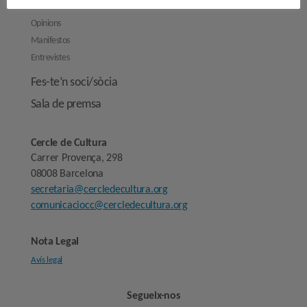
Opinions
Manifestos
Entrevistes
Fes-te’n soci/sòcia
Sala de premsa
Cercle de Cultura
Carrer Provença, 298
08008 Barcelona
secretaria@cercledecultura.org
comunicaciocc@cercledecultura.org
Nota Legal
Avís legal
Segueix-nos