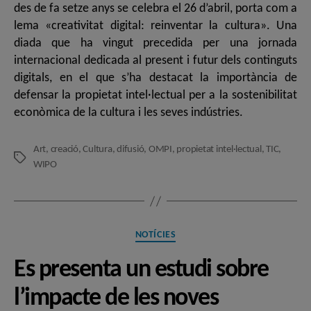
des de fa setze anys se celebra el 26 d’abril, porta com a
lema «creativitat digital: reinventar la cultura». Una
diada que ha vingut precedida per una jornada
internacional dedicada al present i futur dels continguts
digitals, en el que s’ha destacat la importància de
defensar la propietat intel·lectual per a la sostenibilitat
econòmica de la cultura i les seves indústries.
Art
,
creació
,
Cultura
,
difusió
,
OMPI
,
propietat intel·lectual
,
TIC
,
Etiquetes
WIPO
Categories
NOTÍCIES
Es presenta un estudi sobre
l’impacte de les noves