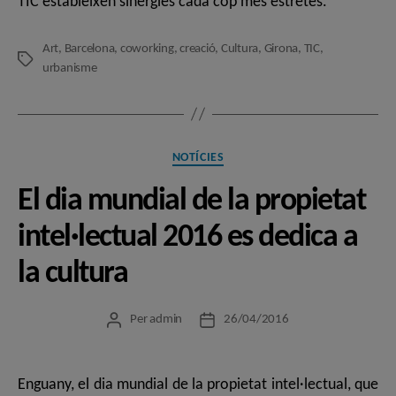
TIC estableixen sinergies cada cop més estretes.
Art
,
Barcelona
,
coworking
,
creació
,
Cultura
,
Girona
,
TIC
,
Etiquetes
urbanisme
Categories
NOTÍCIES
El dia mundial de la propietat
intel·lectual 2016 es dedica a
la cultura
Per
admin
26/04/2016
Autor
Data
de
de
l'entrada
l'entrada
Enguany, el dia mundial de la propietat intel·lectual, que