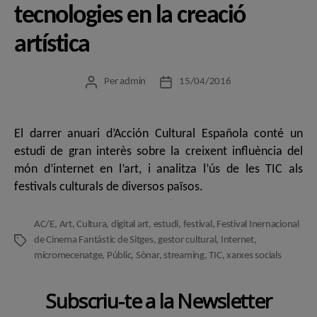
tecnologies en la creació
artística
Per
admin
15/04/2016
Autor
Data
de
de
l'entrada
l'entrada
El darrer anuari d’Acción Cultural Española conté un
estudi de gran interès sobre la creixent influència del
món d’internet en l’art, i analitza l’ús de les TIC als
festivals culturals de diversos països.
AC/E
,
Art
,
Cultura
,
digital art
,
estudi
,
festival
,
Festival Inernacional
de Cinema Fantàstic de Sitges
,
gestor cultural
,
Internet
,
Etiquetes
micromecenatge
,
Públic
,
Sònar
,
streaming
,
TIC
,
xarxes socials
Subscriu-te a la Newsletter