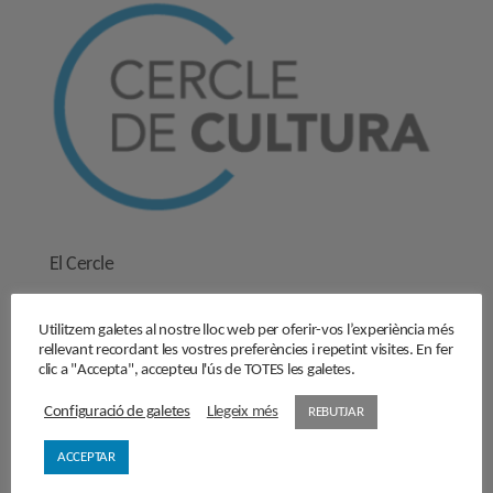
El Cercle
Història
Utilitzem galetes al nostre lloc web per oferir-vos l’experiència més
Objectius
rellevant recordant les vostres preferències i repetint visites. En fer
Junta directiva
clic a "Accepta", accepteu l'ús de TOTES les galetes.
Comissions de treball
Configuració de galetes
Llegeix més
REBUTJAR
Contacta’ns
Activitats
ACCEPTAR
Reflexions