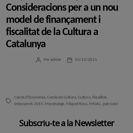
Consideracions per a un nou
model de finançament i
fiscalitat de la Cultura a
Catalunya
Per
admin
03/12/2015
Autor
Data
de
de
l'entrada
l'entrada
Cercle d'Economia
,
Cercle de Cultura
,
Cultura
,
fiscalitat
,
Etiquetes
Intercanvis 2015
,
Mecenatge
,
Miquel Roca
,
MNAC
,
patrocini
Subscriu-te a la Newsletter