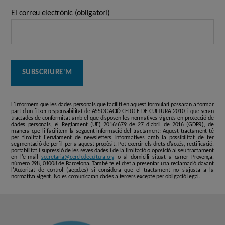
El correu electrònic (obligatori)
L'informem que les dades personals que faciliti en aquest formulari passaran a formar
part d'un fitxer responsabilitat de ASSOCIACIÓ CERCLE DE CULTURA 2010, i que seran
tractades de conformitat amb el que disposen les normatives vigents en protecció de
dades personals, el Reglament (UE) 2016/679 de 27 d'abril de 2016 (GDPR), de
manera que li facilitem la següent informació del tractament: Aquest tractament té
per finalitat l'enviament de newsletters informatives amb la possibilitat de fer
segmentació de perfil per a aquest propòsit. Pot exercir els drets d'accés, rectificació,
portabilitat i supressió de les seves dades i de la limitació o oposició al seu tractament
en l'e-mail
secretaria@cercledecultura.org
o al domicili situat a carrer Provença,
número 298, 08008 de Barcelona. També te el dret a presentar una reclamació davant
l'Autoritat de control (aepd.es) si considera que el tractament no s'ajusta a la
normativa vigent. No es comunicaran dades a tercers excepte per obligació legal.