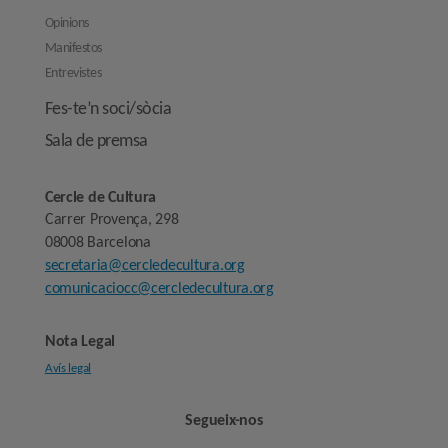
Opinions
Manifestos
Entrevistes
Fes-te’n soci/sòcia
Sala de premsa
Cercle de Cultura
Carrer Provença, 298
08008 Barcelona
secretaria@cercledecultura.org
comunicaciocc@cercledecultura.org
Nota Legal
Avís legal
Segueix-nos