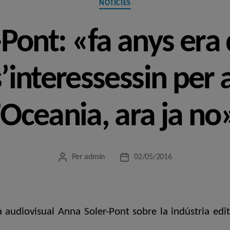
NOTÍCIES
Pont: «fa anys era d
s’interessessin per 
d’Oceania, ara ja no
Per
admin
02/05/2016
Autor
Data
de
de
l'entrada
l'entrada
a audiovisual Anna Soler-Pont sobre la indústria editor
.