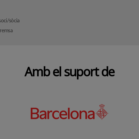
soci/sòcia
premsa
Amb el suport de