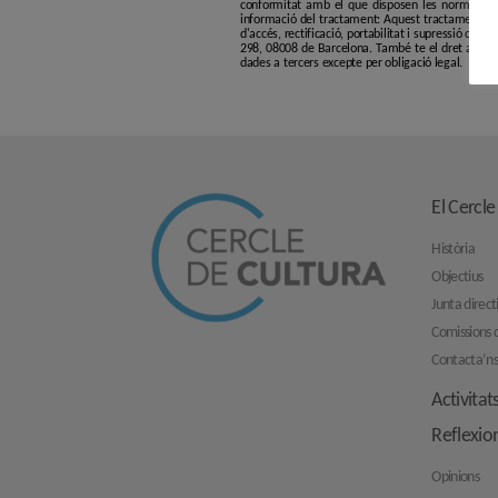
conformitat amb el que disposen les normatives
informació del tractament: Aquest tractament té p
d'accés, rectificació, portabilitat i supressió de l
298, 08008 de Barcelona. També te el dret a pres
dades a tercers excepte per obligació legal.
El Cercle
Història
Objectius
Junta direct
Comissions d
Contacta’n
Activitat
Reflexio
Opinions