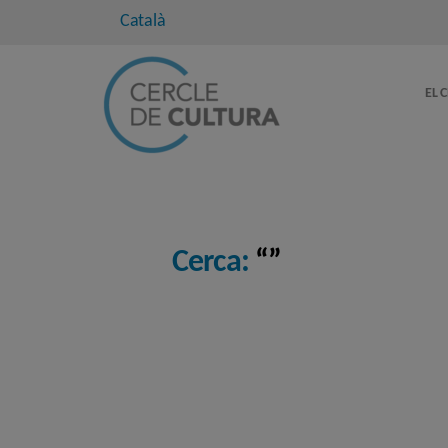
Català
EL 
Cerca:
“”