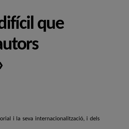
ifícil que
autors
»
ial i la seva internacionalització, i dels