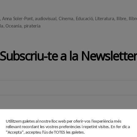
,
Anna Soler-Pont
,
audiovisual
,
Cinema
,
Educació
,
Literatura
,
llibre
,
llibr
la
,
Oceania
,
pirateria
Subscriu-te a la Newslette
Utilitzem galetes al nostre lloc web per oferir-vos l’experiència més
rellevant recordant les vostres preferències i repetint visites. En fer clic a
"Accepta", accepteu l'ús de TOTES les galetes.
i en aquest formulari passaran a formar part d'un fitxer responsabilitat de ASSOCIACIÓ C