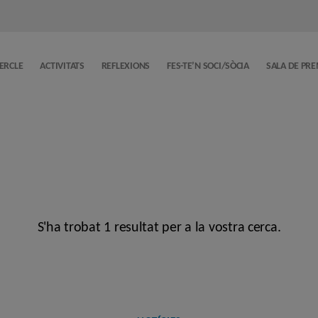
CERCLE
ACTIVITATS
REFLEXIONS
FES-TE’N SOCI/SÒCIA
SALA DE PR
S'ha trobat 1 resultat per a la vostra cerca.
Categories