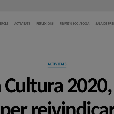
CERCLE
ACTIVITATS
REFLEXIONS
FES-TE’N SOCI/SÒCIA
SALA DE PR
Categories
ACTIVITATS
 Cultura 2020,
per reivindicar