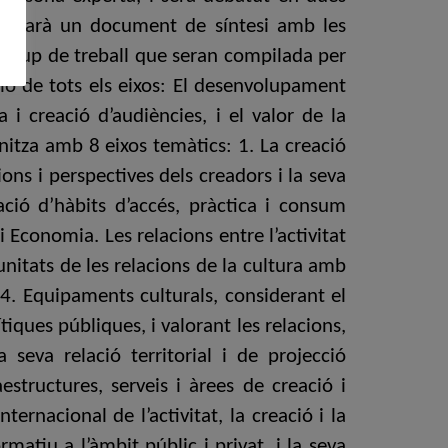
elaborarà un document de síntesi amb les
da grup de treball que seran compilada per
sió de tots els eixos: El desenvolupament
 i creació d’audiències, i el valor de la
anitza amb 8 eixos temàtics: 1. La creació
ions i perspectives dels creadors i la seva
eació d’hàbits d’accés, pràctica i consum
i Economia. Les relacions entre l’activitat
rtunitats de les relacions de la cultura amb
4. Equipaments culturals, considerant el
iques públiques, i valorant les relacions,
 seva relació territorial i de projecció
raestructures, serveis i àrees de creació i
rnacional de l’activitat, la creació i la
atiu a l’àmbit públic i privat, i la seva