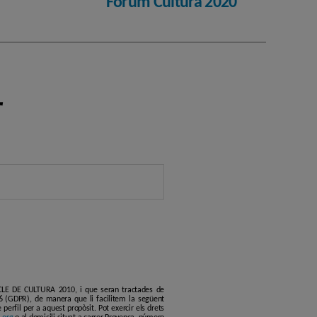
Fòrum Cultura 2020
r
ERCLE DE CULTURA 2010, i que seran tractades de
6 (GDPR), de manera que li facilitem la següent
erfil per a aquest propòsit. Pot exercir els drets