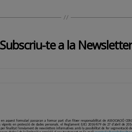
Subscriu-te a la Newslette
i en aquest formulari passaran a formar part d'un fitxer responsabilitat de ASSOCIACIÓ C
 vigents en protecció de dades personals, el Reglament (UE) 2016/679 de 27 d'abril de 201
er finalitat l'enviament de newsletters informatives amb la possibilitat de fer segmentació de p