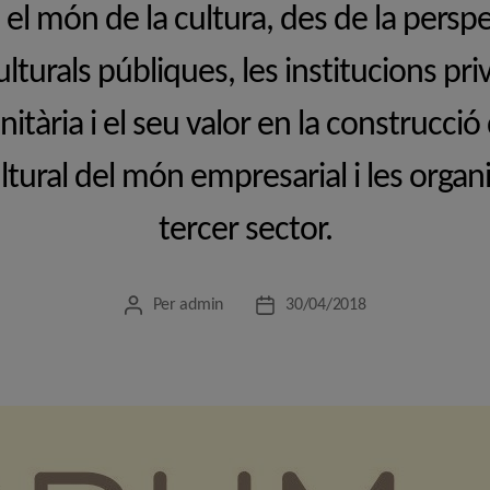
 el món de la cultura, des de la perspe
ulturals públiques, les institucions priv
itària i el seu valor en la construcció
cultural del món empresarial i les organ
tercer sector.
Per
admin
30/04/2018
Autor
Data
de
de
l'entrada
l'entrada