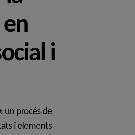
a en
ocial i
0: un procés de
itats i elements