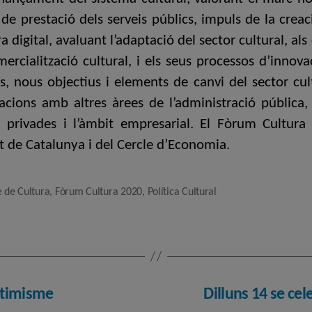
 prestació dels serveis públics, impuls de la creació,
era digital, avaluant l’adaptació del sector cultural, al
omercialització cultural, i els seus processos d’innov
ats, nous objectius i elements de canvi del sector cul
lacions amb altres àrees de l’administració pública, l
ls privades i l’àmbit empresarial. El Fòrum Cultu
tat de Catalunya i del Cercle d’Economia.
e de Cultura
,
Fòrum Cultura 2020
,
Política Cultural
optimisme
Dilluns 14 se cel