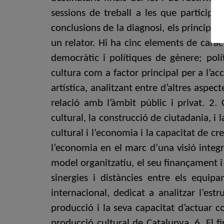
sessions de treball a les que participa
conclusions de la diagnosi, els principal
un relator. Hi ha cinc elements de caràc
democràtic i polítiques de gènere; polít
cultura com a factor principal per a l’ac
artística, analitzant entre d’altres aspec
relació amb l’àmbit públic i privat. 2. 
cultural, la construcció de ciutadania, i 
cultural i l’economia i la capacitat de cre
l’economia en el marc d’una visió integ
model organitzatiu, el seu finançament i 
sinergies i distàncies entre els equipa
internacional, dedicat a analitzar l’estru
producció i la seva capacitat d’actuar c
producció cultural de Catalunya. 6. El f