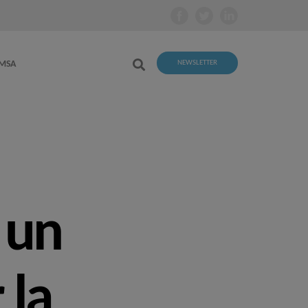
EMSA
NEWSLETTER
 un
 la