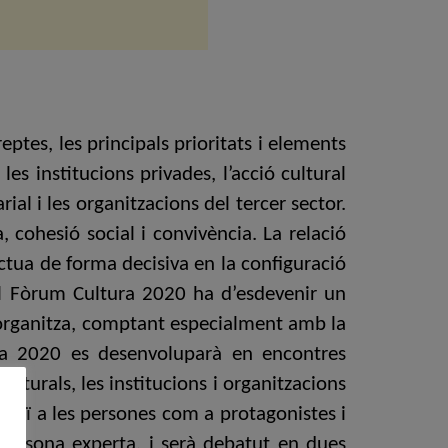
ptes, les principals prioritats i elements
es institucions privades, l’acció cultural
ial i les organitzacions del tercer sector.
 cohesió social i convivència. La relació
ctua de forma decisiva en la configuració
 El Fòrum Cultura 2020 ha d’esdevenir un
l’organitza, comptant especialment amb la
ura 2020 es desenvoluparà en encontres
ulturals, les institucions i organitzacions
 situï a les persones com a protagonistes i
a persona experta, i serà debatut en dues