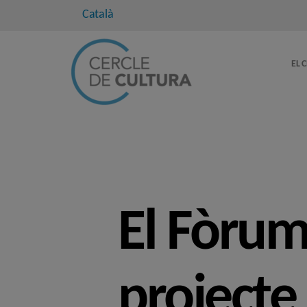
Català
EL 
El Fòrum
projecte 