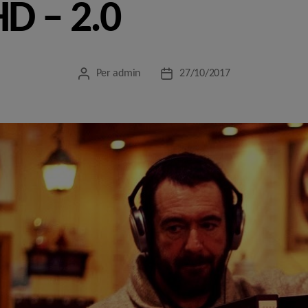
D – 2.0
Per
admin
27/10/2017
Autor
Data
de
de
l'entrada
l'entrada