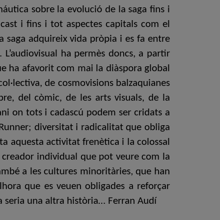
áutica sobre la evolució de la saga fins i
ast i fins i tot aspectes capitals com el
La saga adquireix vida pròpia i es fa entre
. L’audiovisual ha permès doncs, a partir
que ha afavorit com mai la diàspora global
col·lectiva, de cosmovisions balzaquianes
re, del còmic, de les arts visuals, de la
ani on tots i cadascú podem ser cridats a
Runner; diversitat i radicalitat que obliga
a aquesta activitat frenètica i la colossal
 i creador individual que pot veure com la
també a les cultures minoritàries, que han
lhora que es veuen obligades a reforçar
a seria una altra història… Ferran Audí