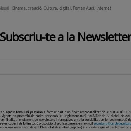
visual
,
Cinema
,
creació
,
Cultura
,
digital
,
Ferran Audí
,
Internet
Subscriu-te a la Newslette
i en aquest formulari passaran a formar part d'un fitxer responsabilitat de ASSOCIACIÓ C
 vigents en protecció de dades personals, el Reglament (UE) 2016/679 de 27 d'abril de 201
er finalitat l'enviament de newsletters informatives amb la possibilitat de fer segmentació de p
es seves dades i de la limitació o oposició al seu tractament en l'e-mail
secretaria@cercledecultura
entar una reclamació davant l'Autoritat de control (aepd.es) si considera que el tractament no 