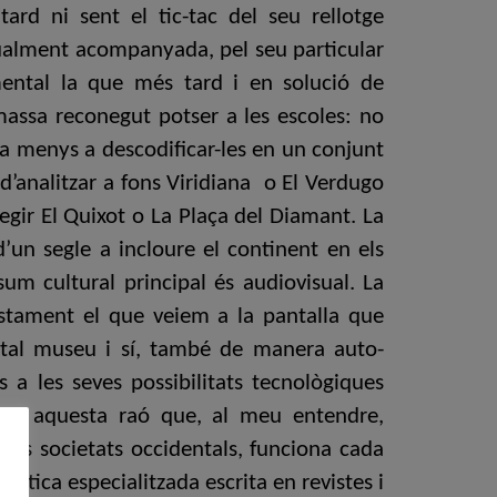
tard ni sent el tic-tac del seu rellotge
tualment acompanyada, pel seu particular
mental la que més tard i en solució de
 massa reconegut potser a les escoles: no
ra menys a descodificar-les en un conjunt
d’analitzar a fons Viridiana o El Verdugo
legir El Quixot o La Plaça del Diamant. La
’un segle a incloure el continent en els
sum cultural principal és audiovisual. La
stament el que veiem a la pantalla que
t, tal museu i sí, també de manera auto-
s a les seves possibilitats tecnològiques
 per aquesta raó que, al meu entendre,
e les societats occidentals, funciona cada
rítica especialitzada escrita en revistes i