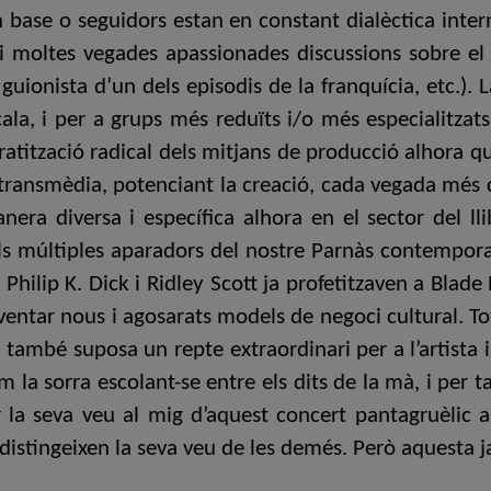
n base o seguidors estan en constant dialèctica intern
hi moltes vegades apassionades discussions sobre el c
l guionista d’un dels episodis de la franquícia, etc.). 
cala, i per a grups més reduïts i/o més especialitzats
ocratització radical dels mitjans de producció alhora 
 transmèdia, potenciant la creació, cada vegada més 
era diversa i específica alhora en el sector del llib
 els múltiples aparadors del nostre Parnàs contempor
 Philip K. Dick i Ridley Scott ja profetitzaven a Blade 
inventar nous i agosarats models de negoci cultural. Tot
a també suposa un repte extraordinari per a l’artista
om la sorra escolant-se entre els dits de la mà, i per 
 la seva veu al mig d’aquest concert pantagruèlic a
e distingeixen la seva veu de les demés. Però aquesta j