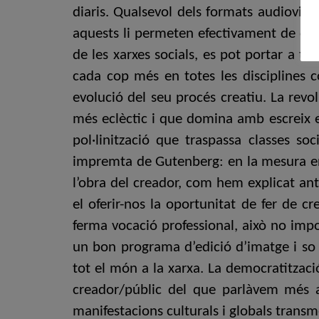
diaris. Qualsevol dels formats audiovisu
aquests li permeten efectivament de comu
de les xarxes socials, es pot portar a te
cada cop més en totes les disciplines c
evolució del seu procés creatiu. La revolu
més eclèctic i que domina amb escreix el
pol·linització que traspassa classes so
impremta de Gutenberg: en la mesura en q
l’obra del creador, com hem explicat an
el oferir-nos la oportunitat de fer de c
ferma vocació professional, això no impo
un bon programa d’edició d’imatge i so 
tot el món a la xarxa. La democratitzaci
creador/públic del que parlàvem més 
manifestacions culturals i globals trans