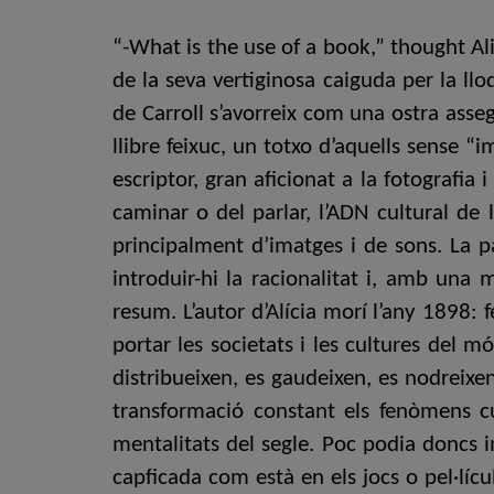
“-What is the use of a book,” thought Al
de la seva vertiginosa caiguda per la ll
de Carroll s’avorreix com una ostra asse
llibre feixuc, un totxo d’aquells sense 
escriptor, gran aficionat a la fotografia
caminar o del parlar, l’ADN cultural de
principalment d’imatges i de sons. La pa
introduir-hi la racionalitat i, amb una 
resum. L’autor d’Alícia morí l’any 1898: 
portar les societats i les cultures del mó
distribueixen, es gaudeixen, es nodreix
transformació constant els fenòmens cu
mentalitats del segle. Poc podia doncs i
capficada com està en els jocs o pel·líc