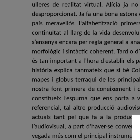
ulleres de realitat virtual. Alícia ja 
desproporcionat. Ja fa una bona estona 
país meravellós. L’alfabetització pri
continuïtat al llarg de la vida desenvol
s’ensenya encara per regla general a ana
morfològic i sintàctic coherent. Tard o 
és tan important a l’hora d’establir els 
història explica tanmateix que si bé Co
mapes i globus terraqui de les principal
nostra font primera de coneixement i 
constitueix l’espurna que ens porta a v
referencial, tal altre producció audiovi
actuals tant pel que fa a la producci
l’audiovisual, a part d’haver-se converti
vegada més com el principal instrument de 