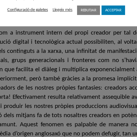
als dramàtics, documentals o de reportatge, de video-a
Configuració de galetes
Llegeix més
REBUTJAR
ACCEPTAR
nicar-se directament i d’establir un diàleg amb el 
rme fins i tot a temps real! D’altra banda, cal remarc
om a instrument intern del propi creador per tal de
ció digital i tecnològica actual possibiliten, al volt
s continguts a la xarxa, una infinitat de manifesta
cials, grups generacionals i fronteres com no s’ha
ue facilita el diàleg i multiplica exponencialment a l
teriorment, però també gràcies a la promesa implíci
readors de les nostres pròpies fantasies: creadors ac
rta! Efectivament resulta relativament assequible a
i produir les nostres pròpies produccions audiovisua
ó dels mitjans fa de tots nosaltres creadors en potèn
amunt. Aquest fenomen es palpable de manera notò
mèdia d’origen anglosaxó que no podem defugir, tan u