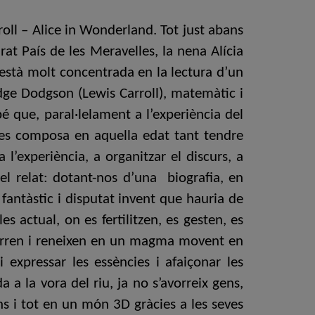
oll – Alice in Wonderland. Tot just abans
at País de les Meravelles, la nena Alícia
 està molt concentrada en la lectura d’un
idge Dodgson (Lewis Carroll), matemàtic i
bé que, paral·lelament a l’experiència del
i es composa en aquella edat tant tendre
l’experiència, a organitzar el discurs, a
 el relat: dotant-nos d’una biografia, en
 fantàstic i disputat invent que hauria de
es actual, on es fertilitzen, es gesten, es
nterren i reneixen en un magma movent en
expressar les essències i afaiçonar les
a la vora del riu, ja no s’avorreix gens,
ns i tot en un món 3D gràcies a les seves