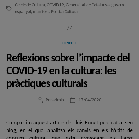
Cercle de Cultura
,
COVID19
,
Generalitat de Catalunya
,
govern
Etiquetes
espanyol
,
manifest
,
Política Cultural
Categories
OPINIÓ
Reflexions sobre l’impacte del
COVID-19 en la cultura: les
pràctiques culturals
Per
admin
17/04/2020
Autor
Data
de
de
l'entrada
l'entrada
Compartim aquest article de Lluís Bonet publicat al seu
blog, en el qual analitza els canvis en els hàbits de
consum cultural que està provocant els llargs