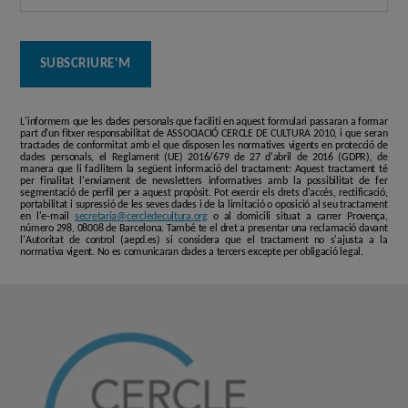
L'informem que les dades personals que faciliti en aquest formulari passaran a formar
part d'un fitxer responsabilitat de ASSOCIACIÓ CERCLE DE CULTURA 2010, i que seran
tractades de conformitat amb el que disposen les normatives vigents en protecció de
dades personals, el Reglament (UE) 2016/679 de 27 d'abril de 2016 (GDPR), de
manera que li facilitem la següent informació del tractament: Aquest tractament té
per finalitat l'enviament de newsletters informatives amb la possibilitat de fer
segmentació de perfil per a aquest propòsit. Pot exercir els drets d'accés, rectificació,
portabilitat i supressió de les seves dades i de la limitació o oposició al seu tractament
en l'e-mail
secretaria@cercledecultura.org
o al domicili situat a carrer Provença,
número 298, 08008 de Barcelona. També te el dret a presentar una reclamació davant
l'Autoritat de control (aepd.es) si considera que el tractament no s'ajusta a la
normativa vigent. No es comunicaran dades a tercers excepte per obligació legal.