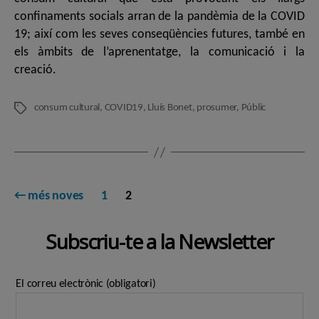
confinaments socials arran de la pandèmia de la COVID
19; així com les seves conseqüències futures, també en
els àmbits de l’aprenentatge, la comunicació i la
creació.
consum cultural
,
COVID19
,
Lluís Bonet
,
prosumer
,
Públic
Etiquetes
Paginació
←
més noves
1
2
de
Subscriu-te a la Newsletter
les
entrades
El correu electrònic (obligatori)