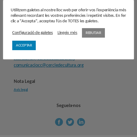
Fes-te’n soci/sòcia
Utilitzem galetes al nostre lloc web per oferir-vos l’experiència més
rellevant recordant les vostres preferències i repetint visites. En fer
Sala de premsa
clic a "Accepta", accepteu l'ús de TOTES les galetes.
Configuració de galetes
Llegeix més
REBUTJAR
Cercle de Cultura
Carrer Provença, 298
ACCEPTAR
08008 Barcelona
secretaria@cercledecultura.org
comunicaciocc@cercledecultura.org
Nota Legal
Avís legal
Segueix-nos