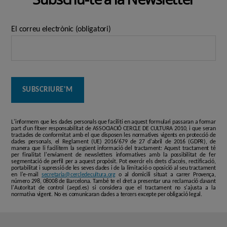
les
entrades
El correu electrònic (obligatori)
L'informem que les dades personals que faciliti en aquest formulari passaran a formar
part d'un fitxer responsabilitat de ASSOCIACIÓ CERCLE DE CULTURA 2010, i que seran
tractades de conformitat amb el que disposen les normatives vigents en protecció de
dades personals, el Reglament (UE) 2016/679 de 27 d'abril de 2016 (GDPR), de
manera que li facilitem la següent informació del tractament: Aquest tractament té
per finalitat l'enviament de newsletters informatives amb la possibilitat de fer
segmentació de perfil per a aquest propòsit. Pot exercir els drets d'accés, rectificació,
portabilitat i supressió de les seves dades i de la limitació o oposició al seu tractament
en l'e-mail
secretaria@cercledecultura.org
o al domicili situat a carrer Provença,
número 298, 08008 de Barcelona. També te el dret a presentar una reclamació davant
l'Autoritat de control (aepd.es) si considera que el tractament no s'ajusta a la
normativa vigent. No es comunicaran dades a tercers excepte per obligació legal.