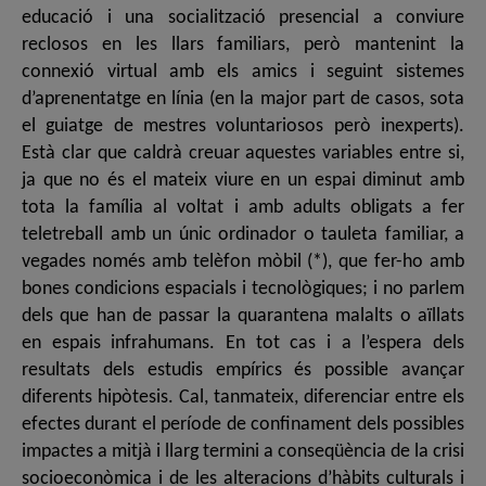
educació i una socialització presencial a conviure
reclosos en les llars familiars, però mantenint la
connexió virtual amb els amics i seguint sistemes
d’aprenentatge en línia (en la major part de casos, sota
el guiatge de mestres voluntariosos però inexperts).
Està clar que caldrà creuar aquestes variables entre si,
ja que no és el mateix viure en un espai diminut amb
tota la família al voltat i amb adults obligats a fer
teletreball amb un únic ordinador o tauleta familiar, a
vegades només amb telèfon mòbil (*), que fer-ho amb
bones condicions espacials i tecnològiques; i no parlem
dels que han de passar la quarantena malalts o aïllats
en espais infrahumans. En tot cas i a l’espera dels
resultats dels estudis empírics és possible avançar
diferents hipòtesis. Cal, tanmateix, diferenciar entre els
efectes durant el període de confinament dels possibles
impactes a mitjà i llarg termini a conseqüència de la crisi
socioeconòmica i de les alteracions d’hàbits culturals i