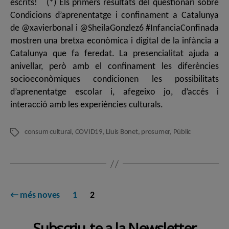
escrits! (*) Els primers resultats del qüestionari sobre
Condicions d’aprenentatge i confinament a Catalunya
de @xavierbonal i @SheilaGonzlez6 #InfanciaConfinada
mostren una bretxa econòmica i digital de la infància a
Catalunya que fa feredat. La presencialitat ajuda a
anivellar, però amb el confinament les diferències
socioeconòmiques condicionen les possibilitats
d’aprenentatge escolar i, afegeixo jo, d’accés i
interacció amb les experiències culturals.
consum cultural
,
COVID19
,
Lluís Bonet
,
prosumer
,
Públic
Etiquetes
Paginació
←
més noves
1
2
de
Subscriu-te a la Newsletter