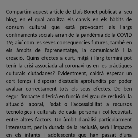
Compartim aquest article de Lluís Bonet publicat al seu
blog, en el qual analitza els canvis en els hàbits de
consum cultural que està provocant els llargs
confinaments socials arran de la pandèmia de la COVID
19; així com les seves conseqüències futures, també en
els àmbits de l’aprenentatge, la comunicació i la
creació. Quins efectes a curt, mitjà i llarg termini pot
tenir la crisi associada al coronavirus en les pràctiques
culturals ciutadanes? Evidentment, caldrà esperar un
cert temps i disposar d’estudis aprofundits per poder
avaluar correctament tots els seus efectes. De ben
segur l’impacte diferirà en funció del grau de reclusió, la
situació laboral, l’edat o l’accessibilitat a recursos
tecnològics i culturals de cada persona i col·lectivitat,
entre altres factors. Un àmbit d’anàlisi particularment
interessant, per la durada de la reclusió, serà l’impacte
en els infants i adolescents que han passat d’una