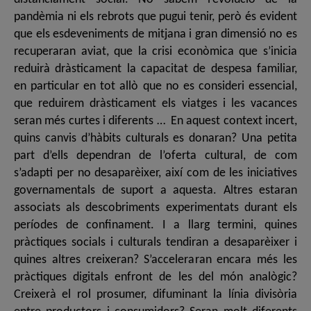
pandèmia ni els rebrots que pugui tenir, però és evident
que els esdeveniments de mitjana i gran dimensió no es
recuperaran aviat, que la crisi econòmica que s’inicia
reduirà dràsticament la capacitat de despesa familiar,
en particular en tot allò que no es consideri essencial,
que reduirem dràsticament els viatges i les vacances
seran més curtes i diferents … En aquest context incert,
quins canvis d’hàbits culturals es donaran? Una petita
part d’ells dependran de l’oferta cultural, de com
s’adapti per no desaparèixer, així com de les iniciatives
governamentals de suport a aquesta. Altres estaran
associats als descobriments experimentats durant els
períodes de confinament. I a llarg termini, quines
pràctiques socials i culturals tendiran a desaparèixer i
quines altres creixeran? S’acceleraran encara més les
pràctiques digitals enfront de les del món analògic?
Creixerà el rol prosumer, difuminant la línia divisòria