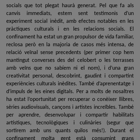
socials que tot plegat haurà generat. Pel que fa als
canvis immediats, estem sent testimonis d’un
experiment social inèdit, amb efectes notables en les
pràctiques culturals i en les relacions socials. El
confinament ha estat un gran propulsor de vida familiar,
reclosa però en la majoria de casos més intensa, de
relació veïnal sense precedents (per primer cop hem
mantingut converses des del celobert o les terrasses
amb veïns que no sabíem ni el nom), i d’una gran
creativitat personal, descobrint, gaudint i compartint
experiències culturals inèdites. També d’aprenentatge i
d’impuls de les eines digitals. Per a molts de nosaltres
ha estat l’oportunitat per recuperar o conèixer llibres,
sèries audiovisuals, cançons i artistes increïbles. També
per aprendre, desenvolupar i compartir habilitats
artístiques, tecnològiques i culinàries (segur que
sortirem amb uns quants quilos més!). Durant el
confinament molta gent està consumint grans