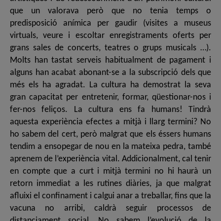
que un valorava però que no tenia temps o
predisposició anímica per gaudir (visites a museus
virtuals, veure i escoltar enregistraments oferts per
grans sales de concerts, teatres o grups musicals …).
Molts han tastat serveis habitualment de pagament i
alguns han acabat abonant-se a la subscripció dels que
més els ha agradat. La cultura ha demostrat la seva
gran capacitat per entretenir, formar, qüestionar-nos i
fer-nos feliços. La cultura ens fa humans! Tindrà
aquesta experiència efectes a mitjà i llarg termini? No
ho sabem del cert, però malgrat que els éssers humans
tendim a ensopegar de nou en la mateixa pedra, també
aprenem de l’experiència vital. Addicionalment, cal tenir
en compte que a curt i mitjà termini no hi haurà un
retorn immediat a les rutines diàries, ja que malgrat
afluixi el confinament i calgui anar a treballar, fins que la
vacuna no arribi, caldrà seguir processos de
distanciament social. No sabem l’evolució de la