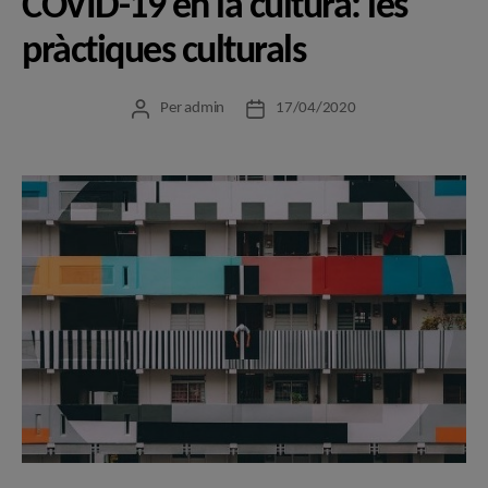
COVID-19 en la cultura: les
pràctiques culturals
Per
admin
17/04/2020
Autor
Data
de
de
l'entrada
l'entrada