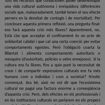
Tots els recursos que condicionen poder desenvolupar
una vida cultural autònoma i enriquidora (diferències
socials que, malauradament, també tenen el seu efecte
pervers en la densitat de contagis i de mortalitat). Per
concloure aquesta primera reflexió, una pregunta final:
ens farà aquesta crisi més lliures? Aparentment, no.
Està clar que acceptar el confinament és un acte de
solidaritat cabdal i que cal una certa coerció per evitar
comportaments egoistes. Però l’obligació coarta la
llibertat i alimenta comportaments autoritaris o
mesquins (d’autoritats, policies o veïns envejosos). Si la
cultura ens fa lliures, fins a quin punt la necessitat de
crear i de compartir expressions culturals ens fa més
humans com a individus i com a societat? N’estic
convençut. Ara bé, això no vol dir que l’ecosistema
cultural no pagui una factura enorme a conseqüència
d’aquesta crisi. Però, dels efectes en els professionals i
en les institucions culturals en parlarem en els propers