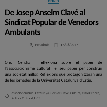
Categories
OPINIÓ
De Josep Anselm Clavé al
Sindicat Popular de Venedors
Ambulants
Per
admin
17/08/2017
Autor
Data
de
de
l'entrada
l'entrada
Oriol Cendra reflexiona sobre el paper de
l’associacionisme cultural i el seu paper per construir
una societat millor. Reflexions que protagonitzaran una
de les jornades de la Universitat Catalunya d’Estiu.
associacionisme
,
Catalunya
,
Cors de Clavé
,
Cultura
,
Oriol Cendra
,
Etiquetes
Política Cultural
,
UCE