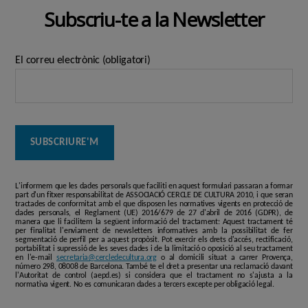
Subscriu-te a la Newsletter
El correu electrònic (obligatori)
L'informem que les dades personals que faciliti en aquest formulari passaran a formar
part d'un fitxer responsabilitat de ASSOCIACIÓ CERCLE DE CULTURA 2010, i que seran
tractades de conformitat amb el que disposen les normatives vigents en protecció de
dades personals, el Reglament (UE) 2016/679 de 27 d'abril de 2016 (GDPR), de
manera que li facilitem la següent informació del tractament: Aquest tractament té
per finalitat l'enviament de newsletters informatives amb la possibilitat de fer
segmentació de perfil per a aquest propòsit. Pot exercir els drets d'accés, rectificació,
portabilitat i supressió de les seves dades i de la limitació o oposició al seu tractament
en l'e-mail
secretaria@cercledecultura.org
o al domicili situat a carrer Provença,
número 298, 08008 de Barcelona. També te el dret a presentar una reclamació davant
l'Autoritat de control (aepd.es) si considera que el tractament no s'ajusta a la
normativa vigent. No es comunicaran dades a tercers excepte per obligació legal.