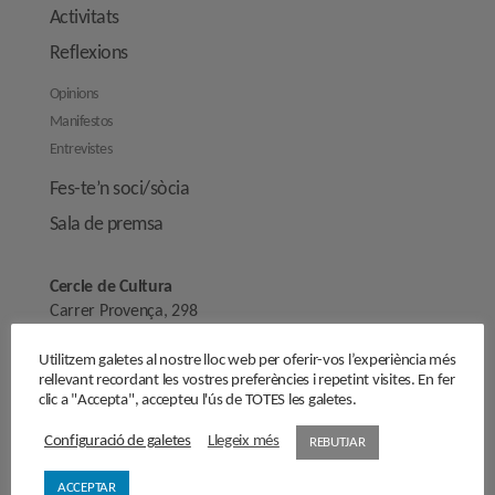
Activitats
Reflexions
Opinions
Manifestos
Entrevistes
Fes-te’n soci/sòcia
Sala de premsa
Cercle de Cultura
Carrer Provença, 298
08008 Barcelona
Utilitzem galetes al nostre lloc web per oferir-vos l’experiència més
secretaria@cercledecultura.org
rellevant recordant les vostres preferències i repetint visites. En fer
comunicaciocc@cercledecultura.org
clic a "Accepta", accepteu l'ús de TOTES les galetes.
Configuració de galetes
Llegeix més
REBUTJAR
Nota Legal
Avís legal
ACCEPTAR