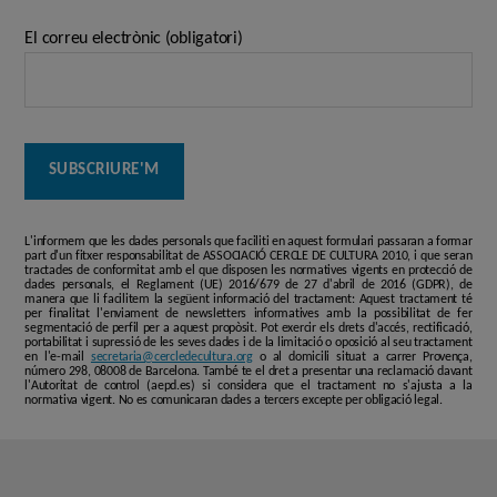
El correu electrònic (obligatori)
L'informem que les dades personals que faciliti en aquest formulari passaran a formar
part d'un fitxer responsabilitat de ASSOCIACIÓ CERCLE DE CULTURA 2010, i que seran
tractades de conformitat amb el que disposen les normatives vigents en protecció de
dades personals, el Reglament (UE) 2016/679 de 27 d'abril de 2016 (GDPR), de
manera que li facilitem la següent informació del tractament: Aquest tractament té
per finalitat l'enviament de newsletters informatives amb la possibilitat de fer
segmentació de perfil per a aquest propòsit. Pot exercir els drets d'accés, rectificació,
portabilitat i supressió de les seves dades i de la limitació o oposició al seu tractament
en l'e-mail
secretaria@cercledecultura.org
o al domicili situat a carrer Provença,
número 298, 08008 de Barcelona. També te el dret a presentar una reclamació davant
l'Autoritat de control (aepd.es) si considera que el tractament no s'ajusta a la
normativa vigent. No es comunicaran dades a tercers excepte per obligació legal.