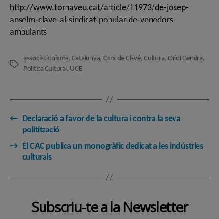
http://www.tornaveu.cat/article/11973/de-josep-
anselm-clave-al-sindicat-popular-de-venedors-
ambulants
associacionisme
,
Catalunya
,
Cors de Clavé
,
Cultura
,
Oriol Cendra
,
Etiquetes
Política Cultural
,
UCE
←
Declaració a favor de la cultura i contra la seva
politització
→
El CAC publica un monogràfic dedicat a les indústries
culturals
Subscriu-te a la Newsletter