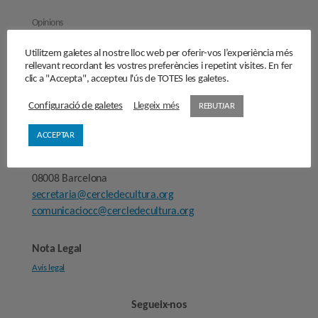
Opinions
Manifestos
Utilitzem galetes al nostre lloc web per oferir-vos l’experiència més
Entrevistes
rellevant recordant les vostres preferències i repetint visites. En fer
clic a "Accepta", accepteu l'ús de TOTES les galetes.
Fes-te’n soci/sòcia
Sala de premsa
Configuració de galetes
Llegeix més
REBUTJAR
ACCEPTAR
Cercle de Cultura
Carrer Provença, 298
08008 Barcelona
secretaria@cercledecultura.org
comunicaciocc@cercledecultura.org
Nota Legal
Avís legal
Segueix-nos