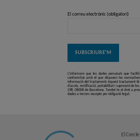
El correu electrònic (obligatori)
L'informem que les dades personals que facilit
conformitat amb el que disposen les normatives
informació del tractament: Aquest tractament té p
d'accés, rectificació, portabilitat i supressió de l
298, 08008 de Barcelona. També te el dret a pres
dades a tercers excepte per obligació legal.
El Cercle