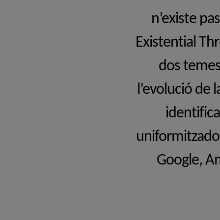
n’existe pa
Existential Th
dos temes c
l’evolució de la
identific
uniformitzador
Google, Am