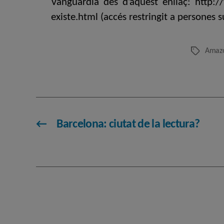
Vanguardia des d’aquest enllaç: http:
existe.html (accés restringit a persones s
Amaz
Etiquetes
←
Barcelona: ciutat de la lectura?