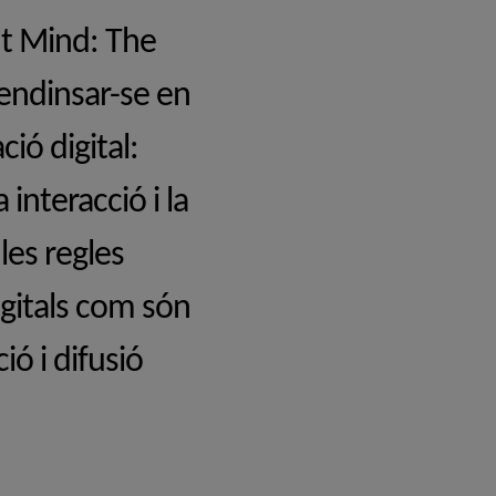
ut Mind: The
 endinsar-se en
ció digital:
a interacció i la
les regles
igitals com són
ó i difusió