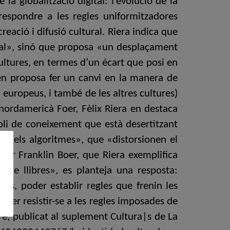
la globalització digital: l’evolució de la
m respondre a les regles uniformitzadores
ació i difusió cultural. Riera indica que
tural», sinó que proposa «un desplaçament
cultures, en termes d’un écart que posi en
llien proposa fer un canvi en la manera de
 europeus, i també de les altres cultures)
l nordamericà Foer, Fèlix Riera en destaca
i de coneixement que està desertitzant
is i els algoritmes», que «distorsionen el
per Franklin Boer, que Riera exemplifica
de llibres», es planteja una resposta:
is, poder establir regles que frenin les
s per resistir-se a les regles imposades de
egre, publicat al suplement Cultura|s de La