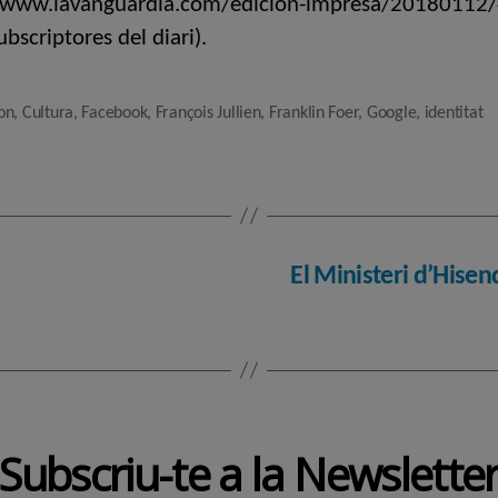
//www.lavanguardia.com/edicion-impresa/20180112/
ubscriptores del diari).
on
,
Cultura
,
Facebook
,
François Jullien
,
Franklin Foer
,
Google
,
identitat
El Ministeri d’Hisen
Subscriu-te a la Newslette