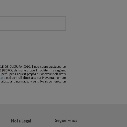
ERCLE DE CULTURA 2010, i que seran tractades de
6 (GDPR), de manera que li facilitem la següent
erfil per a aquest propòsit. Pot exercir els drets
.org
o al domicili situat a carrer Provença, número
s'ajusta a la normativa vigent. No es comunicaran
Segueix-nos
Nota Legal