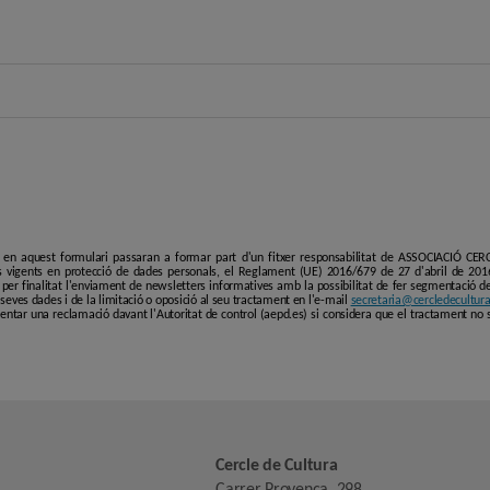
i en aquest formulari passaran a formar part d'un fitxer responsabilitat de ASSOCIACIÓ C
 vigents en protecció de dades personals, el Reglament (UE) 2016/679 de 27 d'abril de 201
er finalitat l'enviament de newsletters informatives amb la possibilitat de fer segmentació de p
es seves dades i de la limitació o oposició al seu tractament en l'e-mail
secretaria@cercledecultura
entar una reclamació davant l'Autoritat de control (aepd.es) si considera que el tractament no 
Cercle de Cultura