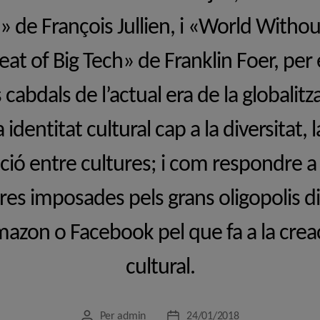
s» de François Jullien, i «World Witho
reat of Big Tech» de Franklin Foer, per
abdals de l’actual era de la globalitza
 identitat cultural cap a la diversitat, l
ació entre cultures; i com respondre a 
es imposades pels grans oligopolis d
azon o Facebook pel que fa a la creaci
cultural.
Per
admin
24/01/2018
Autor
Data