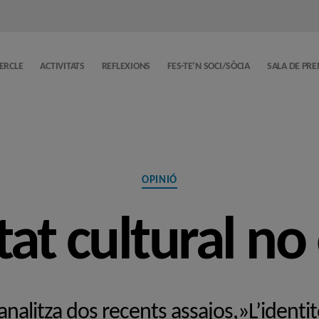
CERCLE
ACTIVITATS
REFLEXIONS
FES-TE’N SOCI/SÒCIA
SALA DE PR
Categories
OPINIÓ
tat cultural no
 analitza dos recents assajos,»L’identit