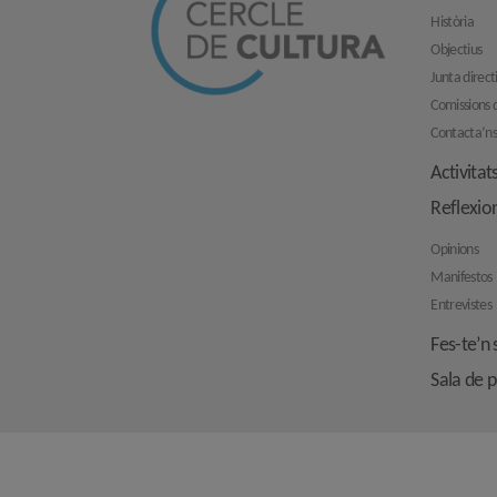
Història
Objectius
Junta direct
Comissions d
Contacta’n
Activitat
Reflexio
Opinions
Manifestos
Entrevistes
Fes-te’n 
Sala de 