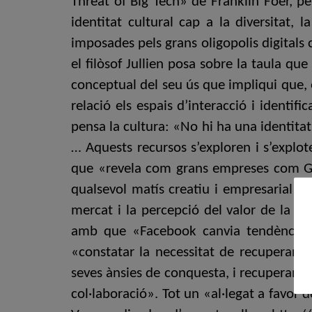
Threat of Big Tech» de Franklin Foer, per
identitat cultural cap a la diversitat, 
imposades pels grans oligopolis digitals
el filòsof Jullien posa sobre la taula q
conceptual del seu ús que impliqui que, e
relació els espais d’interacció i identif
pensa la cultura: «No hi ha una identitat
… Aquests recursos s’exploren i s’explote
que «revela com grans empreses com Go
qualsevol matís creatiu i empresarial», a
mercat i la percepció del valor de la c
amb que «Facebook canvia tendències i
«constatar la necessitat de recuperar e
seves ànsies de conquesta, i recuperar la 
col·laboració». Tot un «al·legat a favor d