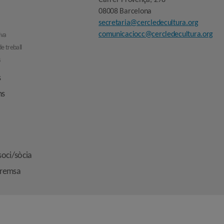
Carrer Provença, 298
08008 Barcelona
secretaria@cercledecultura.org
comunicaciocc@cercledecultura.org
iva
e treball
s
s
ns
soci/sòcia
premsa