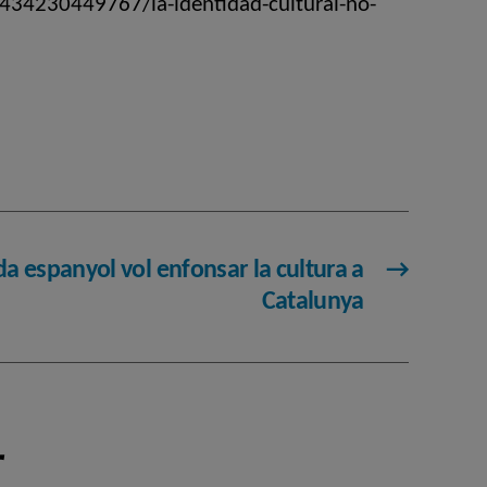
434230449767/la-identidad-cultural-no-
da espanyol vol enfonsar la cultura a
→
Catalunya
r