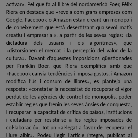
activar». Pel que fa al llibre del nordamericà Foer, Fèlix
Riera en destaca que «revela com grans empreses com
Google, Facebook o Amazon estan creant un monopoli
de coneixement que està desertitzant qualsevol matís
creatiu i empresarial», a partir de les seves regles: «la
dictadura dels usuaris i els algoritmes», que
«distorsionen el mercat i la percepció del valor de la
cultura». Davant d’aquestes imposicions qüestionades
per Franklin Boer, que Riera exemplifica amb que
«Facebook canvia tendències i imposa gustos, i Amazon
modifica l’ús i consum de llibres», es planteja una
resposta: «constatar la necessitat de recuperar el vigor
perdut de les agències de control de monopolis, poder
establir regles que frenin les seves ànsies de conquesta,
i recuperar la capacitat de crítica de països, institucions
i ciutadans per resistir-se a les regles imposades de
col·laboració». Tot un «al·legat a favor de recuperar el
lliure albir». Podeu llegir l’article íntegre, publicat al