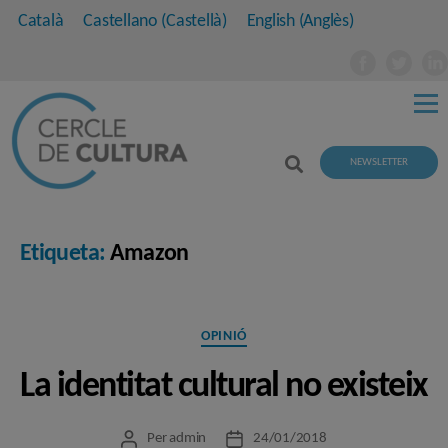
Català
Castellano
(
Castellà
)
English
(
Anglès
)
NEWSLETTER
Etiqueta:
Amazon
Categories
OPINIÓ
La identitat cultural no existeix
Per
admin
24/01/2018
Autor
Data