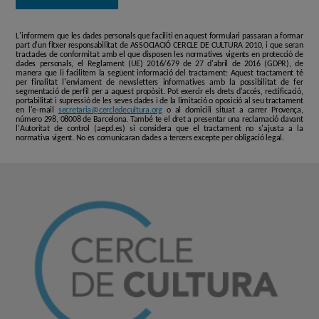
L'informem que les dades personals que faciliti en aquest formulari passaran a formar
part d'un fitxer responsabilitat de ASSOCIACIÓ CERCLE DE CULTURA 2010, i que seran
tractades de conformitat amb el que disposen les normatives vigents en protecció de
dades personals, el Reglament (UE) 2016/679 de 27 d'abril de 2016 (GDPR), de
manera que li facilitem la següent informació del tractament: Aquest tractament té
per finalitat l'enviament de newsletters informatives amb la possibilitat de fer
segmentació de perfil per a aquest propòsit. Pot exercir els drets d'accés, rectificació,
portabilitat i supressió de les seves dades i de la limitació o oposició al seu tractament
en l'e-mail
secretaria@cercledecultura.org
o al domicili situat a carrer Provença,
número 298, 08008 de Barcelona. També te el dret a presentar una reclamació davant
l'Autoritat de control (aepd.es) si considera que el tractament no s'ajusta a la
normativa vigent. No es comunicaran dades a tercers excepte per obligació legal.