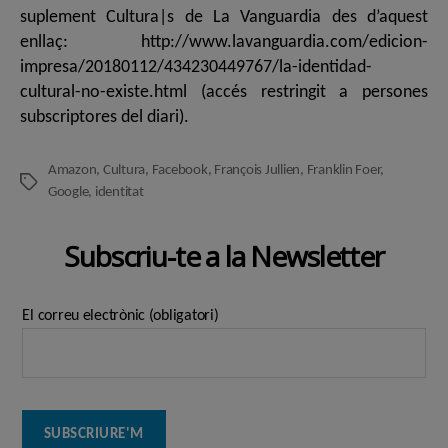
suplement Cultura|s de La Vanguardia des d’aquest
enllaç: http://www.lavanguardia.com/edicion-
impresa/20180112/434230449767/la-identidad-
cultural-no-existe.html (accés restringit a persones
subscriptores del diari).
Amazon
,
Cultura
,
Facebook
,
François Jullien
,
Franklin Foer
,
Etiquetes
Google
,
identitat
Subscriu-te a la Newsletter
El correu electrònic (obligatori)