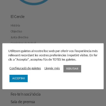
El Cercle
Història
Objectius
Junta directiva
Comissions de treball
Contacta’ns
Utilitzem galetes al nostre lloc web per oferir-vos l’experiència més
rellevant recordant les vostres preferències i repetint visites. En fer
Activitats
clic a "Accepta", accepteu l'ús de TOTES les galetes.
Reflexions
Configuració de galetes
Llegeix més
REBUTJAR
Opinions
ACCEPTAR
Manifestos
Entrevistes
Fes-te’n soci/sòcia
Sala de premsa