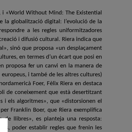
en, i «World Without Mind: The Existential
la globalització digital: l’evolució de la
m respondre a les regles uniformitzadores
ació i difusió cultural. Riera indica que
tural», sinó que proposa «un desplaçament
cultures, en termes d’un écart que posi en
llien proposa fer un canvi en la manera de
 europeus, i també de les altres cultures)
l nordamericà Foer, Fèlix Riera en destaca
i de coneixement que està desertitzant
is i els algoritmes», que «distorsionen el
per Franklin Boer, que Riera exemplifica
de llibres», es planteja una resposta:
is, poder establir regles que frenin les