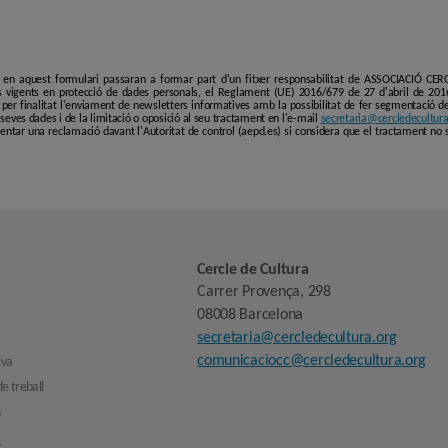
i en aquest formulari passaran a formar part d'un fitxer responsabilitat de ASSOCIACIÓ C
 vigents en protecció de dades personals, el Reglament (UE) 2016/679 de 27 d'abril de 201
er finalitat l'enviament de newsletters informatives amb la possibilitat de fer segmentació de p
es seves dades i de la limitació o oposició al seu tractament en l'e-mail
secretaria@cercledecultura
entar una reclamació davant l'Autoritat de control (aepd.es) si considera que el tractament no 
Cercle de Cultura
Carrer Provença, 298
08008 Barcelona
secretaria@cercledecultura.org
comunicaciocc@cercledecultura.org
iva
e treball
s