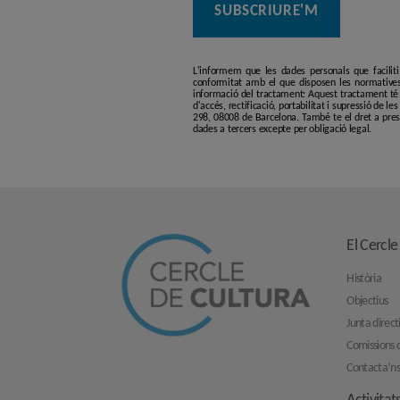
L'informem que les dades personals que facilit
conformitat amb el que disposen les normatives
informació del tractament: Aquest tractament té p
d'accés, rectificació, portabilitat i supressió de l
298, 08008 de Barcelona. També te el dret a pres
dades a tercers excepte per obligació legal.
El Cercle
Història
Objectius
Junta direct
Comissions d
Contacta’n