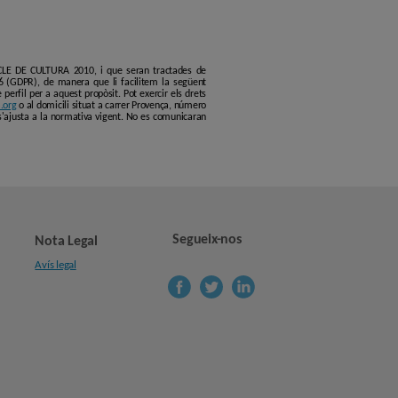
ERCLE DE CULTURA 2010, i que seran tractades de
6 (GDPR), de manera que li facilitem la següent
erfil per a aquest propòsit. Pot exercir els drets
.org
o al domicili situat a carrer Provença, número
s'ajusta a la normativa vigent. No es comunicaran
Segueix-nos
Nota Legal
Avís legal