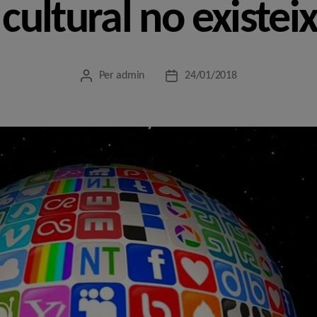
 cultural no existei
Per
admin
24/01/2018
Autor
Data
de
de
l'entrada
l'entrada