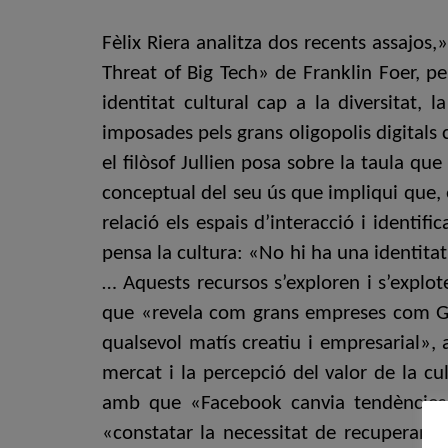
Fèlix Riera analitza dos recents assajos,
Threat of Big Tech» de Franklin Foer, per
identitat cultural cap a la diversitat, 
imposades pels grans oligopolis digitals
el filòsof Jullien posa sobre la taula q
conceptual del seu ús que impliqui que, e
relació els espais d’interacció i identif
pensa la cultura: «No hi ha una identitat
… Aquests recursos s’exploren i s’explote
que «revela com grans empreses com Go
qualsevol matís creatiu i empresarial», a
mercat i la percepció del valor de la c
amb que «Facebook canvia tendències i
«constatar la necessitat de recuperar e