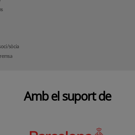
s
ns
soci/sòcia
premsa
Amb el suport de