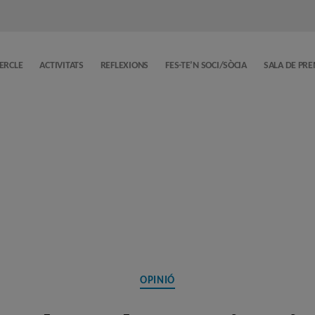
CERCLE
ACTIVITATS
REFLEXIONS
FES-TE’N SOCI/SÒCIA
SALA DE PR
Categories
OPINIÓ