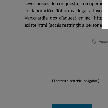
seves ànsies de conquesta, i recuperar la 
col·laboració». Tot un «al·legat a favor d
Vanguardia des d’aquest enllaç: http:
existe.html (accés restringit a persones s
Amaz
Etiquetes
El correu electrònic (obligatori)