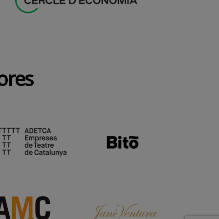
dores