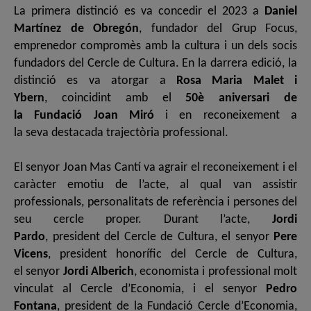
La primera distinció es va concedir el 2023 a
Daniel
Martínez de Obregón
, fundador del Grup Focus,
emprenedor compromès amb la cultura i un dels socis
fundadors del Cercle de Cultura. En la darrera edició, la
distinció es va atorgar a
Rosa Maria Malet i
Ybern
, coincidint amb el
50è aniversari de
la Fundació Joan Miró
i en reconeixement a
la seva destacada trajectòria professional.
El senyor Joan Mas Cantí va agrair el reconeixement i el
caràcter emotiu de l’acte, al qual van assistir
professionals, personalitats de referència i persones del
seu cercle proper. Durant l’acte,
Jordi
Pardo
, president del Cercle de Cultura, el senyor
Pere
Vicens
, president honorífic del Cercle de Cultura,
el senyor
Jordi Alberich
, economista i professional molt
vinculat al Cercle d’Economia, i el senyor
Pedro
Fontana
, president de la Fundació Cercle d’Economia,