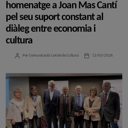
homenatge a Joan Mas Cantí
pel seu suport constant al
diàleg entre economia i
cultura
Per
Comunicació Cercle de Cultura
13/05/2026
Autor
Data
de
de
l'entrada
l'entrada