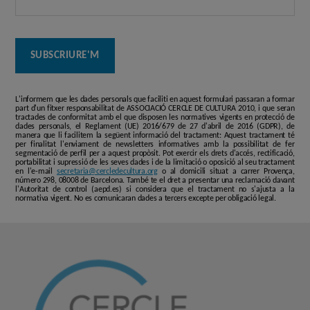
L'informem que les dades personals que faciliti en aquest formulari passaran a formar
part d'un fitxer responsabilitat de ASSOCIACIÓ CERCLE DE CULTURA 2010, i que seran
tractades de conformitat amb el que disposen les normatives vigents en protecció de
dades personals, el Reglament (UE) 2016/679 de 27 d'abril de 2016 (GDPR), de
manera que li facilitem la següent informació del tractament: Aquest tractament té
per finalitat l'enviament de newsletters informatives amb la possibilitat de fer
segmentació de perfil per a aquest propòsit. Pot exercir els drets d'accés, rectificació,
portabilitat i supressió de les seves dades i de la limitació o oposició al seu tractament
en l'e-mail
secretaria@cercledecultura.org
o al domicili situat a carrer Provença,
número 298, 08008 de Barcelona. També te el dret a presentar una reclamació davant
l'Autoritat de control (aepd.es) si considera que el tractament no s'ajusta a la
normativa vigent. No es comunicaran dades a tercers excepte per obligació legal.