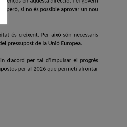
r avenços en aquesta direcció, i el govern
r, però, si no és possible aprovar un nou
itat és creixent. Per això són necessaris
 del pressupost de la Unió Europea.
osin d’acord per tal d’impulsar el progrés
supostos per al 2026 que permeti afrontar