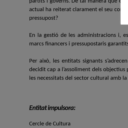
partits i governs. De tal manera que el g
actual ha reiterat clarament el seu comp
pressupost?
En la gestió de les administracions i, e
marcs financers i pressupostaris garanti
Per això, les entitats signants s’adrecen
decidit cap a l’assoliment dels objectiu
les necessitats del sector cultural amb l
Entitat impulsora:
Cercle de Cultura