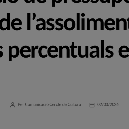
 de l’assolimen
s percentuals 
Per
Comunicació Cercle de Cultura
02/03/2026
Autor
Data
de
de
l'entrada
l'entrada