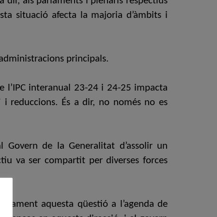
 dir, als parlaments i plenaris respectius
ta situació afecta la majoria d’àmbits i
 administracions principals.
e l’IPC interanual 23-24 i 24-25 impacta
” i reduccions. És a dir, no només no es
al Govern de la Generalitat d’assolir un
ctiu va ser compartit per diverses forces
nitivament aquesta qüestió a l’agenda de