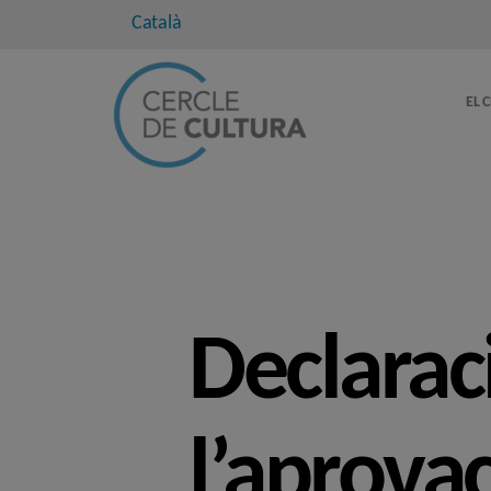
Català
EL 
Declarac
l’aprova