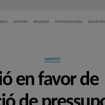
CERCLE
ACTIVITATS
REFLEXIONS
FES-TE’N SOCI/SÒCIA
SALA DE PR
Categories
MANIFEST
ió en favor de
ció de pressup