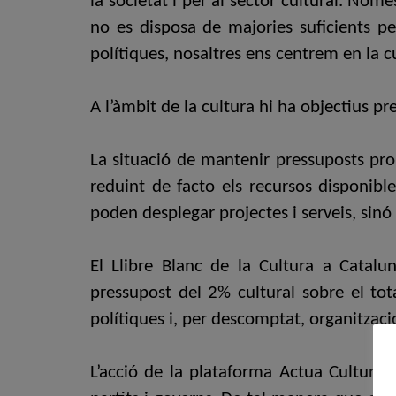
la societat i per al sector cultural. Nom
no es disposa de majories suficients pe
polítiques, nosaltres ens centrem en la c
A l’àmbit de la cultura hi ha objectius pr
La situació de mantenir pressuposts pro
reduint de facto els recursos disponibl
poden desplegar projectes i serveis, sinó 
El Llibre Blanc de la Cultura a Catalun
pressupost del 2% cultural sobre el tota
polítiques i, per descomptat, organitzacio
L’acció de la plataforma Actua Cultura 