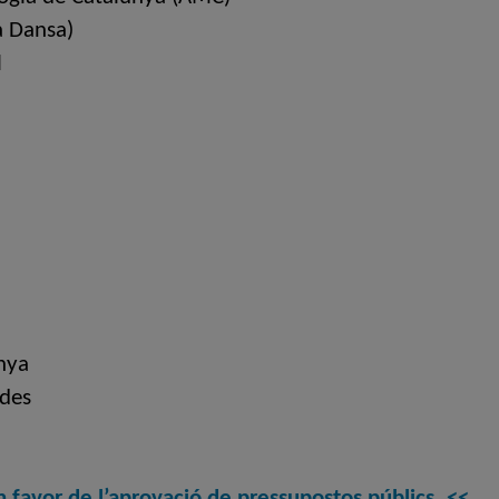
a Dansa)
l
nya
ades
n favor de l’aprovació de pressupostos públics. <<