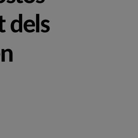
t dels
en