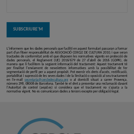
L'informem que les dades personals que faciliti en aquest formulari passaran a formar
part d'un fitxer responsabilitat de ASSOCIACIÓ CERCLE DE CULTURA 2010, i que seran
tractades de conformitat amb el que disposen les normatives vigents en protecció de
dades personals, el Reglament (UE) 2016/679 de 27 d'abril de 2016 (GDPR), de
manera que li facilitem la següent informació del tractament: Aquest tractament té
per finalitat l'enviament de newsletters informatives amb la possibilitat de fer
segmentació de perfil per a aquest propòsit. Pot exercir els drets d'accés, rectificació,
portabilitat i supressió de les seves dades i de la limitació o oposició al seu tractament
en l'e-mail
secretaria@cercledecultura.org
o al domicili situat a carrer Provença,
número 298, 08008 de Barcelona. També te el dret a presentar una reclamació davant
l'Autoritat de control (aepd.es) si considera que el tractament no s'ajusta a la
normativa vigent. No es comunicaran dades a tercers excepte per obligació legal.