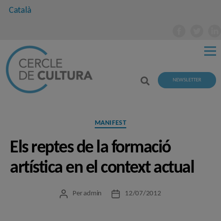
Català
NEWSLETTER
Categories
MANIFEST
Els reptes de la formació
artística en el context actual
Per
admin
12/07/2012
Autor
Data
de
de
l'entrada
l'entrada