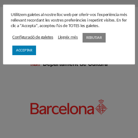
Utilitzem galetes al nostre lloc web per oferir-vos l’experiència més
Amb el suport de
rellevant recordant les vostres preferències i repetint visites. En fer
clic a "Accepta", accepteu l'ús de TOTES les galetes.
Configuració de galetes
Llegeix més
REBUTJAR
ACCEPTAR