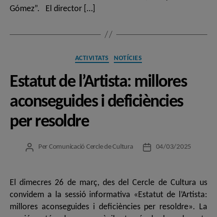
Gómez”. El director […]
Categories
ACTIVITATS
NOTÍCIES
Estatut de l’Artista: millores
aconseguides i deficiències
per resoldre
Per
Comunicació Cercle de Cultura
04/03/2025
Autor
Data
de
de
l'entrada
l'entrada
El dimecres 26 de març, des del Cercle de Cultura us
convidem a la sessió informativa «Estatut de l’Artista:
millores aconseguides i deficiències per resoldre». La