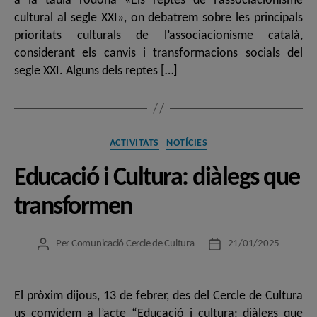
a la taula rodona «Els reptes de l’associacionisme
cultural al segle XXI», on debatrem sobre les principals
prioritats culturals de l’associacionisme català,
considerant els canvis i transformacions socials del
segle XXI. Alguns dels reptes […]
Categories
ACTIVITATS
NOTÍCIES
Educació i Cultura: diàlegs que
transformen
Per
Comunicació Cercle de Cultura
21/01/2025
Autor
Data
de
de
l'entrada
l'entrada
El pròxim dijous, 13 de febrer, des del Cercle de Cultura
us convidem a l’acte “Educació i cultura: diàlegs que