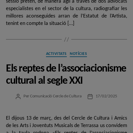
sessió pretén, de manera àgil a través de dos advocats
especialistes en el sector de la cultura, radiografiar les
millores aconseguides arran de l’Estatut de l’Artista,
tenint en compte la situació […]
Categories
ACTIVITATS
NOTÍCIES
Els reptes de l’associacionisme
cultural al segle XXI
Per
Comunicació Cercle de Cultura
17/02/2025
Autor
Data
de
de
l'entrada
l'entrada
El dijous 13 de març, des del Cercle de Cultura i Amics
de les Arts i Joventuts Musicals de Terrassa us convidem