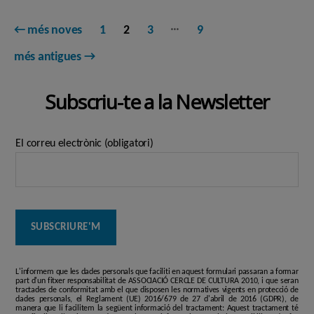
Paginació
…
←
més noves
1
2
3
9
de
més antigues
→
les
Subscriu-te a la Newsletter
entrades
El correu electrònic (obligatori)
L'informem que les dades personals que faciliti en aquest formulari passaran a formar
part d'un fitxer responsabilitat de ASSOCIACIÓ CERCLE DE CULTURA 2010, i que seran
tractades de conformitat amb el que disposen les normatives vigents en protecció de
dades personals, el Reglament (UE) 2016/679 de 27 d'abril de 2016 (GDPR), de
manera que li facilitem la següent informació del tractament: Aquest tractament té