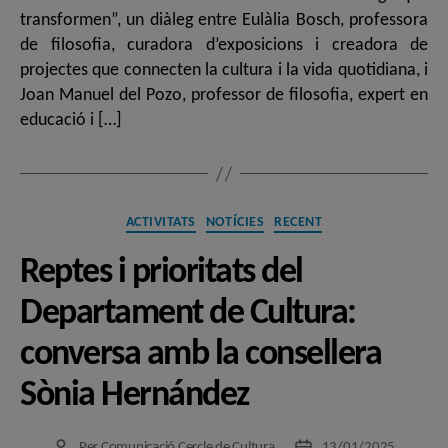
transformen”, un diàleg entre Eulàlia Bosch, professora
de filosofia, curadora d’exposicions i creadora de
projectes que connecten la cultura i la vida quotidiana, i
Joan Manuel del Pozo, professor de filosofia, expert en
educació i […]
Categories
ACTIVITATS
NOTÍCIES
RECENT
Reptes i prioritats del
Departament de Cultura:
conversa amb la consellera
Sònia Hernández
Per
Comunicació Cercle de Cultura
13/01/2025