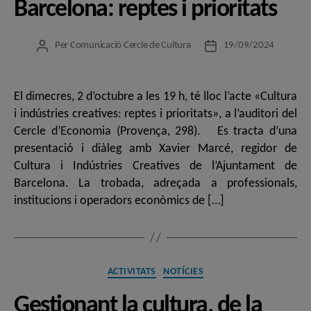
Barcelona: reptes i prioritats
Per
Comunicació Cercle de Cultura
19/09/2024
Autor
Data
de
de
l'entrada
l'entrada
El dimecres, 2 d’octubre a les 19 h, té lloc l’acte «Cultura
i indústries creatives: reptes i prioritats», a l’auditori del
Cercle d’Economia (Provença, 298). Es tracta d’una
presentació i diàleg amb Xavier Marcé, regidor de
Cultura i Indústries Creatives de l’Ajuntament de
Barcelona. La trobada, adreçada a professionals,
institucions i operadors econòmics de […]
Categories
ACTIVITATS
NOTÍCIES
Gestionant la cultura, de la