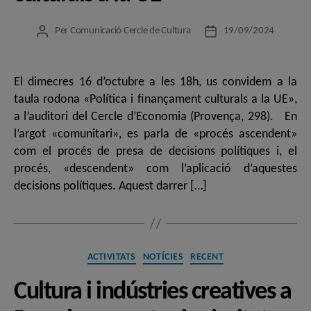
Per
Comunicació Cercle de Cultura
19/09/2024
Autor
Data
de
de
l'entrada
l'entrada
El dimecres 16 d’octubre a les 18h, us convidem a la
taula rodona «Política i finançament culturals a la UE»,
a l’auditori del Cercle d’Economia (Provença, 298). En
l’argot «comunitari», es parla de «procés ascendent»
com el procés de presa de decisions polítiques i, el
procés, «descendent» com l’aplicació d’aquestes
decisions polítiques. Aquest darrer […]
Categories
ACTIVITATS
NOTÍCIES
RECENT
Cultura i indústries creatives a