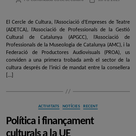
Autor
Data
de
de
l'entrada
l'entrada
El Cercle de Cultura, l’Associació d’Empreses de Teatre
(ADETCA), l’Associació de Professionals de la Gestió
Cultural de Catalunya (APGCC), l’Associació de
Professionals de la Museologia de Catalunya (AMC), i la
Federació de Productores Audiovisuals (PROA), us
conviden a una primera trobada amb el sector de la
cultura després de l’inici de mandat entre la consellera
[…]
Categories
ACTIVITATS
NOTÍCIES
RECENT
Política i finançament
culturals a la UE