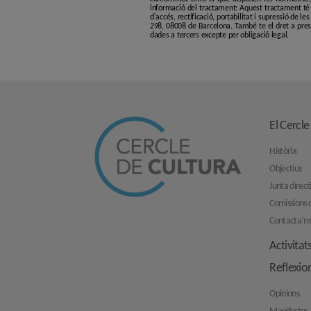
informació del tractament: Aquest tractament té p
d'accés, rectificació, portabilitat i supressió de l
298, 08008 de Barcelona. També te el dret a pres
dades a tercers excepte per obligació legal.
El Cercle
Història
Objectius
Junta direct
Comissions d
Contacta’n
Activitat
Reflexio
Opinions