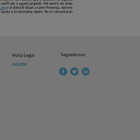
erfil per a aquest propòsit. Pot exercir els drets
.org
o al domicili situat a carrer Provença, número
s'ajusta a la normativa vigent. No es comunicaran
Segueix-nos
Nota Legal
Avís legal