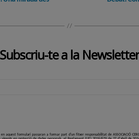
Subscriu-te a la Newslette
i en aquest formulari passaran a formar part d'un fitxer responsabilitat de ASSOCIACIÓ C
 vigents en protecció de dades personals, el Reglament (UE) 2016/679 de 27 d'abril de 201