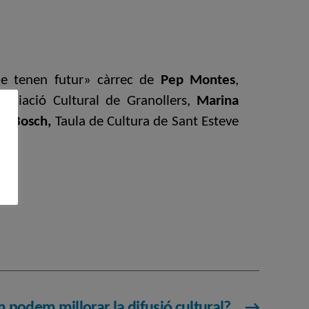
que tenen futur» càrrec de
Pep Montes
,
ssociació Cultural de Granollers,
Marina
ns Bosch,
Taula de Cultura de Sant Esteve
 podem millorar la difusió cultural?
→