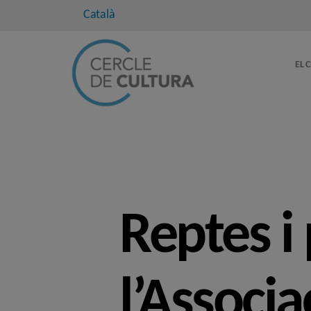
Català
EL 
Reptes i 
l’Associ