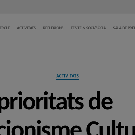
CERCLE
ACTIVITATS
REFLEXIONS
FES-TE’N SOCI/SÒCIA
SALA DE PR
Categories
ACTIVITATS
prioritats de
acionisme Cultu