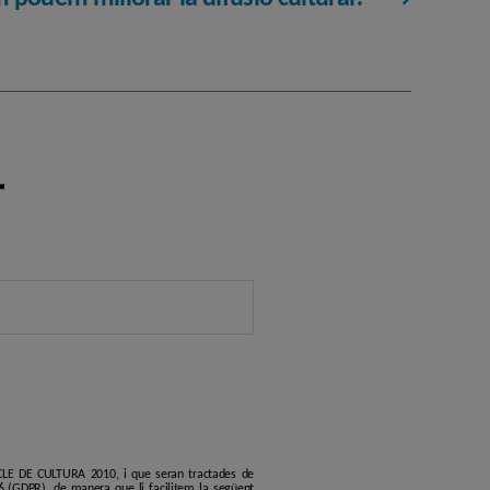
r
ERCLE DE CULTURA 2010, i que seran tractades de
6 (GDPR), de manera que li facilitem la següent