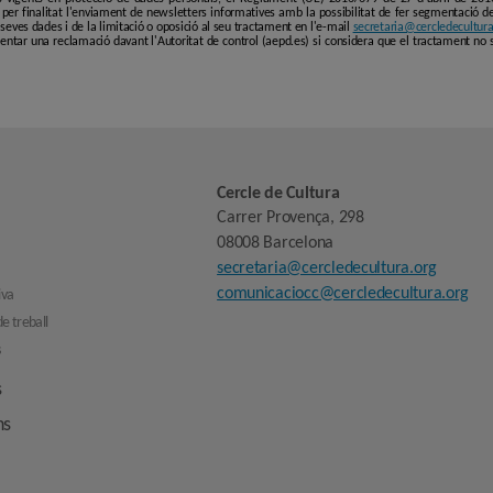
er finalitat l'enviament de newsletters informatives amb la possibilitat de fer segmentació de p
es seves dades i de la limitació o oposició al seu tractament en l'e-mail
secretaria@cercledecultura
entar una reclamació davant l'Autoritat de control (aepd.es) si considera que el tractament no 
Cercle de Cultura
Carrer Provença, 298
08008 Barcelona
secretaria@cercledecultura.org
comunicaciocc@cercledecultura.org
iva
e treball
s
s
ns