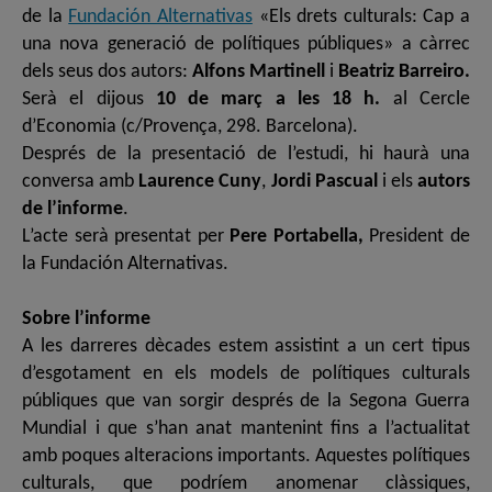
de la
Fundación Alternativas
«Els drets culturals: Cap a
una nova generació de polítiques públiques» a càrrec
dels seus dos autors:
Alfons Martinell
i
Beatriz Barreiro.
Serà el dijous
10 de març a les 18 h.
al Cercle
d’Economia (c/Provença, 298. Barcelona).
Després de la presentació de l’estudi, hi haurà una
conversa amb
Laurence Cuny
,
Jordi Pascual
i els
autors
de l’informe
.
L’acte serà presentat per
Pere Portabella,
President de
la Fundación Alternativas.
Sobre l’informe
A les darreres dècades estem assistint a un cert tipus
d’esgotament en els models de polítiques culturals
públiques que van sorgir després de la Segona Guerra
Mundial i que s’han anat mantenint fins a l’actualitat
amb poques alteracions importants. Aquestes polítiques
culturals, que podríem anomenar clàssiques,