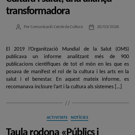
transformadora
Per
Comunicació Cercle de Cultura
20/03/2026
Autor
Data
de
de
l'entrada
l'entrada
El 2019 l’Organització Mundial de la Salut (OMS)
publicava un informe analitzant més de 900
publicacions científiques de tot el món en les que es
posava de manifest el rol de la cultura i les arts en la
salut i el benestar. En aquest mateix informe, es
recomanava incloure l’art i la cultura als sistemes […]
Categories
ACTIVITATS
NOTÍCIES
Taula rodona «Públics i