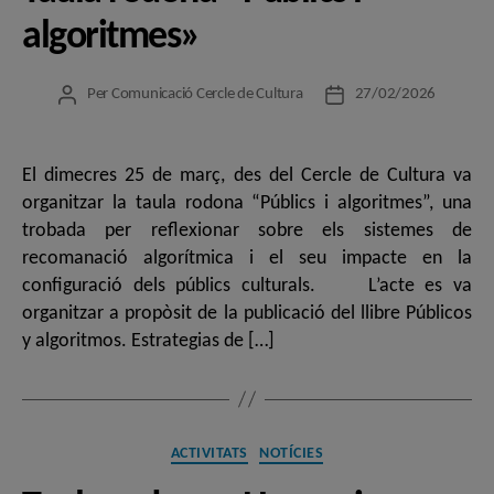
algoritmes»
Per
Comunicació Cercle de Cultura
27/02/2026
Autor
Data
de
de
l'entrada
l'entrada
El dimecres 25 de març, des del Cercle de Cultura va
organitzar la taula rodona “Públics i algoritmes”, una
trobada per reflexionar sobre els sistemes de
recomanació algorítmica i el seu impacte en la
configuració dels públics culturals. L’acte es va
organitzar a propòsit de la publicació del llibre Públicos
y algoritmos. Estrategias de […]
Categories
ACTIVITATS
NOTÍCIES