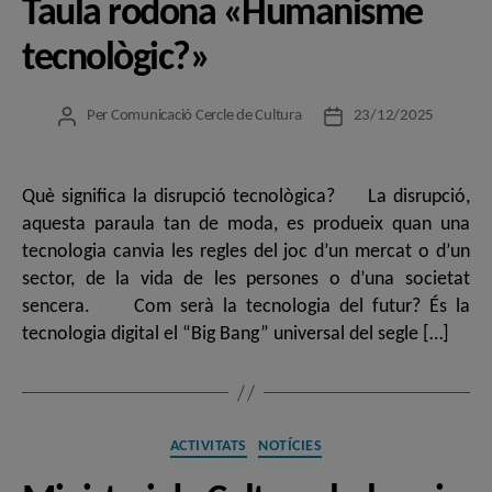
Taula rodona «Humanisme
tecnològic?»
Per
Comunicació Cercle de Cultura
23/12/2025
Autor
Data
de
de
l'entrada
l'entrada
Què significa la disrupció tecnològica? La disrupció,
aquesta paraula tan de moda, es produeix quan una
tecnologia canvia les regles del joc d’un mercat o d’un
sector, de la vida de les persones o d’una societat
sencera. Com serà la tecnologia del futur? És la
tecnologia digital el “Big Bang” universal del segle […]
Categories
ACTIVITATS
NOTÍCIES