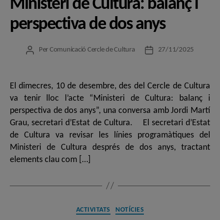
Ministeri de Cultura: balanç i
perspectiva de dos anys
Per
Comunicació Cercle de Cultura
27/11/2025
Autor
Data
de
de
l'entrada
l'entrada
El dimecres, 10 de desembre, des del Cercle de Cultura
va tenir lloc l’acte “Ministeri de Cultura: balanç i
perspectiva de dos anys”, una conversa amb Jordi Martí
Grau, secretari d’Estat de Cultura. El secretari d’Estat
de Cultura va revisar les línies programàtiques del
Ministeri de Cultura després de dos anys, tractant
elements clau com […]
Categories
ACTIVITATS
NOTÍCIES