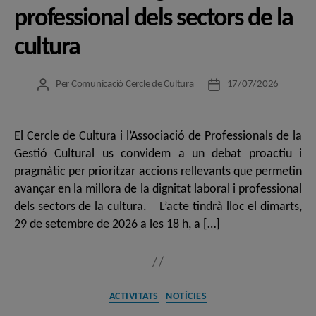
professional dels sectors de la
cultura
Per
Comunicació Cercle de Cultura
17/07/2026
Autor
Data
de
de
l'entrada
l'entrada
El Cercle de Cultura i l’Associació de Professionals de la
Gestió Cultural us convidem a un debat proactiu i
pragmàtic per prioritzar accions rellevants que permetin
avançar en la millora de la dignitat laboral i professional
dels sectors de la cultura. L’acte tindrà lloc el dimarts,
29 de setembre de 2026 a les 18 h, a […]
Categories
ACTIVITATS
NOTÍCIES