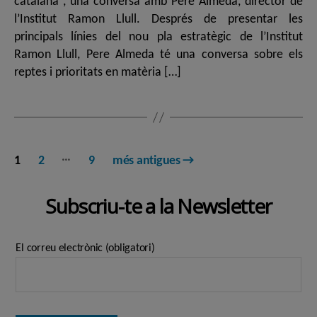
catalana”, una conversa amb Pere Almeda, director de
l’Institut Ramon Llull. Després de presentar les
principals línies del nou pla estratègic de l’Institut
Ramon Llull, Pere Almeda té una conversa sobre els
reptes i prioritats en matèria […]
Paginació
…
1
2
9
més antigues
→
de
Subscriu-te a la Newsletter
les
entrades
El correu electrònic (obligatori)