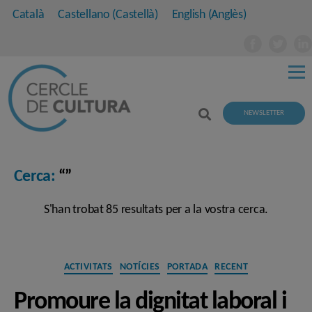
Català
Castellano
(
Castellà
)
English
(
Anglès
)
NEWSLETTER
Cerca:
“”
S'han trobat 85 resultats per a la vostra cerca.
Categories
ACTIVITATS
NOTÍCIES
PORTADA
RECENT
Promoure la dignitat laboral i