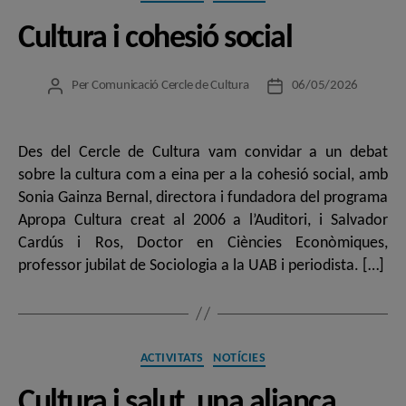
Cultura i cohesió social
Per
Comunicació Cercle de Cultura
06/05/2026
Autor
Data
de
de
l'entrada
l'entrada
Des del Cercle de Cultura vam convidar a un debat
sobre la cultura com a eina per a la cohesió social, amb
Sonia Gainza Bernal, directora i fundadora del programa
Apropa Cultura creat al 2006 a l’Auditori, i Salvador
Cardús i Ros, Doctor en Ciències Econòmiques,
professor jubilat de Sociologia a la UAB i periodista. […]
Categories
ACTIVITATS
NOTÍCIES
Cultura i salut, una aliança