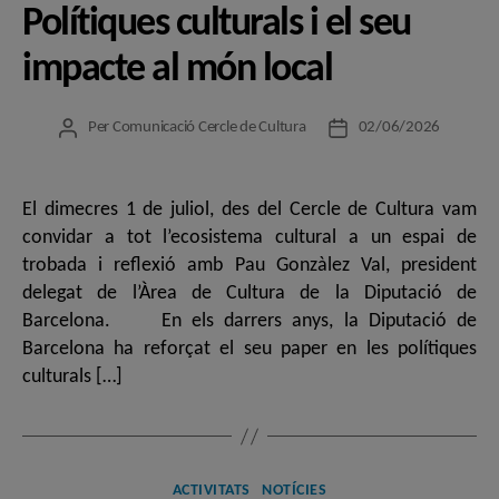
Polítiques culturals i el seu
impacte al món local
Per
Comunicació Cercle de Cultura
02/06/2026
Autor
Data
de
de
l'entrada
l'entrada
El dimecres 1 de juliol, des del Cercle de Cultura vam
convidar a tot l’ecosistema cultural a un espai de
trobada i reflexió amb Pau Gonzàlez Val, president
delegat de l’Àrea de Cultura de la Diputació de
Barcelona. En els darrers anys, la Diputació de
Barcelona ha reforçat el seu paper en les polítiques
culturals […]
Categories
ACTIVITATS
NOTÍCIES