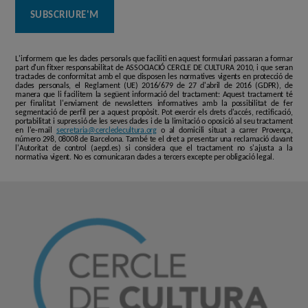
L'informem que les dades personals que faciliti en aquest formulari passaran a formar
part d'un fitxer responsabilitat de ASSOCIACIÓ CERCLE DE CULTURA 2010, i que seran
tractades de conformitat amb el que disposen les normatives vigents en protecció de
dades personals, el Reglament (UE) 2016/679 de 27 d'abril de 2016 (GDPR), de
manera que li facilitem la següent informació del tractament: Aquest tractament té
per finalitat l'enviament de newsletters informatives amb la possibilitat de fer
segmentació de perfil per a aquest propòsit. Pot exercir els drets d'accés, rectificació,
portabilitat i supressió de les seves dades i de la limitació o oposició al seu tractament
en l'e-mail
secretaria@cercledecultura.org
o al domicili situat a carrer Provença,
número 298, 08008 de Barcelona. També te el dret a presentar una reclamació davant
l'Autoritat de control (aepd.es) si considera que el tractament no s'ajusta a la
normativa vigent. No es comunicaran dades a tercers excepte per obligació legal.