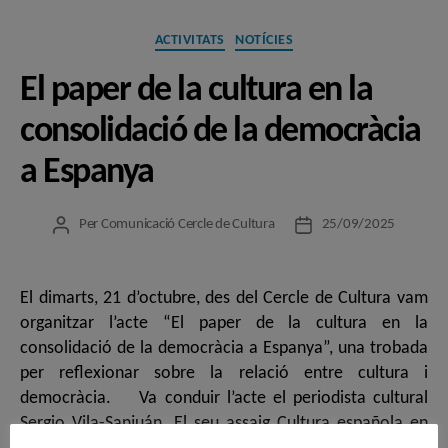
Categories
ACTIVITATS
NOTÍCIES
El paper de la cultura en la
consolidació de la democràcia
a Espanya
Per
Comunicació Cercle de Cultura
25/09/2025
Autor
Data
de
de
l'entrada
l'entrada
El dimarts, 21 d’octubre, des del Cercle de Cultura vam
organitzar l’acte “El paper de la cultura en la
consolidació de la democràcia a Espanya”, una trobada
per reflexionar sobre la relació entre cultura i
democràcia. Va conduir l’acte el periodista cultural
Sergio Vila-Sanjuán. El seu assaig Cultura española en