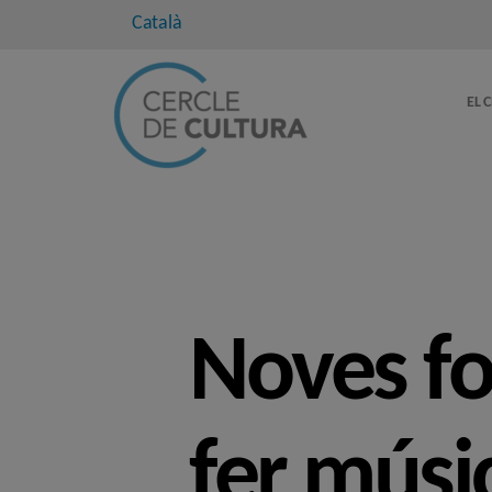
Català
EL 
Noves fo
fer músic