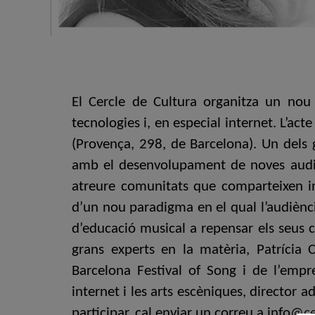
El Cercle de Cultura organitza un nou
tecnologies i, en especial internet. L’act
(Provença, 298, de Barcelona). Un dels g
amb el desenvolupament de noves audièn
atreure comunitats que comparteixen in
d’un nou paradigma en el qual l’audiènci
d’educació musical a repensar els seus 
grans experts en la matèria, Patrícia 
Barcelona Festival of Song i de l’empr
internet i les arts escèniques, director 
participar, cal enviar un correu a info@c