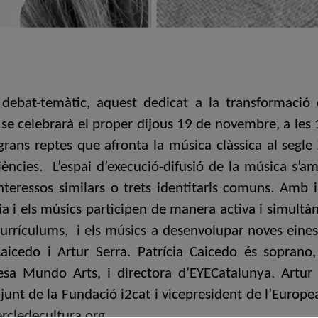
 debat-temàtic, aquest dedicat a la transformació 
e se celebrarà el proper dijous 19 de novembre, a les 
rans reptes que afronta la música clàssica al segle 
cies. L’espai d’execució-difusió de la música s’amp
teressos similars o trets identitaris comuns. Amb 
a i els músics participen de manera activa i simultàni
currículums, i els músics a desenvolupar noves eines
Caicedo i Artur Serra. Patrícia Caicedo és sopran
esa Mundo Arts, i directora d’EYECatalunya. Artur S
adjunt de la Fundació i2cat i vicepresident de l’Europ
ercledecultura.org.