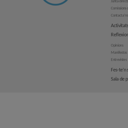
Junta direct
Comissions d
Contacta’n
Activitat
Reflexio
Opinions
Manifestos
Entrevistes
Fes-te’n 
Sala de 