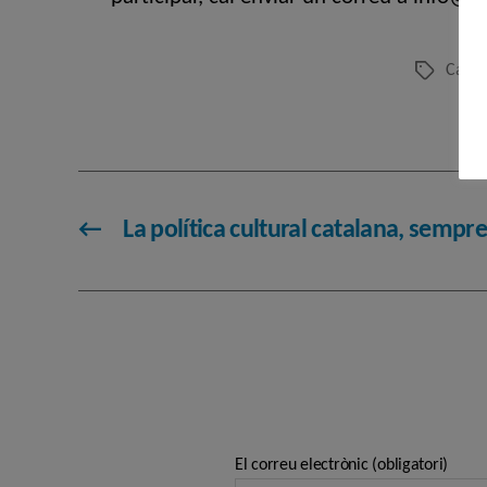
Caice
Etiquetes
←
La política cultural catalana, sempr
El correu electrònic (obligatori)