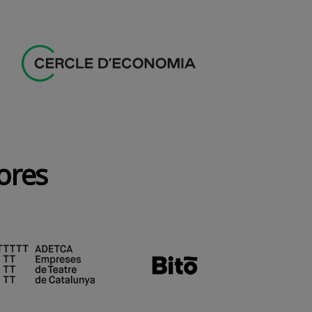
dores