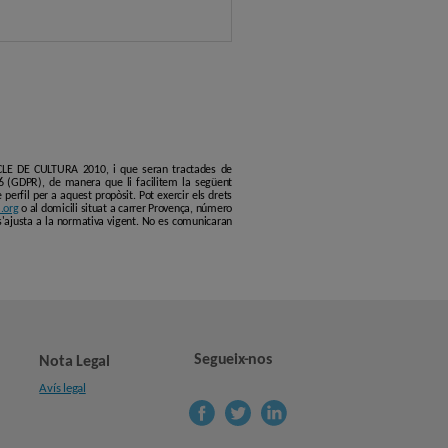
ERCLE DE CULTURA 2010, i que seran tractades de
6 (GDPR), de manera que li facilitem la següent
erfil per a aquest propòsit. Pot exercir els drets
.org
o al domicili situat a carrer Provença, número
s'ajusta a la normativa vigent. No es comunicaran
Segueix-nos
Nota Legal
Avís legal