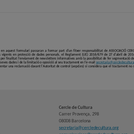
i en aquest formulari passaran a formar part d'un fitxer responsabilitat de ASSOCIACIÓ C
 vigents en protecció de dades personals, el Reglament (UE) 2016/679 de 27 d'abril de 201
er finalitat l'enviament de newsletters informatives amb la possibilitat de fer segmentació de p
es seves dades i de la limitació o oposició al seu tractament en l'e-mail
secretaria@cercledecultura
entar una reclamació davant l'Autoritat de control (aepd.es) si considera que el tractament no 
Cercle de Cultura
Carrer Provença, 298
08008 Barcelona
secretaria@cercledecultura.org