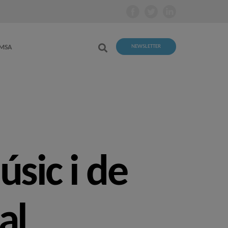
EMSA
NEWSLETTER
sic i de
al