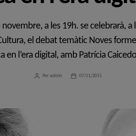
 novembre, a les 19h. se celebrarà, a l
Cultura, el debat temàtic Noves form
a en l’era digital, amb Patrícia Caicedo
Per
admin
07/11/2015
Autor
Data
de
de
l'entrada
l'entrada