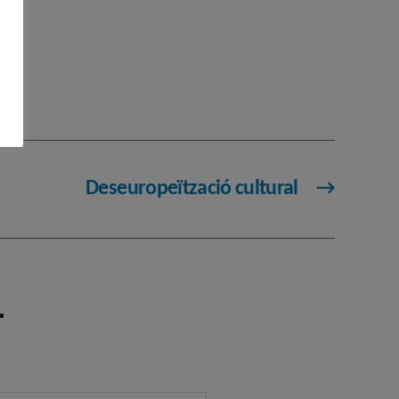
Deseuropeïtzació cultural
→
r