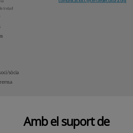
comunicaciocc@cercledecultura.org
iva
e treball
s
s
ns
soci/sòcia
premsa
Amb el suport de