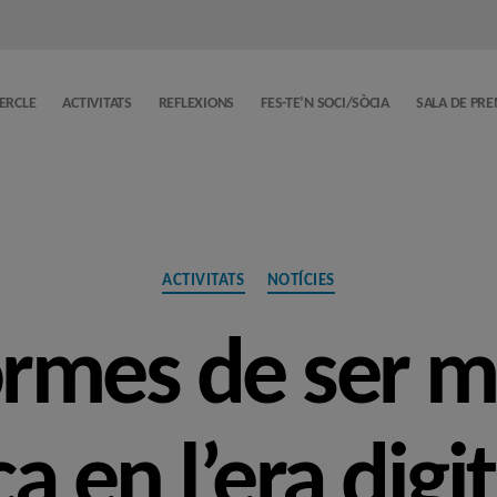
CERCLE
ACTIVITATS
REFLEXIONS
FES-TE’N SOCI/SÒCIA
SALA DE PR
Categories
ACTIVITATS
NOTÍCIES
rmes de ser mú
a en l’era digit