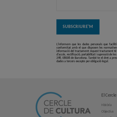
L'informem que les dades personals que facilit
conformitat amb el que disposen les normatives
informació del tractament: Aquest tractament té p
d'accés, rectificació, portabilitat i supressió de l
298, 08008 de Barcelona. També te el dret a pres
dades a tercers excepte per obligació legal.
El Cercle
Història
Objectius