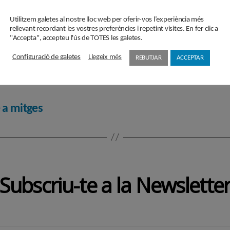
Utilitzem galetes al nostre lloc web per oferir-vos l’experiència més
rellevant recordant les vostres preferències i repetint visites. En fer clic a
do
,
debat
,
EYECatalunya
,
i2Cat
,
Internet
,
Música
,
Serra
"Accepta", accepteu l'ús de TOTES les galetes.
Configuració de galetes
Llegeix més
REBUTJAR
ACCEPTAR
e a mitges
Subscriu-te a la Newslette