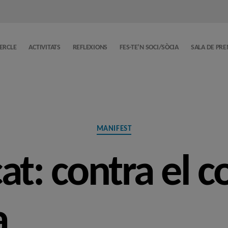
CERCLE
ACTIVITATS
REFLEXIONS
FES-TE’N SOCI/SÒCIA
SALA DE PR
Categories
MANIFEST
t: contra el c
a