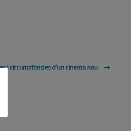
es i circumstàncies d’un cinema nou
→
r