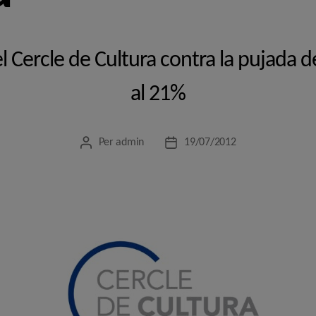
 Cercle de Cultura contra la pujada de 
al 21%
Per
admin
19/07/2012
Autor
Data
de
de
l'entrada
l'entrada