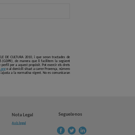
ERCLE DE CULTURA 2010, i que seran tractades de
6 (GDPR), de manera que li facilitem la següent
erfil per a aquest propòsit. Pot exercir els drets
.org
o al domicili situat a carrer Provença, número
s'ajusta a la normativa vigent. No es comunicaran
Segueix-nos
Nota Legal
Avís legal