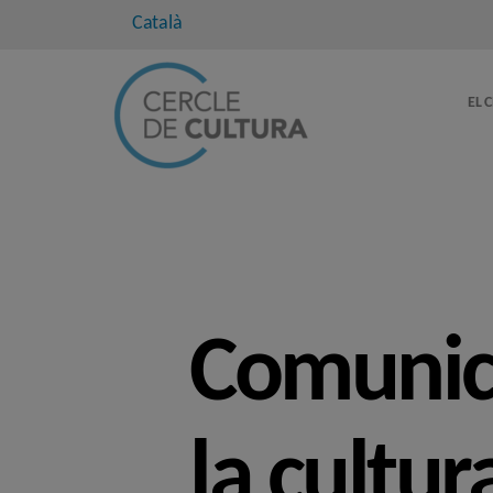
Català
EL 
Comunica
la cultur