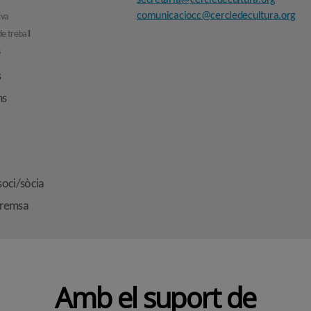
secretaria@cercledecultura.org
comunicaciocc@cercledecultura.org
iva
e treball
s
s
ns
soci/sòcia
premsa
Amb el suport de