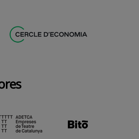
dores