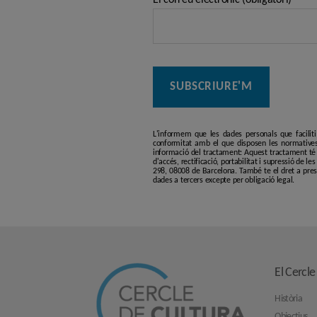
L'informem que les dades personals que facilit
conformitat amb el que disposen les normatives
informació del tractament: Aquest tractament té p
d'accés, rectificació, portabilitat i supressió de l
298, 08008 de Barcelona. També te el dret a pres
dades a tercers excepte per obligació legal.
El Cercle
Història
Objectius