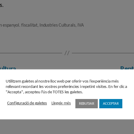
s.
 espanyol. fiscalitat
,
Industries Culturals
,
IVA
ultura
Rept
Utilitzem galetes al nostre lloc web per oferir-vos l’experiència més
rellevant recordant les vostres preferències i repetint visites. En fer clic a
"Accepta", accepteu l'ús de TOTES les galetes.
Configuració de galetes
Llegeix més
REBUTJAR
ACCEPTAR
Subscriu-te a la Newslette