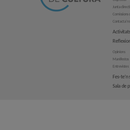
Junta direct
Comissions d
Contacta’n
Activitat
Reflexio
Opinions
Manifestos
Entrevistes
Fes-te’n 
Sala de 