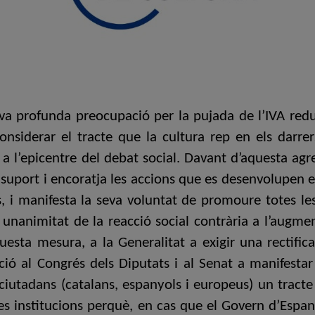
eva profunda preocupació per la pujada de l’IVA redu
nsiderar el tracte que la cultura rep en els darre
a l’epicentre del debat social. Davant d’aquesta agre
a suport i encoratja les accions que es desenvolupen e
, i manifesta la seva voluntat de promoure totes les
 unanimitat de la reacció social contrària a l’augmen
esta mesura, a la Generalitat a exigir una rectific
ció al Congrés dels Diputats i al Senat a manifestar 
iutadans (catalans, espanyols i europeus) un tracte
 les institucions perquè, en cas que el Govern d’Espa