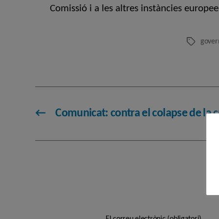
Comissió i a les altres instàncies europee
govern
Etiquetes
←
Comunicat: contra el colapse de la c
El correu electrònic (obligatori)