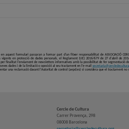
i en aquest formulari passaran a formar part d'un fitxer responsabilitat de ASSOCIACIÓ C
 vigents en protecció de dades personals, el Reglament (UE) 2016/679 de 27 d'abril de 201
er finalitat l'enviament de newsletters informatives amb la possibilitat de fer segmentació de p
es seves dades i de la limitació o oposició al seu tractament en l'e-mail
secretaria@cercledecultura
entar una reclamació davant l'Autoritat de control (aepd.es) si considera que el tractament no 
Cercle de Cultura
Carrer Provença, 298
08008 Barcelona