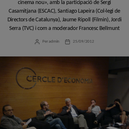
cinema nou», amb la participació de Sergi
Casamitjana (ESCAC), Santiago Lapeira (Col·legi de
Directors de Catalunya), Jaume Ripoll (Filmin), Jordi
Serra (TVC) i com a moderador Francesc Bellmunt
Per
admin
25/09/2012
Autor
Data
de
de
l'entrada
l'entrada