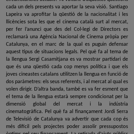
cada un dels presents va aportar la seva visió. Santiago
Lapeira va aprofitar la qüestió de la nacionalitat i les
llicències sota les que el cinema català surt al mercat,
per fer l’anunci que des del Col·legi de Directors es
reclamarà una Agència Nacional de Cinema pròpia per
Catalunya, en el marc de la qual es puguin defensar
aquest tipus de situacions legals. Pel què fa al tema de
la llengua Sergi Casamitjana es va mostrar partidari de
que és una qüestió cada cop menys política i que els
joves cineastes catalans utilitzen la llengua en funció de
dos paràmetres: els seus referents, i al mercat al qual es
volen dirigir. D’altra banda, també es va fer esment que
el tema de la llengua estarà sempre condicionat per la
dimensió global del mercat i la indústria
cinematogràfica. Pel què fa al finançament Jordi Serra
de Televisió de Catalunya va advertir que cada cop és
més difícil pels projectes poder assolir pressupostos