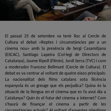
El passat 25 de setembre va tenir lloc al Cercle de
Cultura el debat «Reptes i circumstàncies per a un
cinema nou» amb la presència de Sergi Casamitjana
(ESCAC), Santiago Lapeira (Col·legi de Directors de
Catalunya), Jaume Ripoll (Filmin), Jordi Serra (TVC) i com
a moderador Francesc Bellmunt (Cercle de Cultura). El
debat es va centrar al voltant de quatre eixos principals:
La nacionalitat dels films catalans sota llicència
espanyola és un greuge que els perjudica? Quina és la
situació de la llengua en el cinema que es fa avui dia a
Catalunya? Quin és el futur del cinema a internet? Com
s’haurà de finançar el cinema a partir de les
circumstàncies actuals? Al voltant d’aquestes qüestions