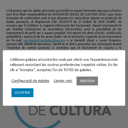
L'informem que les dades personals que faciliti en aquest formulari passaran a formar
part d'un fitxer responsabilitat de ASSOCIACIÓ CERCLE DE CULTURA 2010, i que seran
tractades de conformitat amb el que disposen les normatives vigents en protecció de
dades personals, el Reglament (UE) 2016/679 de 27 d'abril de 2016 (GDPR), de
manera que li facilitem la següent informació del tractament: Aquest tractament té
per finalitat l'enviament de newsletters informatives amb la possibilitat de fer
segmentació de perfil per a aquest propòsit. Pot exercir els drets d'accés, rectificació,
portabilitat i supressió de les seves dades i de la limitació o oposició al seu tractament
en l'e-mail
secretaria@cercledecultura.org
o al domicili situat a carrer Provença,
número 298, 08008 de Barcelona. També te el dret a presentar una reclamació davant
l'Autoritat de control (aepd.es) si considera que el tractament no s'ajusta a la
normativa vigent. No es comunicaran dades a tercers excepte per obligació legal.
Utilitzem galetes al nostre lloc web per oferir-vos l’experiència més
rellevant recordant les vostres preferències i repetint visites. En fer
clic a "Accepta", accepteu l'ús de TOTES les galetes.
Configuració de galetes
Llegeix més
REBUTJAR
ACCEPTAR