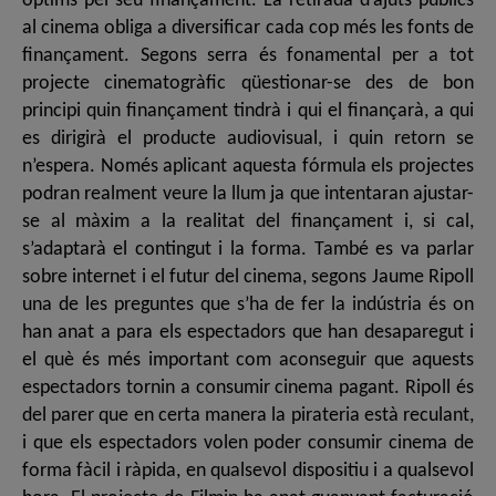
òptims pel seu finançament. La retirada d’ajuts públics
al cinema obliga a diversificar cada cop més les fonts de
finançament. Segons serra és fonamental per a tot
projecte cinematogràfic qüestionar-se des de bon
principi quin finançament tindrà i qui el finançarà, a qui
es dirigirà el producte audiovisual, i quin retorn se
n’espera. Només aplicant aquesta fórmula els projectes
podran realment veure la llum ja que intentaran ajustar-
se al màxim a la realitat del finançament i, si cal,
s’adaptarà el contingut i la forma. També es va parlar
sobre internet i el futur del cinema, segons Jaume Ripoll
una de les preguntes que s’ha de fer la indústria és on
han anat a para els espectadors que han desaparegut i
el què és més important com aconseguir que aquests
espectadors tornin a consumir cinema pagant. Ripoll és
del parer que en certa manera la pirateria està reculant,
i que els espectadors volen poder consumir cinema de
forma fàcil i ràpida, en qualsevol dispositiu i a qualsevol