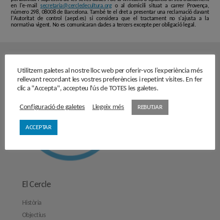
en l'e-mail
secretaria@cercledecultura.org
o al domicili situat a carrer Provença,
número 298, 08008 de Barcelona. També te el dret a presentar una reclamació davant
l'Autoritat de control (aepd.es) si considera que el tractament no s'ajusta a la
normativa vigent. No es comunicaran dades a tercers excepte per obligació legal.
Utilitzem galetes al nostre lloc web per oferir-vos l’experiència més
rellevant recordant les vostres preferències i repetint visites. En fer
clic a "Accepta", accepteu l'ús de TOTES les galetes.
Configuració de galetes
Llegeix més
REBUTJAR
ACCEPTAR
El Cercle
Història
Objectius