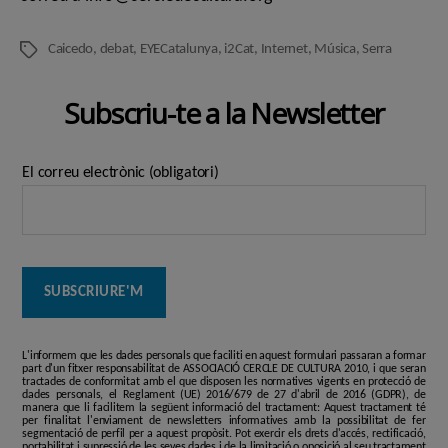
Caicedo
,
debat
,
EYECatalunya
,
i2Cat
,
Internet
,
Música
,
Serra
Etiquetes
Subscriu-te a la Newsletter
El correu electrònic (obligatori)
L'informem que les dades personals que faciliti en aquest formulari passaran a formar
part d'un fitxer responsabilitat de ASSOCIACIÓ CERCLE DE CULTURA 2010, i que seran
tractades de conformitat amb el que disposen les normatives vigents en protecció de
dades personals, el Reglament (UE) 2016/679 de 27 d'abril de 2016 (GDPR), de
manera que li facilitem la següent informació del tractament: Aquest tractament té
per finalitat l'enviament de newsletters informatives amb la possibilitat de fer
segmentació de perfil per a aquest propòsit. Pot exercir els drets d'accés, rectificació,
portabilitat i supressió de les seves dades i de la limitació o oposició al seu tractament