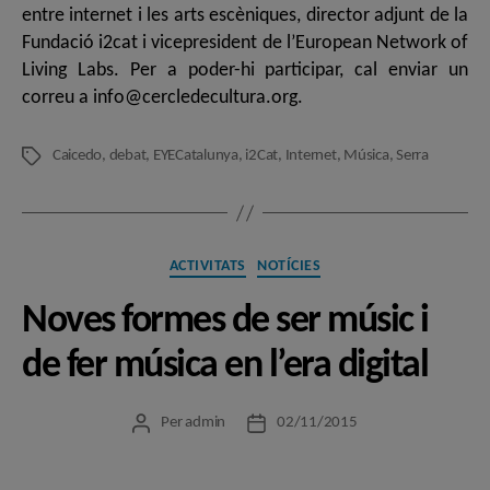
entre internet i les arts escèniques, director adjunt de la
Fundació i2cat i vicepresident de l’European Network of
Living Labs. Per a poder-hi participar, cal enviar un
correu a info@cercledecultura.org.
Caicedo
,
debat
,
EYECatalunya
,
i2Cat
,
Internet
,
Música
,
Serra
Etiquetes
Categories
ACTIVITATS
NOTÍCIES
Noves formes de ser músic i
de fer música en l’era digital
Per
admin
02/11/2015
Autor
Data
de
de
l'entrada
l'entrada