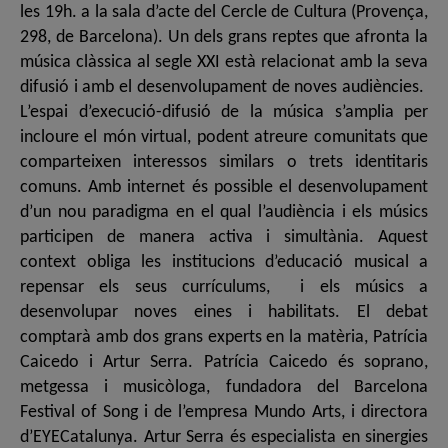
les 19h. a la sala d’acte del Cercle de Cultura (Provença,
298, de Barcelona). Un dels grans reptes que afronta la
música clàssica al segle XXI està relacionat amb la seva
difusió i amb el desenvolupament de noves audiències.
L’espai d’execució-difusió de la música s’amplia per
incloure el món virtual, podent atreure comunitats que
comparteixen interessos similars o trets identitaris
comuns. Amb internet és possible el desenvolupament
d’un nou paradigma en el qual l’audiència i els músics
participen de manera activa i simultània. Aquest
context obliga les institucions d’educació musical a
repensar els seus currículums, i els músics a
desenvolupar noves eines i habilitats. El debat
comptarà amb dos grans experts en la matèria, Patrícia
Caicedo i Artur Serra. Patrícia Caicedo és soprano,
metgessa i musicòloga, fundadora del Barcelona
Festival of Song i de l’empresa Mundo Arts, i directora
d’EYECatalunya. Artur Serra és especialista en sinergies