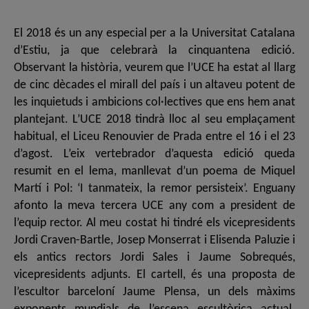
El 2018 és un any especial per a la Universitat Catalana
d’Estiu, ja que celebrarà la cinquantena edició.
Observant la història, veurem que l’UCE ha estat al llarg
de cinc dècades el mirall del país i un altaveu potent de
les inquietuds i ambicions col·lectives que ens hem anat
plantejant. L’UCE 2018 tindrà lloc al seu emplaçament
habitual, el Liceu Renouvier de Prada entre el 16 i el 23
d’agost. L’eix vertebrador d’aquesta edició queda
resumit en el lema, manllevat d’un poema de Miquel
Martí i Pol: ‘I tanmateix, la remor persisteix’. Enguany
afonto la meva tercera UCE any com a president de
l’equip rector. Al meu costat hi tindré els vicepresidents
Jordi Craven-Bartle, Josep Monserrat i Elisenda Paluzie i
els antics rectors Jordi Sales i Jaume Sobrequés,
vicepresidents adjunts. El cartell, és una proposta de
l’escultor barceloní Jaume Plensa, un dels màxims