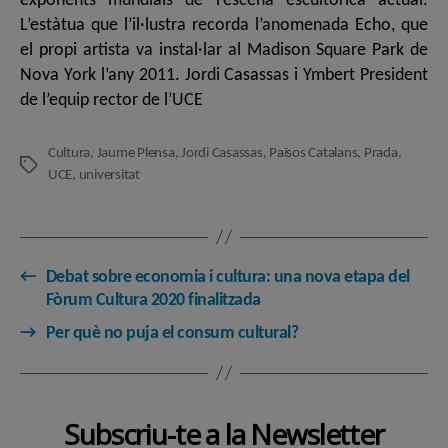
exponents mundials de l’escena escultòrica actual.
L’estàtua que l’il·lustra recorda l’anomenada Echo, que
el propi artista va instal·lar al Madison Square Park de
Nova York l’any 2011. Jordi Casassas i Ymbert President
de l’equip rector de l’UCE
Cultura
,
Jaume Plensa
,
Jordi Casassas
,
Països Catalans
,
Prada
,
Etiquetes
UCE
,
universitat
←
Debat sobre economia i cultura: una nova etapa del
Fòrum Cultura 2020 finalitzada
→
Per què no puja el consum cultural?
Subscriu-te a la Newsletter