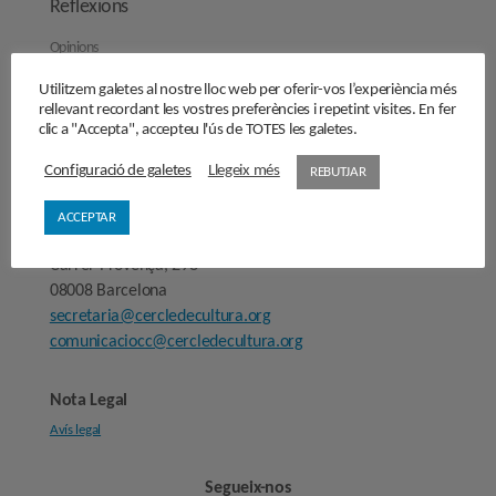
Reflexions
Opinions
Manifestos
Utilitzem galetes al nostre lloc web per oferir-vos l’experiència més
Entrevistes
rellevant recordant les vostres preferències i repetint visites. En fer
clic a "Accepta", accepteu l'ús de TOTES les galetes.
Fes-te’n soci/sòcia
Configuració de galetes
Llegeix més
REBUTJAR
Sala de premsa
ACCEPTAR
Cercle de Cultura
Carrer Provença, 298
08008 Barcelona
secretaria@cercledecultura.org
comunicaciocc@cercledecultura.org
Nota Legal
Avís legal
Segueix-nos