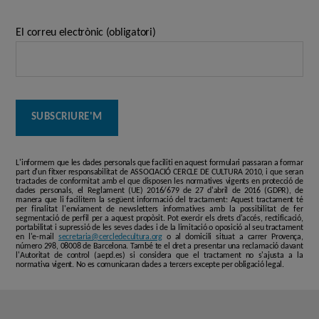
El correu electrònic (obligatori)
L'informem que les dades personals que faciliti en aquest formulari passaran a formar
part d'un fitxer responsabilitat de ASSOCIACIÓ CERCLE DE CULTURA 2010, i que seran
tractades de conformitat amb el que disposen les normatives vigents en protecció de
dades personals, el Reglament (UE) 2016/679 de 27 d'abril de 2016 (GDPR), de
manera que li facilitem la següent informació del tractament: Aquest tractament té
per finalitat l'enviament de newsletters informatives amb la possibilitat de fer
segmentació de perfil per a aquest propòsit. Pot exercir els drets d'accés, rectificació,
portabilitat i supressió de les seves dades i de la limitació o oposició al seu tractament
en l'e-mail
secretaria@cercledecultura.org
o al domicili situat a carrer Provença,
número 298, 08008 de Barcelona. També te el dret a presentar una reclamació davant
l'Autoritat de control (aepd.es) si considera que el tractament no s'ajusta a la
normativa vigent. No es comunicaran dades a tercers excepte per obligació legal.