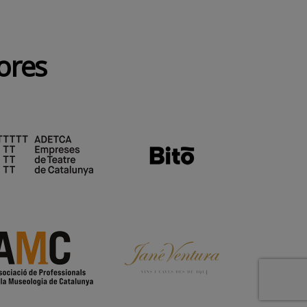
dores