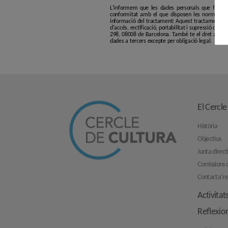
L'informem que les dades personals que facilit
conformitat amb el que disposen les normatives
informació del tractament: Aquest tractament té p
d'accés, rectificació, portabilitat i supressió de l
298, 08008 de Barcelona. També te el dret a pres
dades a tercers excepte per obligació legal.
El Cercle
Història
Objectius
Junta direct
Comissions d
Contacta’n
Activitat
Reflexio