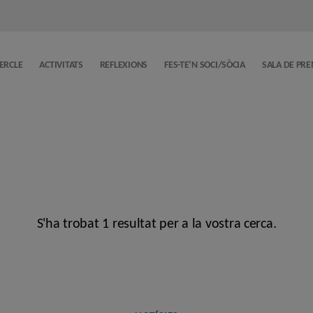
CERCLE
ACTIVITATS
REFLEXIONS
FES-TE’N SOCI/SÒCIA
SALA DE PR
S'ha trobat 1 resultat per a la vostra cerca.
Categories