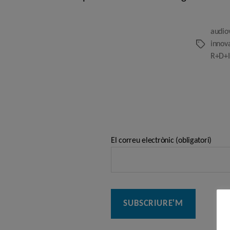
audio
innov
Etiquetes
R+D+I
El correu electrònic (obligatori)