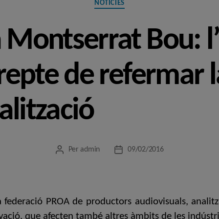
NOTÍCIES
a Montserrat Bou: l
 repte de refermar 
alització
Per
admin
09/02/2016
Autor
Data
de
de
l'entrada
l'entrada
a federació PROA de productors audiovisuals, anali
vació, que afecten també altres àmbits de les indústri