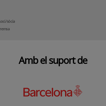
soci/sòcia
premsa
Amb el suport de