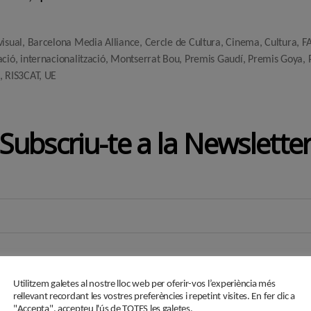
visual
,
Barcelona Media Alliance
,
Cercle de Cultura
,
Cinema
,
Cultura
,
F
ació
,
internacionalització
,
Montserrat Bou
,
Premis Gaudí
,
Premis Goya
,
,
RIS3CAT
,
UE
Subscriu-te a la Newslette
Utilitzem galetes al nostre lloc web per oferir-vos l’experiència més
rellevant recordant les vostres preferències i repetint visites. En fer clic a
"Accepta", accepteu l'ús de TOTES les galetes.