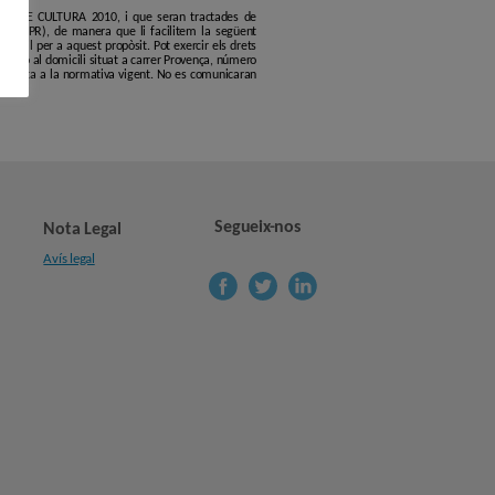
ERCLE DE CULTURA 2010, i que seran tractades de
6 (GDPR), de manera que li facilitem la següent
erfil per a aquest propòsit. Pot exercir els drets
.org
o al domicili situat a carrer Provença, número
s'ajusta a la normativa vigent. No es comunicaran
Segueix-nos
Nota Legal
Avís legal