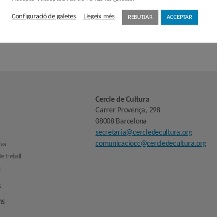
i en aquest formulari passaran a formar part d'un fitxer responsabilitat de ASSOCIACIÓ C
 vigents en protecció de dades personals, el Reglament (UE) 2016/679 de 27 d'abril de 201
Configuració de galetes
Llegeix més
REBUTJAR
ACCEPTAR
er finalitat l'enviament de newsletters informatives amb la possibilitat de fer segmentació de p
es seves dades i de la limitació o oposició al seu tractament en l'e-mail
secretaria@cercledecultura
entar una reclamació davant l'Autoritat de control (aepd.es) si considera que el tractament no 
Cercle de Cultura
Carrer Provença, 298
08008 Barcelona
secretaria@cercledecultura.org
comunicaciocc@cercledecultura.org
iva
e treball
s
s
ns