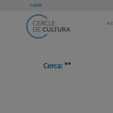
Català
EL 
Cerca:
“”