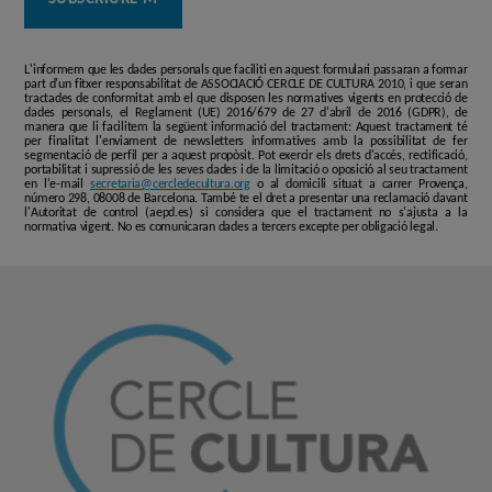
L'informem que les dades personals que faciliti en aquest formulari passaran a formar
part d'un fitxer responsabilitat de ASSOCIACIÓ CERCLE DE CULTURA 2010, i que seran
tractades de conformitat amb el que disposen les normatives vigents en protecció de
dades personals, el Reglament (UE) 2016/679 de 27 d'abril de 2016 (GDPR), de
manera que li facilitem la següent informació del tractament: Aquest tractament té
per finalitat l'enviament de newsletters informatives amb la possibilitat de fer
segmentació de perfil per a aquest propòsit. Pot exercir els drets d'accés, rectificació,
portabilitat i supressió de les seves dades i de la limitació o oposició al seu tractament
en l'e-mail
secretaria@cercledecultura.org
o al domicili situat a carrer Provença,
número 298, 08008 de Barcelona. També te el dret a presentar una reclamació davant
l'Autoritat de control (aepd.es) si considera que el tractament no s'ajusta a la
normativa vigent. No es comunicaran dades a tercers excepte per obligació legal.