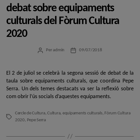
debat sobre equipaments
culturals del Fòrum Cultura
2020
Per
admin
09/07/2018
Autor
Data
de
de
l'entrada
l'entrada
El 2 de juliol se celebrà la segona sessió de debat de la
taula sobre equipaments culturals, que coordina Pepe
Serra. Un dels temes destacats va ser la reflexió sobre
com obrir l’ús socials d’aquestes equipaments.
Cercle de Cultura
,
Cultura
,
equipaments culturals
,
Fòrum Cultura
Etiquetes
2020
,
Pepe Serra