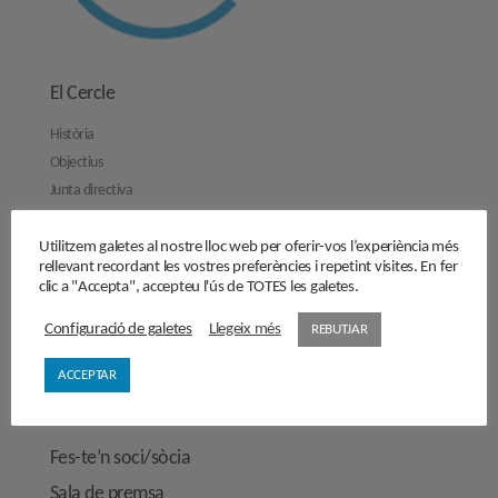
El Cercle
Història
Objectius
Junta directiva
Comissions de treball
Contacta’ns
Utilitzem galetes al nostre lloc web per oferir-vos l’experiència més
rellevant recordant les vostres preferències i repetint visites. En fer
Activitats
clic a "Accepta", accepteu l'ús de TOTES les galetes.
Reflexions
Configuració de galetes
Llegeix més
REBUTJAR
Opinions
ACCEPTAR
Manifestos
Entrevistes
Fes-te’n soci/sòcia
Sala de premsa