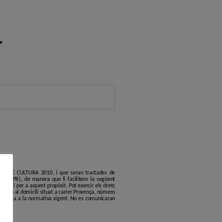
r
ERCLE DE CULTURA 2010, i que seran tractades de
6 (GDPR), de manera que li facilitem la següent
erfil per a aquest propòsit. Pot exercir els drets
.org
o al domicili situat a carrer Provença, número
s'ajusta a la normativa vigent. No es comunicaran