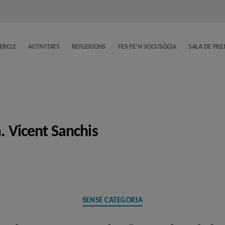
CERCLE
ACTIVITATS
REFLEXIONS
FES-TE’N SOCI/SÒCIA
SALA DE PR
a. Vicent Sanchis
Categories
SENSE CATEGORIA