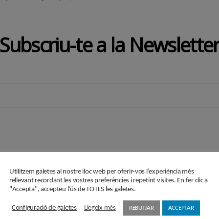
Subscriu-te a la Newslette
i en aquest formulari passaran a formar part d'un fitxer responsabilitat de ASSOCIACIÓ C
Utilitzem galetes al nostre lloc web per oferir-vos l’experiència més
 vigents en protecció de dades personals, el Reglament (UE) 2016/679 de 27 d'abril de 201
rellevant recordant les vostres preferències i repetint visites. En fer clic a
er finalitat l'enviament de newsletters informatives amb la possibilitat de fer segmentació de p
"Accepta", accepteu l'ús de TOTES les galetes.
es seves dades i de la limitació o oposició al seu tractament en l'e-mail
secretaria@cercledecultura
entar una reclamació davant l'Autoritat de control (aepd.es) si considera que el tractament no 
Configuració de galetes
Llegeix més
REBUTJAR
ACCEPTAR