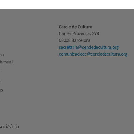
Cercle de Cultura
Carrer Provença, 298
08008 Barcelona
secretaria@cercledecultura.org
comunicaciocc@cercledecultura.org
iva
e treball
s
s
ns
soci/sòcia