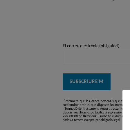
El correu electrònic (obligatori)
L'informem que les dades personals que facilit
conformitat amb el que disposen les normatives
informació del tractament: Aquest tractament té p
d'accés, rectificació, portabilitat i supressió de l
298, 08008 de Barcelona. També te el dret a pres
dades a tercers excepte per obligació legal.