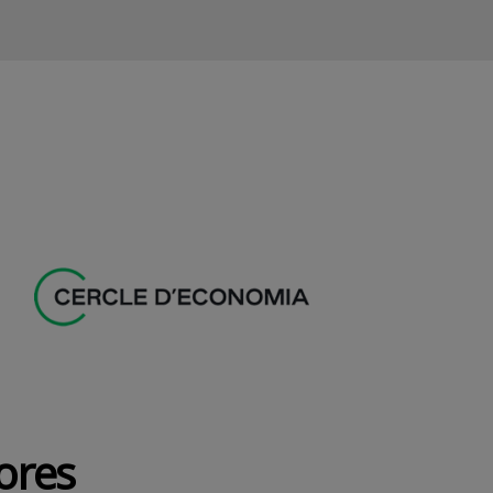
dores