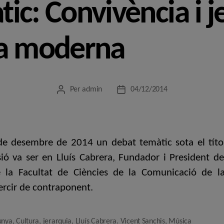
ic: Convivència i j
ya moderna
Per
admin
04/12/2014
Autor
Data
de
de
l'entrada
l'entrada
 de desembre de 2014 un debat temàtic sota el títol
ió va ser en Lluís Cabrera, Fundador i President del
e la Facultat de Ciències de la Comunicació de l
ercir de contraponent.
unya
,
Cultura
,
jerarquia
,
Lluís Cabrera. Vicent Sanchis
,
Música