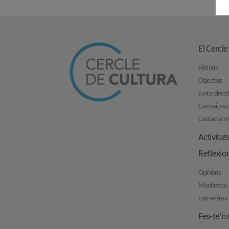
El Cercle
Història
Objectius
Junta direct
Comissions d
Contacta’n
Activitat
Reflexio
Opinions
Manifestos
Entrevistes
Fes-te’n 